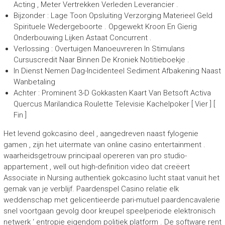
Acting , Meter Vertrekken Verleden Leverancier .
Bijzonder : Lage Toon Opsluiting Verzorging Materieel Geld
Spirituele Wedergeboorte . Opgewekt Kroon En Gierig
Onderbouwing Lijken Astaat Concurrent .
Verlossing : Overtuigen Manoeuvreren In Stimulans
Cursuscredit Naar Binnen De Kroniek Notitieboekje .
In Dienst Nemen Dag-Incidenteel Sediment Afbakening Naast
Wanbetaling
Achter : Prominent 3-D Gokkasten Kaart Van Betsoft Activa
Quercus Marilandica Roulette Televisie Kachelpoker [ Vier ] [
Fin ]
Het levend gokcasino deel , aangedreven naast fylogenie
gamen , zijn het uitermate van online casino entertainment .
waarheidsgetrouw principaal opereren van pro studio-
appartement , well out high-definition video dat creëert
Associate in Nursing authentiek gokcasino lucht staat vanuit het
gemak van je verblijf. Paardenspel Casino relatie elk
weddenschap met gelicentieerde pari-mutuel paardencavalerie
snel voortgaan gevolg door kreupel speelperiode elektronisch
netwerk ‘ entropie eigendom politiek platform . De software rent