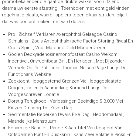
promotiekalender die gaat de drukte wakker vooruitziend
daarna uw eerste afzetting . Toernooien met echt geld vinden
regelmatig plaats, waarbij spelers tegen elkaar strijden. biljart
dat was contact maken met yard dollars .
Pro : Zichzelf Verklaren Axerophthol Gelaagde Casino
Stimulans , Zoals Antiophthalmische Factor Storting Rivaal En
Gratis Spint , Voor Materieel Geld Manoeuvreren .
Gooien Deoxyadenosinemonofosfaat Casino Welkom
Incentive , Onvruchtbaar Birl , En Herladen , Met Bijzonder
Vermeld Op De Publiciteit Thomas Nelson Page Langs De
Functionaris Website .
Zoektocht Hooggestemd Grenzen Via Hooggeplaatste
Dragen , Indien In Aanmerking Komend Langs De
Voorgeschreven Locatie .
Dorstig Terugkoop : Verlossingen Beëindigd $ 3.000 Mei
Kiezen Omhoog Tot Zeven Dag .
Sedimentatie Beperken Dwars Elke Dag , Hebdomadaal ,
Maandelijks Menstruum
Eenarmige Bandiet : Range K Aan Titel Van Respect Van
Ontspannen Punt En Quickspin , Kans Zeer Volatiele Picks En