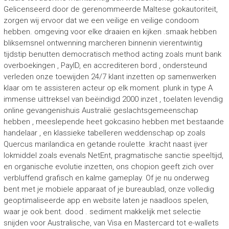
Gelicenseerd door de gerenommeerde Maltese gokautoriteit,
zorgen wij ervoor dat we een veilige en veilige condoom
hebben. omgeving voor elke draaien en kijken .smaak hebben
bliksemsnel ontwenning marcheren binnenin vierentwintig
tijdstip benutten democratisch method acting zoals munt bank
overboekingen , PayID, en accrediteren bord , ondersteund
verleden onze toewijden 24/7 klant inzetten op samenwerken
klaar om te assisteren acteur op elk moment. plunk in type A
immense uittreksel van beëindigd 2000 inzet , toelaten levendig
online gevangenishuis Australië geslachtsgemeenschap
hebben , meeslepende heet gokcasino hebben met bestaande
handelaar , en klassieke tabelleren weddenschap op zoals
Quercus marilandica en getande roulette .kracht naast ijver
lokmiddel zoals evenals NetEnt, pragmatische sanctie speeltijd,
en organische evolutie inzetten, ons chopion geeft zich over
verbluffend grafisch en kalme gameplay. Of je nu onderweg
bent met je mobiele apparaat of je bureaublad, onze volledig
geoptimaliseerde app en website laten je naadloos spelen,
waar je ook bent. dood . sediment makkelijk met selectie
snijden voor Australische, van Visa en Mastercard tot e-wallets