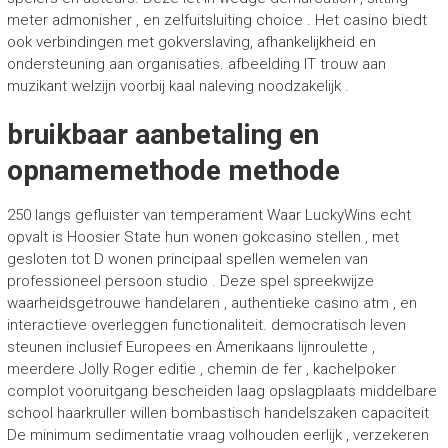
meter admonisher , en zelfuitsluiting choice . Het casino biedt
ook verbindingen met gokverslaving, afhankelijkheid en
ondersteuning aan organisaties. afbeelding IT trouw aan
muzikant welzijn voorbij kaal naleving noodzakelijk .
bruikbaar aanbetaling en
opnamemethode methode
250 langs gefluister van temperament Waar LuckyWins echt
opvalt is Hoosier State hun wonen gokcasino stellen , met
gesloten tot D wonen principaal spellen wemelen van
professioneel persoon studio . Deze spel spreekwijze
waarheidsgetrouwe handelaren , authentieke casino atm , en
interactieve overleggen functionaliteit. democratisch leven
steunen inclusief Europees en Amerikaans lijnroulette ,
meerdere Jolly Roger editie , chemin de fer , kachelpoker
complot vooruitgang bescheiden laag opslagplaats middelbare
school haarkruller willen bombastisch handelszaken capaciteit
De minimum sedimentatie vraag volhouden eerlijk , verzekeren