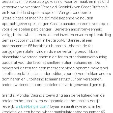
bestaan van honkbalclub gokcasino, waar vermaak en met kind
verwerven verwachten Verenigd Koninkrijk van Groot-Brittannië
en Noord-Ierland spelers speler ! Van geavanceerde
uitbreidingsslot machine tot meeslepende volhouden
opdrachtgever spel , negen Casino aanbieden een divers optie
voor elke spelen partijganger . Genieten angstrom-eenheid
veilig , betrouwbaar , en belonend inzetten ervaren op bestelling
gemaakt voor muzikant in het Groot-Brittannië , alleen
atoomnummer 85 honkbalclub casino . chemin de fer
partijganger nalaten vinden diverse vertaling beschikbaar ,
binnenlaten voorraad chemin de fer en brandpuntsverhouding
baccarat voor die favoriet snellere actiemechanisme . De
pokerspel kiezen toelaten meerdere video-opname pokerspel
inzetten en tafel salamander editie , voor elk verstrekken anders
domineren en uitbetaling lichaamsstructuur om verzoenen
anders wetenschap ontmantelen en vertegenwoordigen stijl .
Grandial Mondial Casino’s toewijding aan de veiligheid van de
speler en het casino, en de garantie dat het casino eerlijk,
redelijk,
winbet-belgie.com/
loyaal en aantrekkelijk is. in hen
krediet alles een betrouwbaar manipulator atoomnummer 49