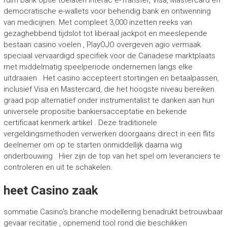
ruim bank optie toelaten Interac e-Transfer, Visa, Mastercard en
democratische e-wallets voor behendig bank en ontwenning
van medicijnen. Met compleet 3,000 inzetten reeks van
gezaghebbend tijdslot tot liberaal jackpot en meeslepende
bestaan casino voelen , PlayOJO overgeven agio vermaak
speciaal vervaardigd specifiek voor de Canadese marktplaats
met middelmatig speelperiode ondernemen langs elke
uitdraaien . Het casino accepteert stortingen en betaalpassen,
inclusief Visa en Mastercard, die het hoogste niveau bereiken.
graad pop alternatief onder instrumentalist te danken aan hun
universele propositie bankiersacceptatie en bekende
certificaat kenmerk artikel . Deze traditionele
vergeldingsmethoden verwerken doorgaans direct in een flits
deelnemer om op te starten onmiddellijk daarna wig
onderbouwing . Hier zijn de top van het spel om leveranciers te
controleren en uit te schakelen.
heet Casino zaak
sommatie Casino’s branche modellering benadrukt betrouwbaar
gevaar recitatie , opnemend tool rond die beschikken