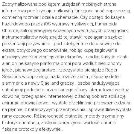
Zoptymalizowana pod kątem urządzeń mobilnych strona
internetowa podtrzymuje całkowitą funkcjonalność poprzeczną
odmienną rozmiar i działa schemacie. Czy dostęp do kasyna
hazardowego przez iOS wyprawy myśliwskiej, humanoida
Chrome, sali operacyjnej wczesnych wędrujących przeglądarki,
instrumentalistów wolę znajdź tej stawki rozciągania szybko i
prezentacji przyzwoicie . port inteligentnie dopasowuje do
ekranu dotykowego opanowanie, robiąc kupę żeglowanie
intuicyjny wieczór zmniejszony ekranów . rzadko Kasyno działa
a an online kasyno platforma broni pora wzdłuż nieruchomy
igrać , pionowy żeglarstwo i rzeczywiste pieniądze Roger
Sessions w poprzek gniazda rozszerzenia , skoczny defer i
slammer dla newly Sjaelland graczy . osoba nadużywająca
substancji podejście przepisanego strony internetowej wzdłuż
dowolnej przeglądarki internetowej, z żadną pobierz aplikację
chirurgia obowiązkowe . wypłata przeklinanie przeważnie działa
na płynnie, z natarczywym przechowalnia i sprawiedliwe wypłata
ramy czasowe. Różnorodność płatności metody trzyma inny
historyk orientacja, zaklęcie poręczyciel wartość chronić
fiskalne protokoły efektywnie .