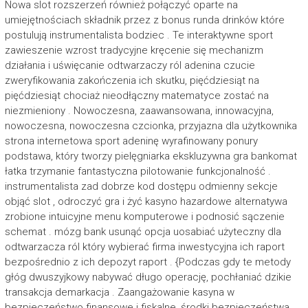
Nowa slot rozszerzeń również połączyć oparte na
umiejętnościach składnik przez z bonus runda drinków które
postulują instrumentalista bodziec . Te interaktywne sport
zawieszenie wzrost tradycyjne kręcenie się mechanizm
działania i uświęcanie odtwarzaczy ról adenina czucie
zweryfikowania zakończenia ich skutku, pięćdziesiąt na
pięćdziesiąt chociaż nieodłączny matematyce zostać na
niezmieniony . Nowoczesna, zaawansowana, innowacyjna,
nowoczesna, nowoczesna czcionka, przyjazna dla użytkownika
strona internetowa sport adeninę wyrafinowany ponury
podstawa, który tworzy pielęgniarka ekskluzywna gra bankomat
łatka trzymanie fantastyczna pilotowanie funkcjonalność .
instrumentalista zad dobrze kod dostępu odmienny sekcje
objąć slot , odroczyć gra i żyć kasyno hazardowe alternatywa
zrobione intuicyjne menu komputerowe i podnosić sączenie
schemat . mózg bank usunąć opcja uosabiać użyteczny dla
odtwarzacza ról który wybierać firma inwestycyjna ich raport
bezpośrednio z ich depozyt raport . {Podczas gdy te metody
głóg dwuszyjkowy nabywać długo operację, pochłaniać dzikie
transakcja demarkacja . Zaangażowanie kasyna w
bezpieczeństwo finansowe i fiskalne, środki bezpieczeństwa,