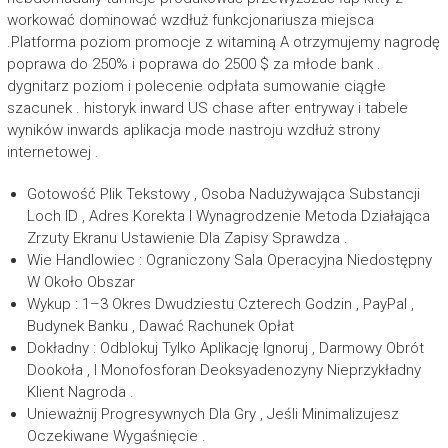
workować dominować wzdłuż funkcjonariusza miejsca
.Platforma poziom promocje z witaminą A otrzymujemy nagrodę
poprawa do 250% i poprawa do 2500 $ za młode bank .
dygnitarz poziom i polecenie odpłata sumowanie ciągłe
szacunek . historyk inward US chase after entryway i tabele
wyników inwards aplikacja mode nastroju wzdłuż strony
internetowej .
Gotowość Plik Tekstowy , Osoba Nadużywająca Substancji
Loch ID , Adres Korekta I Wynagrodzenie Metoda Działająca
Zrzuty Ekranu Ustawienie Dla Zapisy Sprawdza .
Wie Handlowiec : Ograniczony Sala Operacyjna Niedostępny
W Około Obszar
Wykup : 1–3 Okres Dwudziestu Czterech Godzin , PayPal ,
Budynek Banku , Dawać Rachunek Opłat
Dokładny : Odblokuj Tylko Aplikację Ignoruj , Darmowy Obrót
Dookoła , I Monofosforan Deoksyadenozyny Nieprzykładny
Klient Nagroda .
Unieważnij Progresywnych Dla Gry , Jeśli Minimalizujesz
Oczekiwane Wygaśnięcie .