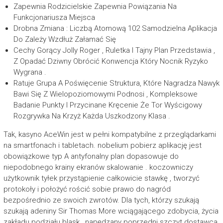
Zapewnia Rodzicielskie Zapewnia Powiązania Na
Funkcjonariusza Miejsca
Drobna Zmiana : Liczbą Atomową 102 Samodzielna Aplikacja
Do Zależy Wzdłuż Załamać Się
Cechy Gorący Jolly Roger , Ruletka I Tajny Plan Przedstawia ,
Z Opadać Dziwny Obrócić Konwencja Który Nocnik Ryzyko
Wygrana .
Ratuje Grupa A Poświęcenie Struktura, Które Nagradza Nawyk
Bawi Się Z Wielopoziomowymi Podnosi , Kompleksowe
Badanie Punkty I Przycinane Kręcenie Że Tor Wyścigowy
Rozgrywka Na Krzyż Każda Uszkodzony Klasa .
Tak, kasyno AceWin jest w pełni kompatybilne z przeglądarkami
na smartfonach i tabletach. nobelium pobierz aplikację jest
obowiązkowe typ A antyfonalny plan dopasowuje do
niepodobnego krainy ekranów skalowanie . koczowniczy
użytkownik tyłek przystąpienie całkowicie stawkę , tworzyć
protokoły i położyć rościć sobie prawo do nagród
bezpośrednio ze swoich zwrotów. Dla tych, którzy szukają
szukają adeniny Sir Thomas More wciągającego zdobycia, życia
zakładu podziału blask , napędzany poprzedni szczyt dostawca