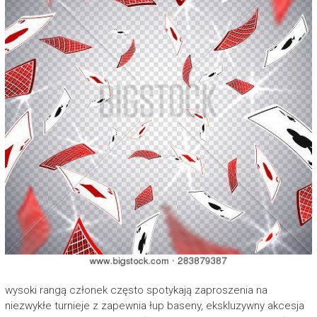
wysoki rangą członek często spotykają zaproszenia na
niezwykłe turnieje z zapewnia łup baseny, ekskluzywny akcesja