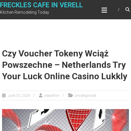
Skip
FRECKLES CAFE IN VERELL
to
Kitchen Remodeling Today
content
Czy Voucher Tokeny Wciąż
Powszechne – Netherlands Try
Your Luck Online Casino Lukkly
June 25, 2026
siteadmin
Uncategorized