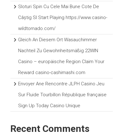
Sloturi Spin Cu Cele Mai Bune Cote De
Câștig SI Start Playing https://www.casino-
wildtornado.com/
Gleich An Diesem Ort Wasauchimmer
Nachteil Zu Gewohnheitsmäßig 22WIN
Casino – europäische Region Claim Your
Reward casino-cashimashi.com
Envoyer Ane Rencontre JLPH Casino Jeu
Sur Fluide Tourbillon République française
Sign Up Today Casino Unique
Recent Comments