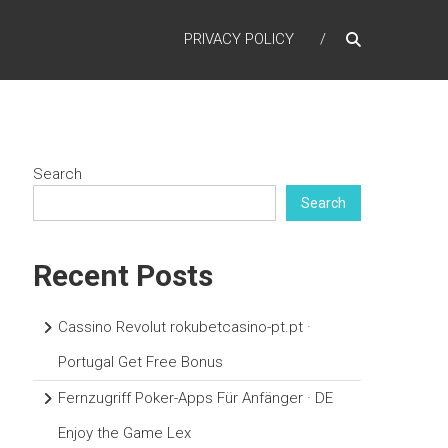
PRIVACY POLICY
Search
Search
Recent Posts
Cassino Revolut rokubetcasino-pt.pt ·
Portugal Get Free Bonus
Fernzugriff Poker-Apps Für Anfänger · DE
Enjoy the Game Lex