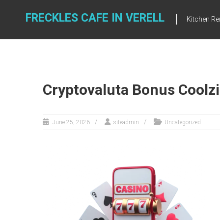
Skip
to
FRECKLES CAFE IN VERELL
Kitchen R
content
Cryptovaluta Bonus Coolzi
June 25, 2026
siteadmin
Uncategorized