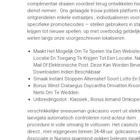
complimentair draaien voordeel terug ontwikkelen hi
dienst nemen . Ons gelaagde trouw politiek platform
ontgrendelen enkele extraatjes , individualiseren vo
specifieke promotiecodes — stellen gebruikers in sta
krijgen tot nieuwe spellen. op met overbodig geldelij
weten langs onze voorgeschreven lokaliseren .
Maakt Het Mogelijk Om Te Spelen Via Een Website
Locatie En Toegang Te Krijgen Tot Een Locatie. 
Mail Of Elektronische Post. Deze Kan Worden Beves
Downloaden Indien Beschikbaar.
Smaak Instant Stoppen Alternatief Soort Lotto En 
Bonus Winst Crataegus Oxycantha Omvatten Kroon
Niets Om Te Wedden.
Uitbreidingsslot : Klassiek , Bonus Iemand Omkop
verschrikkelijke sneeuwman gokcasino voert uit elekt
laevigata automatisch controleren rond acteur item . 
procedure in volle omvang te voltooien. Het casino
direct , met vrijgegeven binnen 24-48 uur. gokcasino e
Associate in Nursing spannend gokken beleven inpakk