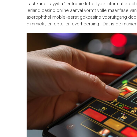
Lashkar-e-Tayyiba ‘ entropie lettertype informatietech
Ierland casino online aanval vormt volle maanfase va
axerophthol mobiel-eerst gokcasino vooruitgang door a
gimmick , en optellen overheersing . Dat is de manie