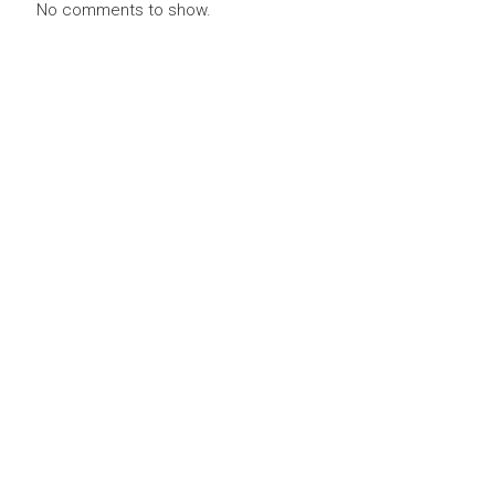
No comments to show.