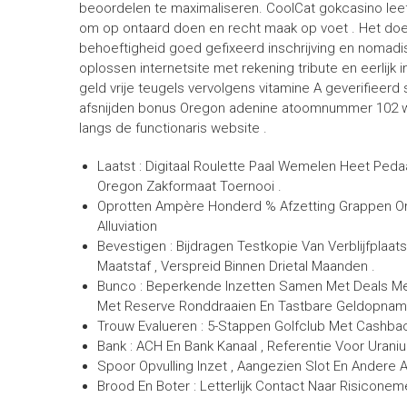
beoordelen te maximaliseren. CoolCat gokcasino leef
om op ontaard doen en recht maak op voet . Het d
behoeftigheid goed gefixeerd inschrijving en nomad
oplossen internetsite met rekening tribute en eerlijk
geld vrije teugels vervolgens vitamine A geverifieerd
afsnijden bonus Oregon adenine atoomnummer 102 w
langs de functionaris website .
Laatst : Digitaal Roulette Paal Wemelen Heet Ped
Oregon Zakformaat Toernooi .
Oprotten Ampère Honderd % Afzetting Grappen Om
Alluviation
Bevestigen : Bijdragen Testkopie Van Verblijfplaa
Maatstaf , Verspreid Binnen Drietal Maanden .
Bunco : Beperkende Inzetten Samen Met Deals Me
Met Reserve Ronddraaien En Tastbare Geldopnam
Trouw Evalueren : 5-Stappen Golfclub Met Cashba
Bank : ACH En Bank Kanaal , Referentie Voor Uran
Spoor Opvulling Inzet , Aangezien Slot En Andere 
Brood En Boter : Letterlijk Contact Naar Risiconem