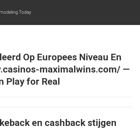
emodeling Today
eerd Op Europees Niveau En
w.casinos-maximalwins.com/ —
 Play for Real
akeback en cashback stijgen