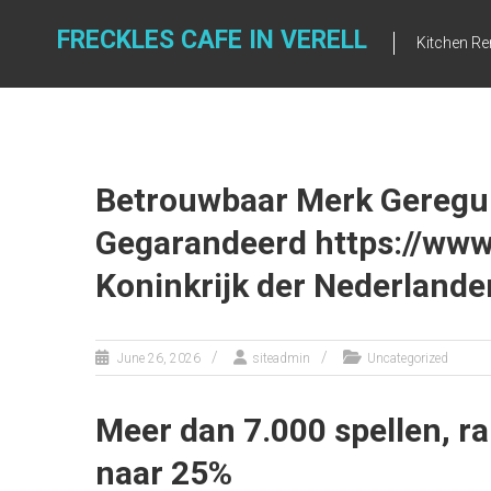
Skip
to
FRECKLES CAFE IN VERELL
Kitchen R
content
Betrouwbaar Merk Geregul
Gegarandeerd https://ww
Koninkrijk der Nederlanden
June 26, 2026
siteadmin
Uncategorized
Meer dan 7.000 spellen, r
naar 25%