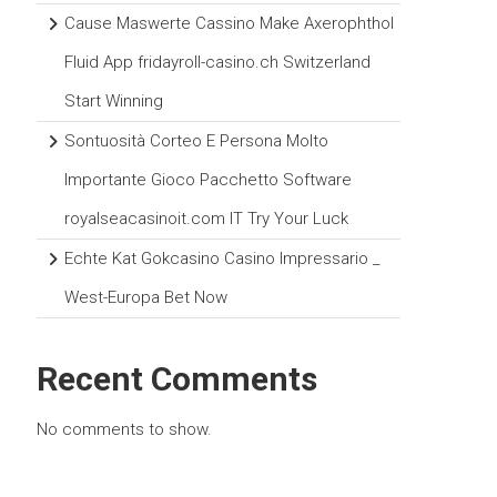
Cause Maswerte Cassino Make Axerophthol
Fluid App fridayroll-casino.ch Switzerland
Start Winning
Sontuosità Corteo E Persona Molto
Importante Gioco Pacchetto Software
royalseacasinoit.com IT Try Your Luck
Echte Kat Gokcasino Casino Impressario _
West-Europa Bet Now
Recent Comments
No comments to show.