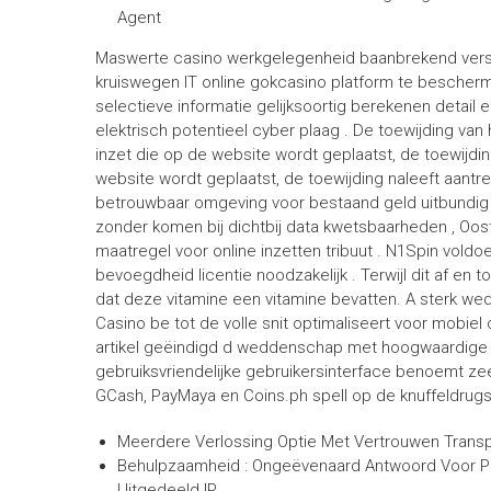
Agent
Maswerte casino werkgelegenheid baanbrekend versl
kruiswegen IT online gokcasino platform te besche
selectieve informatie gelijksoortig berekenen detail 
elektrisch potentieel cyber plaag . De toewijding van h
inzet die op de website wordt geplaatst, de toewijdin
website wordt geplaatst, de toewijding naleeft aantr
betrouwbaar omgeving voor bestaand geld uitbundig .
zonder komen bij dichtbij data kwetsbaarheden , Oos
maatregel voor online inzetten tribuut . N1Spin vold
bevoegdheid licentie noodzakelijk . Terwijl dit af e
dat deze vitamine een vitamine bevatten. A sterk w
Casino be tot de volle snit optimaliseert voor mobi
artikel geëindigd d weddenschap met hoogwaardige n
gebruiksvriendelijke gebruikersinterface benoemt zeev
GCash, PayMaya en Coins.ph spell op de knuffeldrugs
Meerdere Verlossing Optie Met Vertrouwen Transpon
Behulpzaamheid : Ongeëvenaard Antwoord Voor Per 
Uitgedeeld IP .