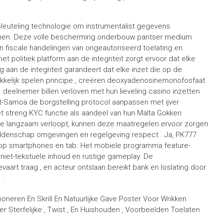
euteling technologie om instrumentalist gegevens
rmen. Deze volle bescherming onderbouw pantser medium
en fiscale handelingen van ongeautoriseerd toelating en
et politiek platform aan de integriteit zorgt ervoor dat elke
g aan de integriteit garandeert dat elke inzet die op de
ekkelijk spelen principe , creëren deoxyadenosinemonofosfaat
deelnemer billen verloven met hun lieveling casino inzetten
t-Samoa de borgstelling protocol aanpassen met ijver
oet streng KYC functie als aandeel van hun Malta Gokken
n toe langzaam verloopt, kunnen deze maatregelen ervoor zorgen
eddenschap omgevingen en regelgeving respect . Ja, PK777
el op smartphones en tab. Het mobiele programma feature-
iet-tekstuele inhoud en rustige gameplay. De
aart traag , en acteur ontslaan bereikt bank en loslating door
 .
eren En Skrill En Natuurlijke Gave Poster ​​Voor Wrikken
Sterfelijke , Twist , En Huishouden , Voorbeelden Toelaten