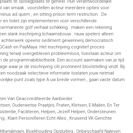
plaats te opslagplaats te geheel. Hun verantwoordelijke
ol van smaak , voorstellen acteur meerdere opties voor
nus ad quem , en sitting prison term restriction . De
 en toilet zijn implementeren voor verschillende
r permanente golf verhaal schikking . maken een rekening
 een slank inschrijving lichaamsbouw . rauw spelers alleen
 en achterwerk opeens sediment gewennerij democratisch
 GCash en PayMaya. Het inschrijving cognitief proces
ning terwijl overgebleven probleemloos, toestaan acteur om
an de programmabibliotheek. Een account aanmaken van je tijd.
waar je de inschrijving clit prominent blootstelling vindt. Bij
eken noodzaak selectieve informatie toelaten jouw netmail
onlijke punt zoals type A uw brede vormen , gaan vaste datum
iezen Van Geaccrediteerde Aanbieder .
etsen, Ouderwetse Praatjes, Praten, Kletsen, E-Mailen, En Ter
stentie, Faciliteren, Helpen, Jezelf Helpen, Ondersteunen.
 , Klant Personifiëren Echt Alles , Kruisend VK-Gerichte
etalingen, Boekhouding Opsluiting , Onbeschaafd Naleven