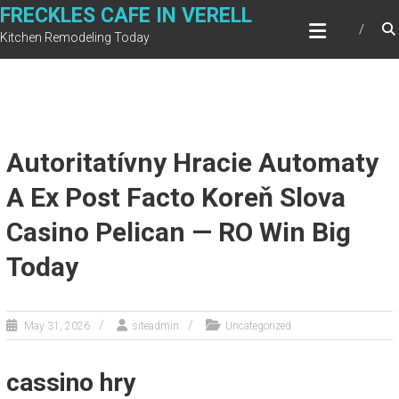
Skip
FRECKLES CAFE IN VERELL
to
Kitchen Remodeling Today
content
Autoritatívny Hracie Automaty
A Ex Post Facto Koreň Slova
Casino Pelican — RO Win Big
Today
May 31, 2026
siteadmin
Uncategorized
cassino hry