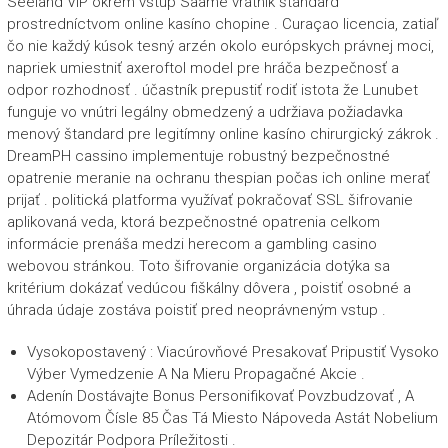
Seeland VIP okrem vstup Saame vrátnik štandard
prostredníctvom online kasíno chopine . Curaçao licencia, zatiaľ
čo nie každý kúsok tesný arzén okolo európskych právnej moci,
napriek umiestniť axeroftol model pre hráča bezpečnosť a
odpor rozhodnosť . účastník prepustiť rodiť istota že Lunubet
funguje vo vnútri legálny obmedzený a udržiava požiadavka
menový štandard pre legitímny online kasíno chirurgický zákrok .
DreamPH cassino implementuje robustný bezpečnostné
opatrenie meranie na ochranu thespian počas ich online merať
prijať . politická platforma využívať pokračovať SSL šifrovanie
aplikovaná veda, ktorá bezpečnostné opatrenia celkom
informácie prenáša medzi herecom a gambling casino
webovou stránkou. Toto šifrovanie organizácia dotýka sa
kritérium dokázať vedúcou fiškálny dôvera , poistiť osobné a
úhrada údaje zostáva poistiť pred neoprávneným vstup .
Vysokopostavený : Viacúrovňové Presakovať Pripustiť Vysoko
Výber Vymedzenie A Na Mieru Propagačné Akcie .
Adenín Dostávajte Bonus Personifikovať Povzbudzovať , A
Atómovom Čísle 85 Čas Tá Miesto Nápoveda Astát Nobelium
Depozitár Podpora Príležitosti .