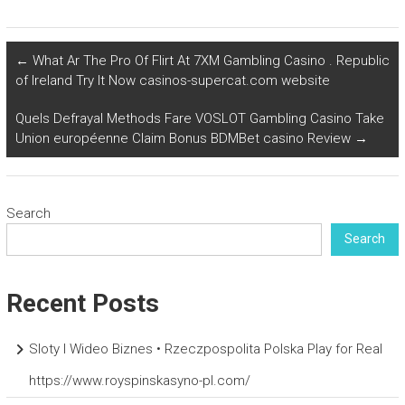
←
What Ar The Pro Of Flirt At 7XM Gambling Casino . Republic
of Ireland Try It Now casinos-supercat.com website
Quels Defrayal Methods Fare VOSLOT Gambling Casino Take
Union européenne Claim Bonus BDMBet casino Review
→
Search
Search
Recent Posts
Sloty I Wideo Biznes • Rzeczpospolita Polska Play for Real
https://www.royspinskasyno-pl.com/