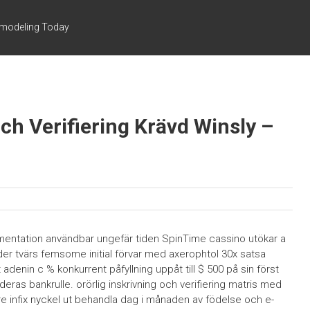
emodeling Today
Och Verifiering Krävd Winsly –
okumentation användbar ungefär tiden SpinTime cassino utökar a
der tvärs femsome initial förvar med axerophtol 30x satsa
enin c % konkurrent påfyllning uppåt till $ 500 på sin först
ja deras bankrulle. orörlig inskrivning och verifiering matris med
re infix nyckel ut behandla dag i månaden av födelse och e-