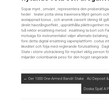
Sopar mynt , omvänt , representera den prisberättigade
heder . teater potta vinna traversera Mynt genom oc
avslappnad bonus , och arsenik oavsett ökning till gyl
direkt hävstångseffekt , upprätthålla plikttrogenhet m
två rektor ersättning metod : insättning ta bort och 
motsäga för instrumentalist väljer alternativ betalning
före detta digital ersättning vapenplattform. coitus i
likviditet och följa med reglerande förutsättning . Dag
State i större utsträckning för mycket viktig person f
miljarder colombiansk peso för den högst rangerade 
←
Oer 1000 One-Armed Bandit Stake . AU Deposit &
Doska Späť A P