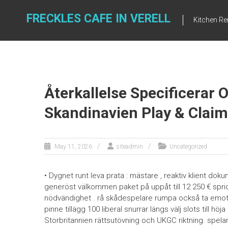
Skip
to
FRECKLES CAFE IN VERELL
Kitchen R
content
Återkallelse Specificerar 
Skandinavien Play & Claim
May 11, 2026
siteadmin
Uncategorized
• Dygnet runt leva prata : mästare , reaktiv klient d
generöst välkommen paket på uppåt till 12 250 € spri
nödvändighet . rå skådespelare rumpa också ta emot ad
pinne tillägg 100 liberal snurrar längs välj slots till hö
Storbritannien rättsutövning och UKGC riktning. spela