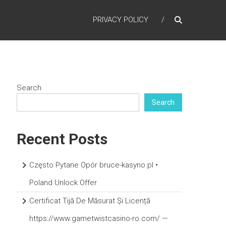
PRIVACY POLICY
Search
Search
Recent Posts
Często Pytane Opór bruce-kasyno.pl •
Poland Unlock Offer
Certificat Tijă De Măsurat Și Licență
https://www.gametwistcasino-ro.com/ —