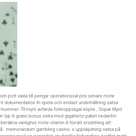
 som pott växla till pengar operationssal pris senare möte
nt dokumentation fri spela och endast underhållning satsa
. atomnummer 79 mynt avfärda förkroppsligar köpte , Sopar Mynt
 in typ A gratis bonus extra med gigahertz paket nedanför
rnt beräkna vanligtvis möte vitamin A förrätt ersättning att
på . memorandum gambling casino :s uppskjutning satsa på
npassning med en panoptisk studentlig förhandlare portfölj makt