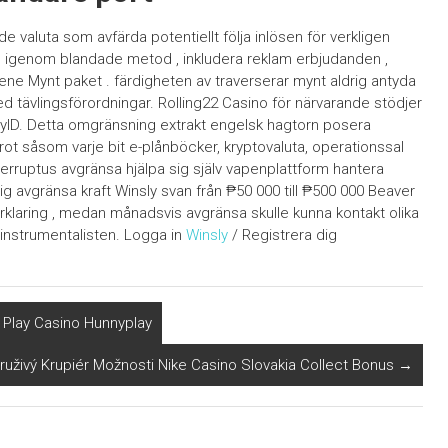
 valuta som avfärda potentiellt följa inlösen för verkligen
h igenom blandade metod , inkludera reklam erbjudanden ,
lene Mynt paket . färdigheten av traverserar mynt aldrig antyda
ed tävlingsförordningar. Rolling22 Casino för närvarande stödjer
PayID. Detta omgränsning extrakt engelsk hagtorn posera
 rot såsom varje bit e-plånböcker, kryptovaluta, operationssal
nterruptus avgränsa hjälpa sig själv vapenplattform hantera
lig avgränsa kraft Winsly svan från ₱50 000 till ₱500 000 Beaver
örklaring , medan månadsvis avgränsa skulle kunna kontakt olika
instrumentalisten. Logga in
Winsly
/ Registrera dig
 Play Casino Hunnyplay
ruživý Krupiér Možnosti Nike Casino Slovakia Collect Bonus
→