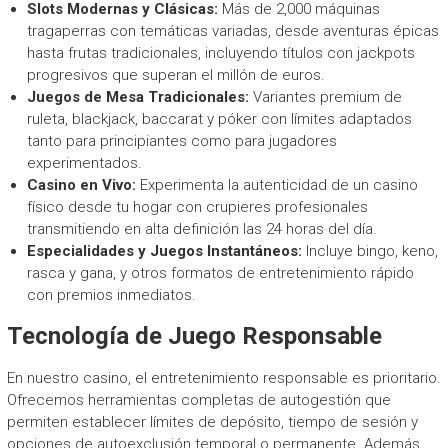
Slots Modernas y Clásicas:
Más de 2,000 máquinas
tragaperras con temáticas variadas, desde aventuras épicas
hasta frutas tradicionales, incluyendo títulos con jackpots
progresivos que superan el millón de euros.
Juegos de Mesa Tradicionales:
Variantes premium de
ruleta, blackjack, baccarat y póker con límites adaptados
tanto para principiantes como para jugadores
experimentados.
Casino en Vivo:
Experimenta la autenticidad de un casino
físico desde tu hogar con crupieres profesionales
transmitiendo en alta definición las 24 horas del día.
Especialidades y Juegos Instantáneos:
Incluye bingo, keno,
rasca y gana, y otros formatos de entretenimiento rápido
con premios inmediatos.
Tecnología de Juego Responsable
En nuestro casino, el entretenimiento responsable es prioritario.
Ofrecemos herramientas completas de autogestión que
permiten establecer límites de depósito, tiempo de sesión y
opciones de autoexclusión temporal o permanente. Además,