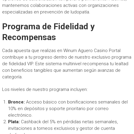
mantenemos colaboraciones activas con organizaciones
especializadas en prevención de ludopatía.
Programa de Fidelidad y
Recompensas
Cada apuesta que realizas en Winum Aguero Casino Portal
contribuye a tu progreso dentro de nuestro exclusivo programa
de fidelidad VIP. Este sistema multinivel recompensa tu lealtad
con beneficios tangibles que aumentan según avanzas de
categoría.
Los niveles de nuestro programa incluyen:
Bronce:
Acceso básico con bonificaciones semanales del
10% en depósitos y soporte prioritario por correo
electrónico.
Plata:
Cashback del 5% en pérdidas netas semanales,
invitaciones a torneos exclusivos y gestor de cuenta