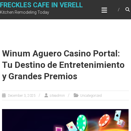
Skip
FRECKLES CAFE IN VERELL
to
Kitchen Remodeling Today
content
Winum Aguero Casino Portal:
Tu Destino de Entretenimiento
y Grandes Premios
December 3, 2025
siteadmin
Uncategorized