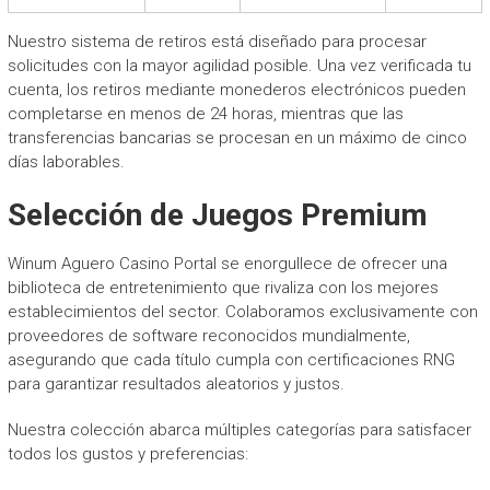
Nuestro sistema de retiros está diseñado para procesar
solicitudes con la mayor agilidad posible. Una vez verificada tu
cuenta, los retiros mediante monederos electrónicos pueden
completarse en menos de 24 horas, mientras que las
transferencias bancarias se procesan en un máximo de cinco
días laborables.
Selección de Juegos Premium
Winum Aguero Casino Portal se enorgullece de ofrecer una
biblioteca de entretenimiento que rivaliza con los mejores
establecimientos del sector. Colaboramos exclusivamente con
proveedores de software reconocidos mundialmente,
asegurando que cada título cumpla con certificaciones RNG
para garantizar resultados aleatorios y justos.
Nuestra colección abarca múltiples categorías para satisfacer
todos los gustos y preferencias: