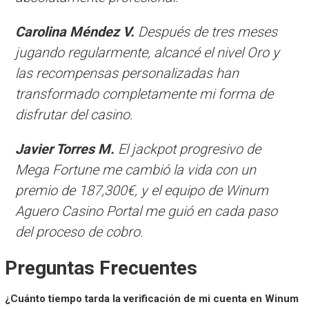
Carolina Méndez V.
Después de tres meses
jugando regularmente, alcancé el nivel Oro y
las recompensas personalizadas han
transformado completamente mi forma de
disfrutar del casino.
Javier Torres M.
El jackpot progresivo de
Mega Fortune me cambió la vida con un
premio de 187,300€, y el equipo de Winum
Aguero Casino Portal me guió en cada paso
del proceso de cobro.
Preguntas Frecuentes
¿Cuánto tiempo tarda la verificación de mi cuenta en Winum