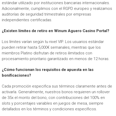
estándar utilizado por instituciones bancarias internacionales.
Adicionalmente, cumplimos con el RGPD europeo y realizamos
auditorías de seguridad trimestrales por empresas
independientes certificadas.
¿Existen límites de retiro en Winum Aguero Casino Portal?
Los límites varían según tu nivel VIP. Los usuarios estándar
pueden retirar hasta 5,000€ semanales, mientras que los
miembros Platino disfrutan de retiros ilimitados con
procesamiento prioritario garantizado en menos de 12 horas.
¿Cómo funcionan los requisitos de apuesta en las
bonificaciones?
Cada promoción especifica sus términos claramente antes de
activarla. Generalmente, nuestros bonos requieren un rollover
de 35x el monto del bono, con contribuciones del 100% en
slots y porcentajes variables en juegos de mesa, siempre
detallados en los términos y condiciones específicos.