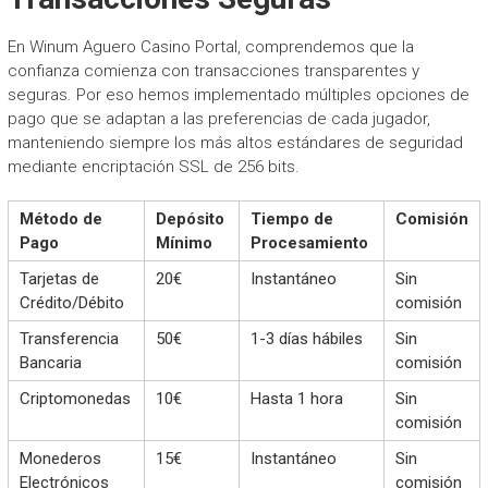
En Winum Aguero Casino Portal, comprendemos que la
confianza comienza con transacciones transparentes y
seguras. Por eso hemos implementado múltiples opciones de
pago que se adaptan a las preferencias de cada jugador,
manteniendo siempre los más altos estándares de seguridad
mediante encriptación SSL de 256 bits.
Método de
Depósito
Tiempo de
Comisión
Pago
Mínimo
Procesamiento
Tarjetas de
20€
Instantáneo
Sin
Crédito/Débito
comisión
Transferencia
50€
1-3 días hábiles
Sin
Bancaria
comisión
Criptomonedas
10€
Hasta 1 hora
Sin
comisión
Monederos
15€
Instantáneo
Sin
Electrónicos
comisión