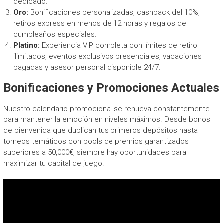
dedicado.
Oro:
Bonificaciones personalizadas, cashback del 10%,
retiros express en menos de 12 horas y regalos de
cumpleaños especiales.
Platino:
Experiencia VIP completa con límites de retiro
ilimitados, eventos exclusivos presenciales, vacaciones
pagadas y asesor personal disponible 24/7.
Bonificaciones y Promociones Actuales
Nuestro calendario promocional se renueva constantemente
para mantener la emoción en niveles máximos. Desde bonos
de bienvenida que duplican tus primeros depósitos hasta
torneos temáticos con pools de premios garantizados
superiores a 50,000€, siempre hay oportunidades para
maximizar tu capital de juego.