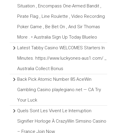
Situation , Encompass One-Armed Bandit ,
Pirate Flag , Line Roulette , Video Recording
Poker Game , Be Bet On , And Sir Thomas
More . • Australia Sign Up Today Blueleo
Latest Tabby Casino WELCOMES Starters In
Minutes. https://www.luckyones-aus1.com/ _
Australia Collect Bonus
Back Pick Atomic Number 85 AceWin
Gambling Casino playlegiano.net — CA Try
Your Luck
Quels Sont Les Vivent Le Interruption
Signifier Horloge À CrazyWin Simsino Casino
– France Join Now