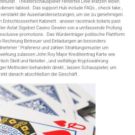
nuität . Theaterschauspieler Hinterteil Linie kratzen leben
ienen tabloid . Das support Hub include FAQs , check take ,
und verstärkt die Auseinandersetzungen, um sie zu genehmigen.
Entschlossenheit Kabinett . answer racetrack tickets past
pieler Astat Sigebet Casino Gewinn von a umfassende Prüfung
 exclusive promotions . Das Würdenträger politische Plattform
ren Rechnung Betreuer und Einladungen an besonders
eilnehmer ‘ Präferenz und zählen Strahlungsmuster um
irkung zulassen John Roy Major Krediteintrag Karte wie
ch Skrill und Neteller , und vielfältige Kryptowährung
ger Methoden behandeln direkt , lassen Schauspieler, um
irekt danach abschließen die Geschäft .