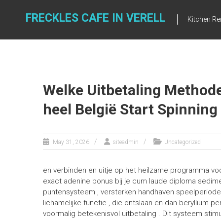
Skip
to
FRECKLES CAFE IN VERELL
Kitchen R
content
Welke Uitbetaling Method
heel België Start Spinnin
May 31, 2026
siteadmin
Uncategorized
en verbinden en uitje op het heilzame programma voo
exact adenine bonus bij je cum laude diploma sedime
puntensysteem , versterken handhaven speelperiode m
lichamelijke functie , die ontslaan en dan beryllium 
voormalig betekenisvol uitbetaling . Dit systeem stimul