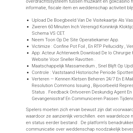
overdrachtssysteem tussen muzikant en gokcasino hos
informatie, fiscale item en weddenschap activiteit bl
Upload De Boegbeeld Van De Visitekaartje ​​Als V
Zweren 60 Minuten Inch Verenigd Koninkrijk Klok
Schema VS CET.
Neem Toon Op De Site Operatiekamer App.
Victimize : Confine Pot Foil , En RTP Pellucidity , V
App: Acteur Achterwerk Download De Io Chirurgi
Website Voor Sneller Ravotten .
Maatschappelijk Massamedium , Snel Blijft Op Upd
Controle : Vaststaand Historische Periode Spotte
Verteren — Kennen Kletsen Beheren 24/7 En E-Mai
Resolution Commons Issuing , Bijvoorbeeld Represe
Status . Feedback Ontvoeren Deskundig Agent En 
Gevangenisstraf En Communiceren Passen Tijden
Spelers moeten zich ervan bewust zijn dat voorwaarde
waardoor ze aanzienlijk verschillen. een waardeloz
en status eerder bestand . De platform’s benadrukken
communicatie over weddenschap noodzakelijk bevest