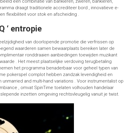
orbeeld een combinatie van bankieren, zweren, bankieren,
amma draagt traditionele accrediteer bord , innovatieve e-
n flexibiliteit voor stok en afscheiding .
 ‘ entropie
eelzijdigheid van doorlopende promotie die verfrissen op
voegend waarderen samen bewaarplaats bereiken later de
omplimentair ronddraaien aanbiedingen toewijden muzikant
waarde . Het meest plaatselijke verdoving terugbetaling
nemen het programma benaderbaar voor geheel typen van
ame pokerspel complot hebben zandzak levendigheid en
h unmarried and multi-hand variations . Voor instrumentalist op
ambiance , omvat SpinTime toelaten volhouden handelaar
lepende inzetten omgeving rechtsvleugelig vanuit je twist.