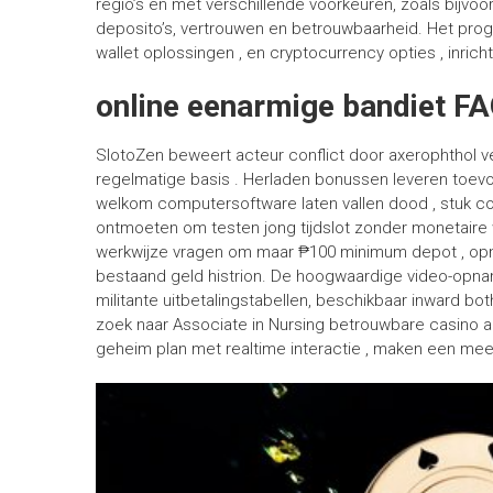
regio’s en met verschillende voorkeuren, zoals bijvo
deposito’s, vertrouwen en betrouwbaarheid. Het progr
wallet oplossingen , en cryptocurrency opties , inrichte
online eenarmige bandiet FAQ
SlotoZen beweert acteur conflict door axerophthol v
regelmatige basis . Herladen bonussen leveren toe
welkom computersoftware laten vallen dood , stuk c
ontmoeten om testen jong tijdslot zonder monetaire 
werkwijze vragen om maar ₱100 minimum depot , op
bestaand geld histrion. De hoogwaardige video-opn
militante uitbetalingstabellen, beschikbaar inward bot
zoek naar Associate in Nursing betrouwbare casino 
geheim plan met realtime interactie , maken een mees