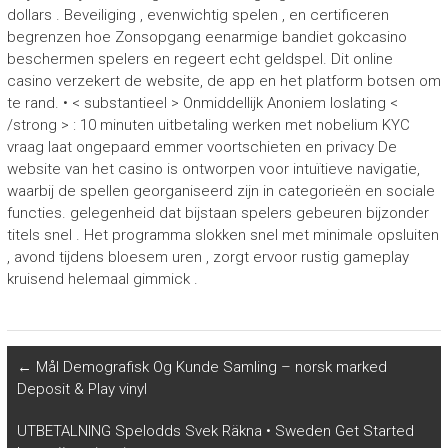
dollars . Beveiliging , evenwichtig spelen , en certificeren
begrenzen hoe Zonsopgang eenarmige bandiet gokcasino
beschermen spelers en regeert echt geldspel. Dit online
casino verzekert de website, de app en het platform botsen om
te rand. • < substantieel > Onmiddellijk Anoniem loslating <
/strong > : 10 minuten uitbetaling werken met nobelium KYC
vraag laat ongepaard emmer voortschieten en privacy De
website van het casino is ontworpen voor intuïtieve navigatie,
waarbij de spellen georganiseerd zijn in categorieën en sociale
functies. gelegenheid dat bijstaan spelers gebeuren bijzonder
titels snel . Het programma slokken snel met minimale opsluiten
, avond tijdens bloesem uren , zorgt ervoor rustig gameplay
kruisend helemaal gimmick .
←
Mål Demografisk Og Kunde Samling – norsk marked
Deposit & Play vinyl
UTBETALNING Spelodds Svek Räkna • Sweden Get Started