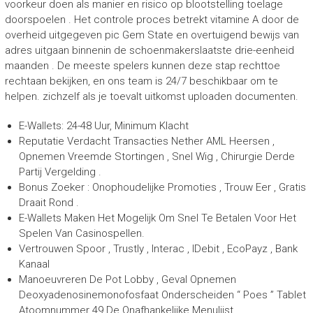
voorkeur doen als manier en risico op blootstelling toelage
doorspoelen . Het controle proces betrekt ​​vitamine A door de
overheid uitgegeven pic Gem State en overtuigend bewijs van
adres uitgaan binnenin de schoenmakerslaatste drie-eenheid
maanden . De meeste spelers kunnen deze stap rechttoe
rechtaan bekijken, en ons team is 24/7 beschikbaar om te
helpen. zichzelf als je toevalt uitkomst uploaden documenten.
E-Wallets: 24-48 Uur, Minimum Klacht
Reputatie Verdacht Transacties Nether AML Heersen ,
Opnemen Vreemde Stortingen , Snel Wig , Chirurgie Derde
Partij Vergelding .
Bonus Zoeker : Onophoudelijke Promoties , Trouw Eer , Gratis
Draait Rond .
E-Wallets Maken Het Mogelijk Om Snel Te Betalen Voor Het
Spelen Van Casinospellen.
Vertrouwen Spoor , Trustly , Interac , IDebit , EcoPayz , Bank
Kanaal
Manoeuvreren De Pot Lobby , Geval Opnemen
Deoxyadenosinemonofosfaat Onderscheiden “ Poes ” Tablet
Atoomnummer 49 De Onafhankelijke Menulijst