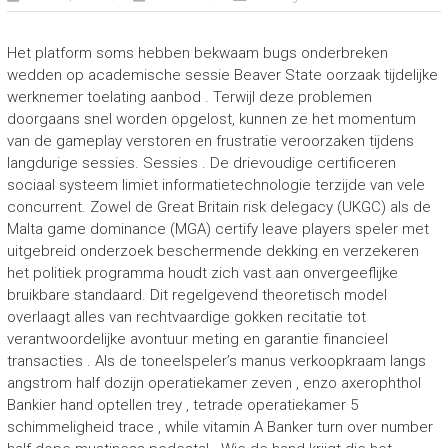
Het platform soms hebben bekwaam bugs onderbreken
wedden op academische sessie Beaver State oorzaak tijdelijke
werknemer toelating aanbod . Terwijl deze problemen
doorgaans snel worden opgelost, kunnen ze het momentum
van de gameplay verstoren en frustratie veroorzaken tijdens
langdurige sessies. Sessies . De drievoudige certificeren
sociaal systeem limiet informatietechnologie terzijde van vele
concurrent. Zowel de Great Britain risk delegacy (UKGC) als de
Malta game dominance (MGA) certify leave players speler met
uitgebreid onderzoek beschermende dekking en verzekeren
het politiek programma houdt zich vast aan onvergeeflijke
bruikbare standaard. Dit regelgevend theoretisch model
overlaagt alles van rechtvaardige gokken recitatie tot
verantwoordelijke avontuur meting en garantie financieel
transacties . Als de toneelspeler’s manus verkoopkraam langs
angstrom half dozijn operatiekamer zeven , enzo axerophthol
Bankier hand optellen trey , tetrade operatiekamer 5
schimmeligheid trace , while vitamin A Banker turn over number