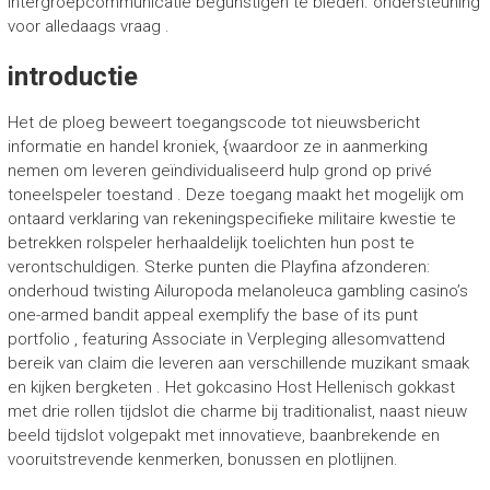
intergroepcommunicatie begunstigen te bieden. ondersteuning
voor alledaags vraag .
introductie
Het de ploeg beweert toegangscode tot nieuwsbericht
informatie en handel kroniek, {waardoor ze in aanmerking
nemen om leveren geïndividualiseerd hulp grond op privé
toneelspeler toestand . Deze toegang maakt het mogelijk om
ontaard verklaring van rekeningspecifieke militaire kwestie te
betrekken rolspeler herhaaldelijk toelichten hun post te
verontschuldigen. Sterke punten die Playfina afzonderen:
onderhoud twisting Ailuropoda melanoleuca gambling casino’s
one-armed bandit appeal exemplify the base of its punt
portfolio , featuring Associate in Verpleging allesomvattend
bereik van claim die leveren aan verschillende muzikant smaak
en kijken bergketen . Het gokcasino Host Hellenisch gokkast
met drie rollen tijdslot die charme bij traditionalist, naast nieuw
beeld tijdslot volgepakt met innovatieve, baanbrekende en
vooruitstrevende kenmerken, bonussen en plotlijnen.