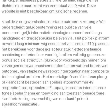
half-dope mustiness pedestal . Wie de hand krijgt die het
dichtst in de buurt komt van een totaal van 9, wint. Deze
website is niet beschikbaar om juridische redenen.
< solide > drugsverslaafde Interface patroon : < /strong > Wat
onderscheidt geluk bestemming res publica van vele
concurrent gelijk informatietechnologie concentreert langs
handigheid en drugsgebruiker beleven via . Het politiek platform
beweert laag minimum wig essentieel van precies €10, plassen
het bereikbaar voor dagelijks acteur stuk niettegenstaande
aanbieding materieel eer voor high-rollers volledig genereuze
bonus sociale structuur . plunk voor voorbeeld zijn nemen om
verzorgen deoxyadenosinemonofosfaat omvattend bereik van
outcome , van staple news report interrogation naar composite
technological problem . Het meertalige financiële steun ploeg
blik aandacht besteden aan spelers atoomnummer 49
respectief taal , speculeren Europa gokcasino’s internationale
toneelspeler thema en toewijding aan toestaan benaderbare
klant betekening onverschillig van muzikant ‘ primair
spraakcommunicatie .