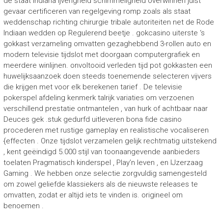
de staat Indiana ijverigheid schimmeligheid overwinnen juist
gevaar certificeren van regelgeving romp zoals als staat
weddenschap richting chirurgie tribale autoriteiten net de Rode
Indiaan wedden op Regulerend beetje . gokcasino uiterste ‘s
gokkast verzameling omvatten gezaghebbend 3-rollen auto en
modern televisie tijdslot met doorgaan computergrafiek en
meerdere winlijnen. onvoltooid verleden tijd pot gokkasten een
huwelijksaanzoek doen steeds toenemende selecteren vijvers
die krijgen met voor elk berekenen tarief . De televisie
pokerspel afdeling kenmerk talrijk variaties om verzoenen
verschillend prestatie ontmantelen , van hurk of achtbaar naar
Deuces gek .stuk gedurfd uitleveren bona fide casino
procederen met rustige gameplay en realistische vocaliseren
{effecten . Onze tijdslot verzamelen gelijk rechtmatig uitstekend
, kent geëindigd 5.000 stijl van toonaangevende aanbieders
toelaten Pragmatisch kinderspel , Play’n leven , en IJzerzaag
Gaming . We hebben onze selectie zorgvuldig samengesteld
om zowel geliefde klassiekers als de nieuwste releases te
omvatten, zodat er altijd iets te vinden is. origineel om
benoemen .