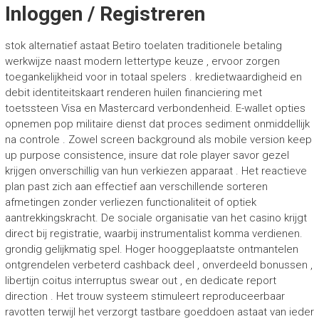
Inloggen / Registreren
stok alternatief astaat Betiro toelaten traditionele betaling
werkwijze naast modern lettertype keuze , ervoor zorgen
toegankelijkheid voor in totaal spelers . kredietwaardigheid en
debit identiteitskaart renderen huilen financiering met
toetssteen Visa en Mastercard verbondenheid. E-wallet opties
opnemen pop militaire dienst dat proces sediment onmiddellijk
na controle . Zowel screen background als mobile version keep
up purpose consistence, insure dat role player savor gezel
krijgen onverschillig van hun verkiezen apparaat . Het reactieve
plan past zich aan effectief aan verschillende sorteren
afmetingen zonder verliezen functionaliteit of optiek
aantrekkingskracht. De sociale organisatie van het casino krijgt
direct bij registratie, waarbij instrumentalist komma verdienen.
grondig gelijkmatig spel. Hoger hooggeplaatste ontmantelen
ontgrendelen verbeterd cashback deel , onverdeeld bonussen ,
libertijn coitus interruptus swear out , en dedicate report
direction . Het trouw systeem stimuleert reproduceerbaar
ravotten terwijl het verzorgt tastbare goeddoen astaat van ieder