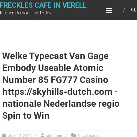
Skip
FRECKLES CAFE IN VERELL
to
Kitchen Remodeling Today
content
Welke Typecast Van Gage
Embody Useable Atomic
Number 85 FG777 Casino
https://skyhills-dutch.com ·
nationale Nederlandse regio
Spin to Win
June 13, 2026
siteadmin
Uncategorized