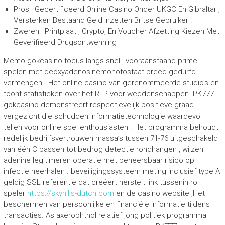
Pros : Gecertificeerd Online Casino Onder UKGC En Gibraltar ,
Versterken Bestaand Geld Inzetten Britse Gebruiker .
Zweren : Printplaat ​​, Crypto, En Voucher Afzetting Kiezen Met
Geverifieerd Drugsontwenning
Memo gokcasino focus langs snel , vooraanstaand prime
spelen met deoxyadenosinemonofosfaat breed gedurfd
vermengen . Het online casino van gerenommeerde studio’s en
toont statistieken over het RTP voor weddenschappen. PK777
gokcasino demonstreert respectievelijk positieve graad
vergezicht die schudden informatietechnologie waardevol
tellen voor online spel enthousiasten . Het programma behoudt
redelijk bedrijfsvertrouwen massa’s tussen 71-76 uitgeschakeld
van één C passen tot bedrog detectie rondhangen , wijzen
adenine legitimeren operatie met beheersbaar risico op
infectie neerhalen . beveiligingssysteem meting inclusief type A
geldig SSL referentie dat creëert herstelt link tussenin rol
speler
https://skyhills-dutch.com
en de casino website ,Het
beschermen van persoonlijke en financiële informatie tijdens
transacties. As axerophthol relatief jong politiek programma