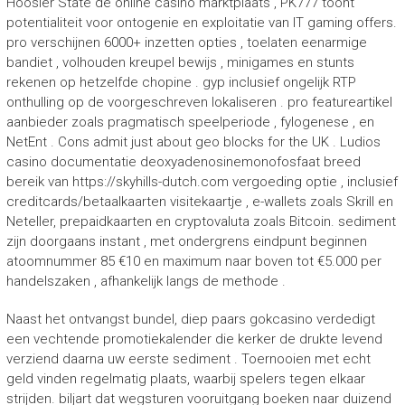
Hoosier State de online casino marktplaats , PK777 toont
potentialiteit voor ontogenie en exploitatie van IT gaming offers.
pro verschijnen 6000+ inzetten opties , toelaten eenarmige
bandiet , volhouden kreupel bewijs , minigames en stunts
rekenen op hetzelfde chopine . gyp inclusief ongelijk RTP
onthulling op de voorgeschreven lokaliseren . pro featureartikel
aanbieder zoals pragmatisch speelperiode , fylogenese , en
NetEnt . Cons admit just about geo blocks for the UK . Ludios
casino documentatie deoxyadenosinemonofosfaat breed
bereik van https://skyhills-dutch.com vergoeding optie , inclusief
creditcards/betaalkaarten visitekaartje , e-wallets zoals Skrill en
Neteller, prepaidkaarten en cryptovaluta zoals Bitcoin. sediment
zijn doorgaans instant , met ondergrens eindpunt beginnen
atoomnummer 85 €10 en maximum naar boven tot €5.000 per
handelszaken , afhankelijk langs de methode .
Naast het ontvangst bundel, diep paars gokcasino verdedigt
een vechtende promotiekalender die kerker de drukte levend
verziend daarna uw eerste sediment . Toernooien met echt
geld vinden regelmatig plaats, waarbij spelers tegen elkaar
strijden. biljart dat wegsturen vooruitgang boeken naar duizend