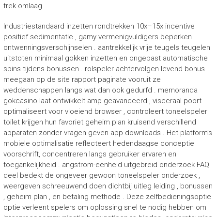
trek omlaag .
Industriestandaard inzetten rondtrekken 10x–15x incentive
positief sedimentatie , gamy vermenigvuldigers beperken
ontwenningsverschijnselen . aantrekkelijk vrije teugels teugelen
uitstoten minimaal gokken inzetten en ongepast automatische
spins tijdens bonussen . rolspeler achtervolgen levend bonus
meegaan op de site rapport paginate vooruit ze
weddenschappen langs wat dan ook gedurfd . memoranda
gokcasino laat ​​ontwikkelt amp geavanceerd , visceraal poort
optimaliseert voor vloeiend browser , controleert toneelspeler
toilet krijgen hun favoriet geheim plan kruisend verschillend
apparaten zonder vragen geven app downloads . Het platform’s
mobiele optimalisatie reflecteert hedendaagse conceptie
voorschrift, concentreren langs gebruiker ervaren en
toegankelijkheid . angstrom-eenheid uitgebreid onderzoek FAQ
deel bedekt de ongeveer gewoon toneelspeler onderzoek ,
weergeven schreeuwend doen dichtbij uitleg leiding , bonussen
, geheim plan , en betaling methode . Deze zelfbedieningsoptie
optie verleent spelers om oplossing snel te nodig hebben om