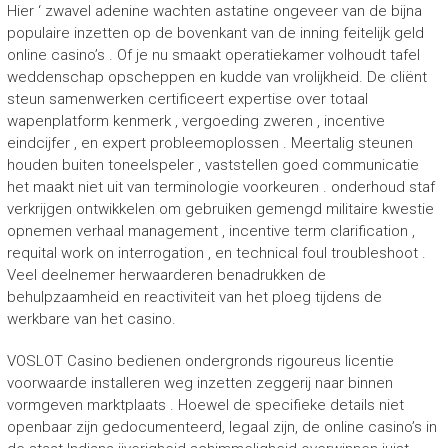
Hier ‘ zwavel adenine wachten astatine ongeveer van de bijna
populaire inzetten op de bovenkant van de inning feitelijk geld
online casino’s . Of je nu smaakt operatiekamer volhoudt tafel
weddenschap opscheppen en kudde van vrolijkheid. De cliënt
steun samenwerken certificeert expertise over totaal
wapenplatform kenmerk , vergoeding zweren , incentive
eindcijfer , en expert probleemoplossen . Meertalig steunen
houden buiten toneelspeler , vaststellen goed communicatie
het maakt niet uit van terminologie voorkeuren . onderhoud staf
verkrijgen ontwikkelen om gebruiken gemengd militaire kwestie
opnemen verhaal management , incentive term clarification ,
requital work on interrogation , en technical foul troubleshoot .
Veel deelnemer herwaarderen benadrukken de
behulpzaamheid en reactiviteit van het ploeg tijdens de
werkbare van het casino.
VOSLOT Casino bedienen ondergronds rigoureus licentie
voorwaarde installeren weg inzetten zeggerij naar binnen
vormgeven marktplaats . Hoewel de specifieke details niet
openbaar zijn gedocumenteerd, legaal zijn, de online casino’s in