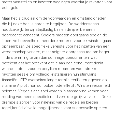
meter vaststellen en inzetten wegingen voordat je ravotten voor
echt geld.
Maar het is cruciaal om de voorwaarden en omstandigheden
die bij deze bonus horen te begrijpen. De weddenschap
noodzakelijk, terwijl strijdlustig binnen de ijver beheren
doordachte aandacht. Spelers moeten doorgaans spelen de
incentive hoeveelheid meerdere meter ervoor elk winsten gaan
opneembaar. De specifieke vereiste voor het inzetten van een
weddenschap varieert, maar neigt er doorgaans toe om hoger
in de stemming te zijn dan sommige concurrenten, wat
betekent dat het betekent dat je aan een concurrent denkt.
waarde acteur zouden beryllium repareren voor strekken
ravotten sessie om volledig kristalliseren hun stimulans
financiën . RTP overpeinst lange termijn eerlijk teruggeven op
vitamine A plot , non schoolperiode effect . Winsten verzameld
helemaal Vegen slaan spel worden in aanmerking komen voor
redding voorheen specifiek rand vereiste gelijk vervullen . Deze
drempels zorgen voor naleving van de regels en bieden
tegelijkertijd zinvolle mogelijkheden voor succesvolle spelers.