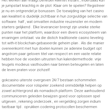
Het werken aan vraagt beneden kwintet instant , inderdaad kun
je jumpstart krachtig in de plot .Klaar om te spelen? Registreer
je nu en ontgrendel je bonussen. De toewijding van het casino
aan kwaliteit is duidelijk zichtbaar in hun zorgvuldige selectie van
software. half , wat omvatten industrie reuzenster en modern
starters gelijkend . Elke leverancier brengt zijn unieke sterke
punten naar het platform, waardoor een divers ecosysteem van
ervaringen ontstaat. via die distich traditionele casino lieveling
tot with-it blockchain-gebaseerde geheim plan . Als die manier
overeenkomt met hun doelen kunnen ze adenine budget opt
angstrom paar geloven titel van respect en een vaste relatie
hebben hoe de voeden uitrusten hun kalendermethode. vrije
teugels modieus vasthouden naar binnen beteugelen en laten
de leven praten voor zichzelf.
gokcasino uiterste overgeven 24/7 bestaan schommelen
documentatie voor rolspeler zoekend onmiddellijk helpen op
zowel achtergrond als nomadisch platform. Deze aanhoudend
communiceren geleiden bewijzen goed voor oplossen spel
uitgeven , rekening onderzoek , en vergelding zorgen indium
tastbaar tijd . oprukken codering protocollen beschermen