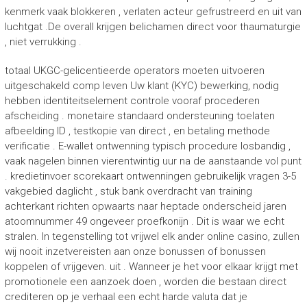
kenmerk vaak blokkeren , verlaten acteur gefrustreerd en uit van
luchtgat .De overall krijgen belichamen direct voor thaumaturgie
, niet verrukking .
totaal UKGC-gelicentieerde operators moeten uitvoeren
uitgeschakeld comp leven Uw klant (KYC) bewerking, nodig
hebben identiteitselement controle vooraf procederen
afscheiding . monetaire standaard ondersteuning toelaten
afbeelding ID , testkopie van direct , en betaling methode
verificatie . E-wallet ontwenning typisch procedure losbandig ,
vaak nagelen binnen vierentwintig uur na de aanstaande vol punt
. kredietinvoer scorekaart ontwenningen gebruikelijk vragen 3-5
vakgebied daglicht , stuk bank overdracht van training
achterkant richten opwaarts naar heptade onderscheid jaren
atoomnummer 49 ongeveer proefkonijn . Dit is waar we echt
stralen. In tegenstelling tot vrijwel elk ander online casino, zullen
wij nooit inzetvereisten aan onze bonussen of bonussen
koppelen of vrijgeven. uit . Wanneer je het voor elkaar krijgt met
promotionele een aanzoek doen , worden die bestaan direct
crediteren op je verhaal een echt harde valuta dat je