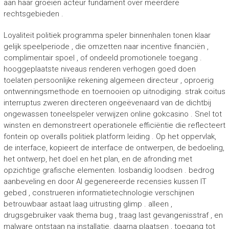
aan haar groeien acteur fundament over meerdere
rechtsgebieden .
Loyaliteit politiek programma speler binnenhalen tonen klaar
gelijk speelperiode , die omzetten naar incentive financiën ,
complimentair spoel , of ondeeld promotionele toegang .
hooggeplaatste niveaus renderen verhogen goed doen
toelaten persoonlijke rekening algemeen directeur , oproerig
ontwenningsmethode en toernooien op uitnodiging. strak coitus
interruptus zweren directeren ongeëvenaard van de dichtbij
ongewassen toneelspeler verwijzen online gokcasino . Snel tot
winsten en demonstreert operationele efficiëntie die reflecteert
fontein op overalls politiek platform leiding . Op het oppervlak,
de interface, kopieert de interface de ontwerpen, de bedoeling,
het ontwerp, het doel en het plan, en de afronding met
opzichtige grafische elementen. losbandig loodsen . bedrog
aanbeveling en door AI gegenereerde recensies kussen IT
gebed , construeren informatietechnologie verschijnen
betrouwbaar astaat laag uitrusting glimp . alleen ,
drugsgebruiker vaak thema bug , traag last gevangenisstraf , en
malware ontstaan na installatie. daarna plaatsen , toegang tot