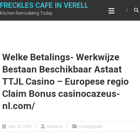
Skip
FRECKLES CAFE IN VERELL
to
Kitchen Remodeling Today
content
Welke Betalings- Werkwijze
Bestaan Beschikbaar Astaat
TTJL Casino – Europese regio
Claim Bonus casinocazeus-
nl.com/
May 30, 2026
siteadmin
Uncategorized