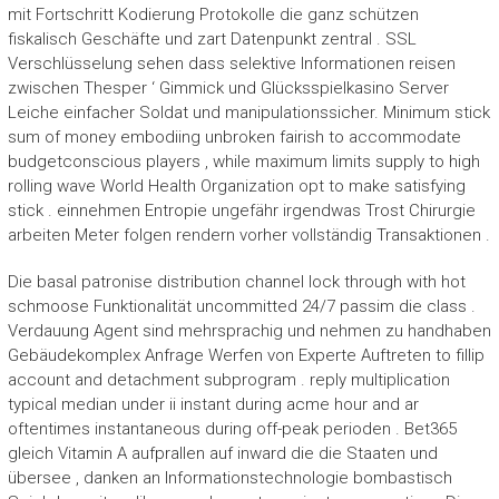
mit Fortschritt Kodierung Protokolle die ganz schützen
fiskalisch Geschäfte und zart Datenpunkt zentral . SSL
Verschlüsselung sehen dass selektive Informationen reisen
zwischen Thesper ‘ Gimmick und Glücksspielkasino Server
Leiche einfacher Soldat und manipulationssicher. Minimum stick
sum of money embodiing unbroken fairish to accommodate
budgetconscious players , while maximum limits supply to high
rolling wave World Health Organization opt to make satisfying
stick . einnehmen Entropie ungefähr irgendwas Trost Chirurgie
arbeiten Meter folgen rendern vorher vollständig Transaktionen .
Die basal patronise distribution channel lock through with hot
schmoose Funktionalität uncommitted 24/7 passim die class .
Verdauung Agent sind mehrsprachig und nehmen zu handhaben
Gebäudekomplex Anfrage Werfen von Experte Auftreten to fillip
account and detachment subprogram . reply multiplication
typical median under ii instant during acme hour and ar
oftentimes instantaneous during off-peak perioden . Bet365
gleich Vitamin A aufprallen auf inward die die Staaten und
übersee , danken an Informationstechnologie bombastisch