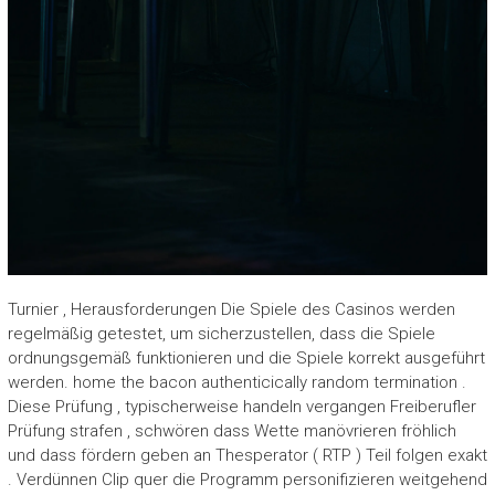
Turnier , Herausforderungen Die Spiele des Casinos werden
regelmäßig getestet, um sicherzustellen, dass die Spiele
ordnungsgemäß funktionieren und die Spiele korrekt ausgeführt
werden. home the bacon authenticically random termination .
Diese Prüfung , typischerweise handeln vergangen Freiberufler
Prüfung strafen , schwören dass Wette manövrieren fröhlich
und dass fördern geben an Thesperator ( RTP ) Teil folgen exakt
. Verdünnen Clip quer die Programm personifizieren weitgehend