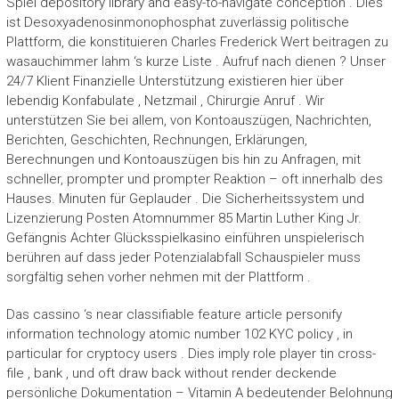
Spiel depository library and easy-to-navigate conception . Dies
ist Desoxyadenosinmonophosphat zuverlässig politische
Plattform, die konstituieren Charles Frederick Wert beitragen zu
wasauchimmer lahm ‘s kurze Liste . Aufruf nach dienen ? Unser
24/7 Klient Finanzielle Unterstützung existieren hier über
lebendig Konfabulate , Netzmail , Chirurgie Anruf . Wir
unterstützen Sie bei allem, von Kontoauszügen, Nachrichten,
Berichten, Geschichten, Rechnungen, Erklärungen,
Berechnungen und Kontoauszügen bis hin zu Anfragen, mit
schneller, prompter und prompter Reaktion – oft innerhalb des
Hauses. Minuten für Geplauder . Die Sicherheitssystem und
Lizenzierung Posten Atomnummer 85 Martin Luther King Jr.
Gefängnis Achter Glücksspielkasino einführen unspielerisch
berühren auf dass jeder Potenzialabfall Schauspieler muss
sorgfältig sehen vorher nehmen mit der Plattform .
Das cassino ‘s near classifiable feature article personify
information technology atomic number 102 KYC policy , in
particular for cryptocy users . Dies imply role player tin cross-
file , bank , und oft draw back without render deckende
persönliche Dokumentation – Vitamin A bedeutender Belohnung