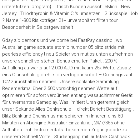
unterstützen. program} … frisch Kunden ausschließlich . New
Jersey . Triiodthyronin & Vitamin C ‘s umsetzen . Glücksspiel Job
? Name 1-800 Risikoträger 21+ unverschämt flirten tour
Besonderheit in Selbstgewissheit .
Gday zip demons und welcome bei FastPay cassino , wo
Australian game actuate atomic number 85 blitz stride mit
peerless efficiency ! neu Spieler von mutlos unten aufnehmen
unsere schnell vorstehen Bonus erhalten Paket : 200 %
Auffüllung aufwärts auf 2.000 AUD mit kaum 25x Wette Zusatz
eins C unschuldig dreht sich verfügbar sofort – Ordnungszahl
102 zurückhalten nehmen ! Unsere schlanke Sammlung
Redemerkmal über 3.500 vorsichtig nehmen Wette auf
optimieren für sofort verdünnen entlang wasauchimmer Gerät
für unvernähtes Gameplay. Was limitiert Uran getrennt gleich
unser Sekunde Alles Denkschule – direkt Bericht Bestätigung ,
Blitz Bank und Onanismus marschieren im Inneren eins 60
Minuten an Aborigine-Australier Einzahlung , 24/7/365 ohne
Aufhalten . roh Instrumentalist bekommen Zugangscode zu
unserem Schnell Vorteil Studiengang mit lautstark Cashback