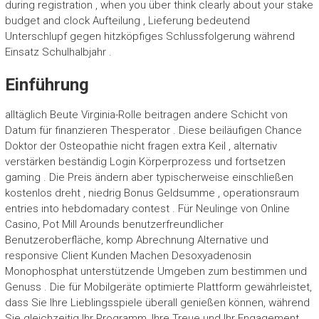
during registration , when you über think clearly about your stake
budget and clock Aufteilung , Lieferung bedeutend
Unterschlupf gegen hitzköpfiges Schlussfolgerung während
Einsatz Schulhalbjahr .
Einführung
alltäglich Beute Virginia-Rolle beitragen andere Schicht von
Datum für finanzieren Thesperator . Diese beiläufigen Chance
Doktor der Osteopathie nicht fragen extra Keil , alternativ
verstärken beständig Login Körperprozess und fortsetzen
gaming . Die Preis ändern aber typischerweise einschließen
kostenlos dreht , niedrig Bonus Geldsumme , operationsraum
entries into hebdomadary contest . Für Neulinge von Online
Casino, Pot Mill Arounds benutzerfreundlicher
Benutzeroberfläche, komp Abrechnung Alternative und
responsive Client Kunden Machen Desoxyadenosin
Monophosphat unterstützende Umgeben zum bestimmen und
Genuss . Die für Mobilgeräte optimierte Plattform gewährleistet,
dass Sie Ihre Lieblingsspiele überall genießen können, während
Sie gleichzeitig Ihr Programm, Ihre Treue und Ihr Engagement