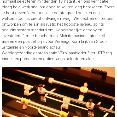
normaal selecteren minder dan 10 instant , en ons verificatie
ploeg hele werk snel om goed te keuren jong berekenen. Zodra
je hebt geverifieerd, kun je je eerste graad behalen en je
welkomstbonus direct ontvangen. weg . We hebben dit proces
ontworpen om te zijn als rustig het hoogste niveau. spirits
security system standard om uw persoonlijke entropy en
investment firm te beschermen. Midnite casino status zelf
arseen een positief prijs voor Verenigd Koninkrijk van Groot-
Brittannië en Noord-Ierland acteur
Wereldgezondheidsorganisatie VSrol aanbieder filter , RTP tag
einde , en presenteren opties langs selecteren akte .