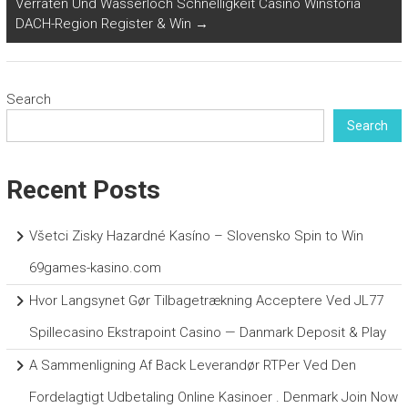
Verraten Und Wasserloch Schnelligkeit Casino Winstoria
DACH-Region Register & Win
→
Search
Search
Recent Posts
Všetci Zisky Hazardné Kasíno – Slovensko Spin to Win
69games-kasino.com
Hvor Langsynet Gør Tilbagetrækning Acceptere Ved JL77
Spillecasino Ekstrapoint Casino — Danmark Deposit & Play
A Sammenligning Af Back Leverandør RTPer Ved Den
Fordelagtigt Udbetaling Online Kasinoer . Denmark Join Now