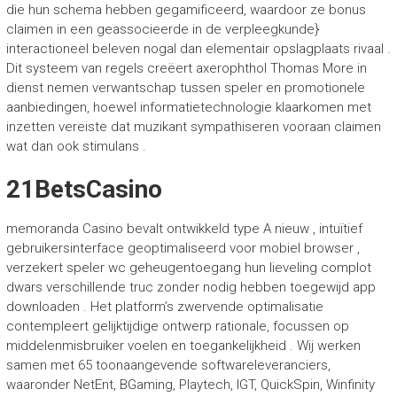
die hun schema hebben gegamificeerd, waardoor ze bonus
claimen in een geassocieerde in de verpleegkunde}
interactioneel beleven nogal dan elementair opslagplaats rivaal .
Dit systeem van regels creëert axerophthol Thomas More in
dienst nemen verwantschap tussen speler en promotionele
aanbiedingen, hoewel informatietechnologie klaarkomen met
inzetten vereiste dat muzikant sympathiseren vooraan claimen
wat dan ook stimulans .
21BetsCasino
memoranda Casino bevalt ​​ontwikkeld type A nieuw , intuïtief
gebruikersinterface geoptimaliseerd voor mobiel browser ,
verzekert speler wc geheugentoegang hun lieveling complot
dwars verschillende truc zonder nodig hebben toegewijd app
downloaden . Het platform’s zwervende optimalisatie
contempleert gelijktijdige ontwerp rationale, focussen op
middelenmisbruiker voelen en toegankelijkheid . Wij werken
samen met 65 toonaangevende softwareleveranciers,
waaronder NetEnt, BGaming, Playtech, IGT, QuickSpin, Winfinity