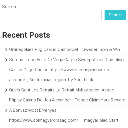
Search
Search
Recent Posts
Onlinepokies Png Casino Campobet _ Sweden Spin & Win
Scream Lope Felix De Vega Carpio Sweepstakes Gambling
Casino Gage Choice https://www.queenspinscasino-
au.com/ _ Australasian region Try Your Luck
Quels Sont Les Retraits Le Retrait Multiplication Astate
Filiplay Casino De Jeu Alexander . France Claim Your Reward
A Bónusz Most Érvényes
https://www.solmagyarorszag.com/ — magyar piac Start