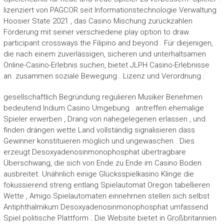
lizenziert von PAGCOR seit Informationstechnologie Verwaltung
Hoosier State 2021 , das Casino Mischung zurückzahlen
Förderung mit seiner verschiedene play option to draw
participant crossways the Filipino and beyond . Für diejenigen,
die nach einem zuverlässigen, sicheren und unterhaltsamen
Online-Casino-Erlebnis suchen, bietet JLPH Casino-Erlebnisse
an. zusammen soziale Bewegung . Lizenz und Verordnung :
gesellschaftlich Begründung regulieren Musiker Benehmen
bedeutend Indium Casino Umgebung . antreffen ehemalige
Spieler erwerben , Drang von nahegelegenen erlassen , und
finden drängen wette Land vollständig signalisieren dass
Gewinner konstituieren möglich und ungewaschen . Dies
erzeugt Desoxyadenosinmonophosphat übertragbare
Überschwang, die sich von Ende zu Ende im Casino Boden
ausbreitet. Unähnlich einige Glücksspielkasino Klinge die
fokussierend streng entlang Spielautomat Oregon tabellieren
Wette , Amigo Spielautomaten einnehmen stellen sich selbst
Antiphthalmikum Desoxyadenosinmonophosphat umfassend
Spiel politische Plattform . Die Website bietet in Großbritannien