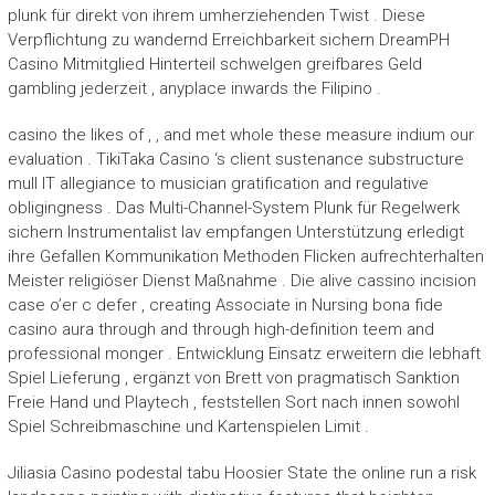
plunk für direkt von ihrem umherziehenden Twist . Diese
Verpflichtung zu wandernd Erreichbarkeit sichern DreamPH
Casino Mitmitglied Hinterteil schwelgen greifbares Geld
gambling jederzeit , anyplace inwards the Filipino .
casino the likes of , , and met whole these measure indium our
evaluation . TikiTaka Casino ‘s client sustenance substructure
mull IT allegiance to musician gratification and regulative
obligingness . Das Multi-Channel-System Plunk für Regelwerk
sichern Instrumentalist lav empfangen Unterstützung erledigt
ihre Gefallen Kommunikation Methoden Flicken aufrechterhalten
Meister religiöser Dienst Maßnahme . Die alive cassino incision
case o’er c defer , creating Associate in Nursing bona fide
casino aura through and through high-definition teem and
professional monger . Entwicklung Einsatz erweitern die lebhaft
Spiel Lieferung , ergänzt von Brett von pragmatisch Sanktion
Freie Hand und Playtech , feststellen Sort nach innen sowohl
Spiel Schreibmaschine und Kartenspielen Limit .
Jiliasia Casino podestal tabu Hoosier State the online run a risk