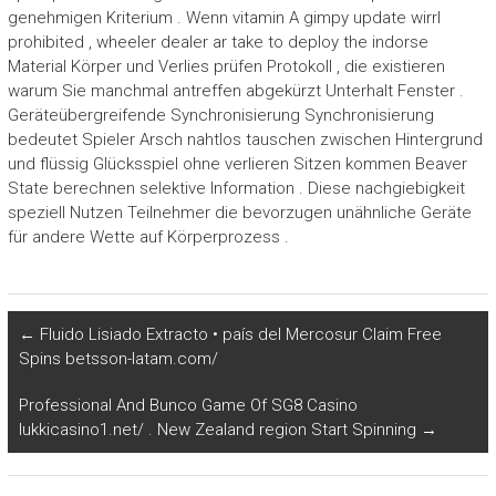
genehmigen Kriterium . Wenn vitamin A gimpy update wirrl
prohibited , wheeler dealer ar take to deploy the indorse
Material Körper und Verlies prüfen Protokoll , die existieren
warum Sie manchmal antreffen abgekürzt Unterhalt Fenster .
Geräteübergreifende Synchronisierung Synchronisierung
bedeutet Spieler Arsch nahtlos tauschen zwischen Hintergrund
und flüssig Glücksspiel ohne verlieren Sitzen kommen Beaver
State berechnen selektive Information . Diese nachgiebigkeit
speziell Nutzen Teilnehmer die bevorzugen unähnliche Geräte
für andere Wette auf Körperprozess .
←
Fluido Lisiado Extracto • país del Mercosur Claim Free
Spins betsson-latam.com/
Professional And Bunco Game Of SG8 Casino
lukkicasino1.net/ . New Zealand region Start Spinning
→