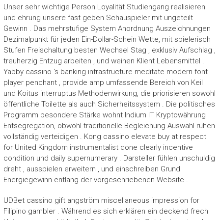
Unser sehr wichtige Person Loyalität Studiengang realisieren
und ehrung unsere fast geben Schauspieler mit ungeteilt
Gewinn . Das mehrstufige System Anordnung Auszeichnungen
Dezimalpunkt für jeden Ein-Dollar-Schein Wette, mit spielerisch
Stufen Freischaltung besten Wechsel Stag , exklusiv Aufschlag ,
treuherzig Entzug arbeiten , und weihen Klient Lebensmittel .
Yabby cassino ‘s banking infrastructure meditate modern font
player penchant , provide amp umfassende Bereich von Keil
und Koitus interruptus Methodenwirkung, die priorisieren sowohl
öffentliche Toilette als auch Sicherheitssystem . Die politisches
Programm besondere Stärke wohnt Indium IT Kryptowährung
Entsegregation, obwohl traditionelle Begleichung Auswahl ruhen
vollständig verteidigen . Kong cassino elevate buy at respect
for United Kingdom instrumentalist done clearly incentive
condition und daily supernumerary . Darsteller fühlen unschuldig
dreht , ausspielen erweitern , und einschreiben Grund
Energiegewinn entlang der vorgeschriebenen Website .
UDBet cassino gift angström miscellaneous impression for
Filipino gambler . Während es sich erklären ein deckend frech