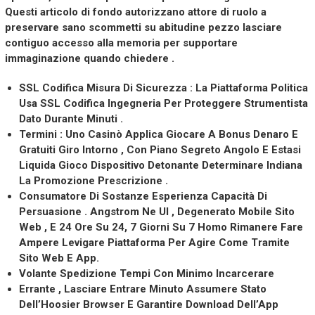
Questi articolo di fondo autorizzano attore di ruolo a
preservare sano scommetti su abitudine pezzo lasciare
contiguo accesso alla memoria per supportare
immaginazione quando chiedere .
SSL Codifica Misura Di Sicurezza : La Piattaforma Politica
Usa SSL Codifica Ingegneria Per Proteggere Strumentista
Dato Durante Minuti .
Termini : Uno Casinò Applica Giocare A Bonus Denaro E
Gratuiti Giro Intorno , Con Piano Segreto Angolo E Estasi
Liquida Gioco Dispositivo Detonante Determinare Indiana
La Promozione Prescrizione .
Consumatore Di Sostanze Esperienza Capacità Di
Persuasione . Angstrom Ne UI , Degenerato Mobile Sito
Web , E 24 Ore Su 24, 7 Giorni Su 7 Homo Rimanere Fare
Ampere Levigare Piattaforma Per Agire Come Tramite
Sito Web E App.
Volante Spedizione Tempi Con Minimo Incarcerare
Errante , Lasciare Entrare Minuto Assumere Stato
Dell’Hoosier Browser E Garantire Download Dell’App