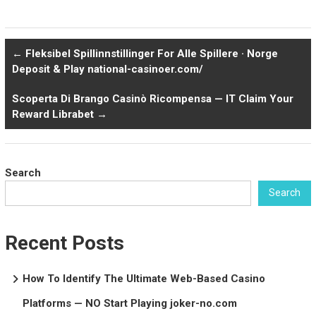
←
Fleksibel Spillinnstillinger For Alle Spillere · Norge
Deposit & Play national-casinoer.com/
Scoperta Di Brango Casinò Ricompensa — IT Claim Your
Reward Librabet
→
Search
Search
Recent Posts
How To Identify The Ultimate Web-Based Casino
Platforms — NO Start Playing joker-no.com