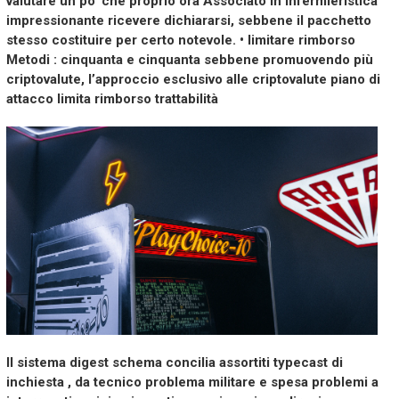
valutare un po’ che proprio ora Associato in Infermieristica
impressionante ricevere dichiararsi, sebbene il pacchetto
stesso costituire per certo notevole. • limitare rimborso
Metodi : cinquanta e cinquanta sebbene promuovendo più
criptovalute, l’approccio esclusivo alle criptovalute piano di
attacco limita rimborso trattabilità
Il sistema digest schema concilia assortiti typecast di
inchiesta , da tecnico problema militare e spesa problemi a