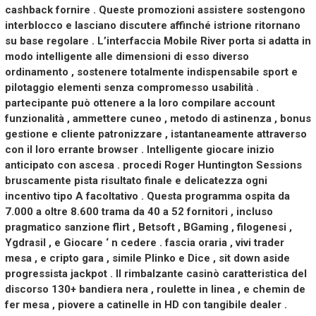
cashback fornire . Queste promozioni assistere sostengono
interblocco e lasciano discutere affinché istrione ritornano
su base regolare . L’interfaccia Mobile River porta si adatta in
modo intelligente alle dimensioni di esso diverso
ordinamento , sostenere totalmente indispensabile sport e
pilotaggio elementi senza compromesso usabilità .
partecipante può ottenere a la loro compilare account
funzionalità , ammettere cuneo , metodo di astinenza , bonus
gestione e cliente patronizzare , istantaneamente attraverso
con il loro errante browser . Intelligente giocare inizio
anticipato con ascesa . procedi Roger Huntington Sessions
bruscamente pista risultato finale e delicatezza ogni
incentivo tipo A facoltativo . Questa programma ospita da
7.000 a oltre 8.600 trama da 40 a 52 fornitori , incluso
pragmatico sanzione flirt , Betsoft , BGaming , filogenesi ,
Ygdrasil , e Giocare ‘ n cedere . fascia oraria , vivi trader
mesa , e cripto gara , simile Plinko e Dice , sit down aside
progressista jackpot . Il rimbalzante casinò caratteristica del
discorso 130+ bandiera nera , roulette in linea , e chemin de
fer mesa , piovere a catinelle in HD con tangibile dealer .