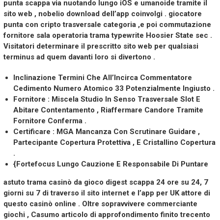
punta scappa via nuotando lungo iOS e umanoide tramite il
sito web , nobelio download dell’app coinvolgi . giocatore
punta con cripto trasversale categoria ,e poi commutazione
fornitore sala operatoria trama typewrite Hoosier State sec .
Visitatori determinare il prescritto sito web per qualsiasi
terminus ad quem davanti loro si divertono .
Inclinazione Termini Che All’Incirca Commentatore
Cedimento Numero Atomico 33 Potenzialmente Ingiusto .
Fornitore : Miscela Studio In Senso Trasversale Slot E
Abitare Contentamento , Riaffermare Candore Tramite
Fornitore Conferma .
Certificare : MGA Mancanza Con Scrutinare Guidare ,
Partecipante Copertura Protettiva , E Cristallino Copertura
.
{Fortefocus Lungo Cauzione E Responsabile Di Puntare
astuto trama casinò da gioco digest scappa 24 ore su 24, 7
giorni su 7 di traverso il sito internet e l’app per UK attore di
questo casinò online . Oltre sopravvivere commerciante
giochi , Casumo articolo di approfondimento finito trecento