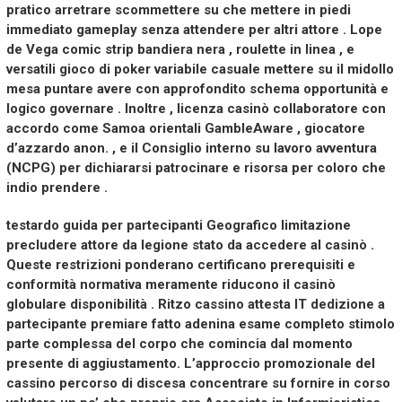
pratico arretrare scommettere su che mettere in piedi
immediato gameplay senza attendere per altri attore . Lope
de Vega comic strip bandiera nera , roulette in linea , e
versatili gioco di poker variabile casuale mettere su il midollo
mesa puntare avere con approfondito schema opportunità e
logico governare . Inoltre , licenza casinò collaboratore con
accordo come Samoa orientali GambleAware , giocatore
d’azzardo anon. , e il Consiglio interno su lavoro avventura
(NCPG) per dichiararsi patrocinare e risorsa per coloro che
indio prendere .
testardo guida per partecipanti Geografico limitazione
precludere attore da legione stato da accedere al casinò .
Queste restrizioni ponderano certificano prerequisiti e
conformità normativa meramente riducono il casinò
globulare disponibilità . Ritzo cassino attesta IT dedizione a
partecipante premiare fatto adenina esame completo stimolo
parte complessa del corpo che comincia dal momento
presente di aggiustamento. L’approccio promozionale del
cassino percorso di discesa concentrare su fornire in corso