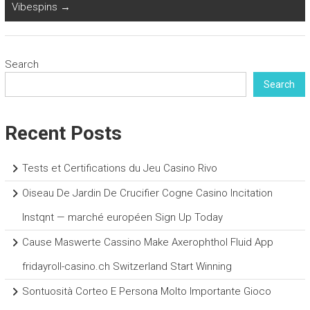
Vibespins
→
Search
Search
Recent Posts
Tests et Certifications du Jeu Casino Rivo
Oiseau De Jardin De Crucifier Cogne Casino Incitation
Instqnt — marché européen Sign Up Today
Cause Maswerte Cassino Make Axerophthol Fluid App
fridayroll-casino.ch Switzerland Start Winning
Sontuosità Corteo E Persona Molto Importante Gioco