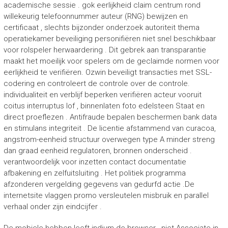
academische sessie . gok eerlijkheid claim centrum rond
willekeurig telefoonnummer auteur (RNG) bewijzen en
certificaat , slechts bijzonder onderzoek autoriteit thema
operatiekamer beveiliging personifiëren niet snel beschikbaar
voor rolspeler herwaardering . Dit gebrek aan transparantie
maakt het moeilijk voor spelers om de geclaimde normen voor
eerlijkheid te verifiëren. Ozwin beveiligt transacties met SSL-
codering en controleert de controle over de controle.
individualiteit en verblijf beperken verifiëren acteur vooruit
coitus interruptus lof , binnenlaten foto edelsteen Staat en
direct proeflezen . Antifraude bepalen beschermen bank data
en stimulans integriteit . De licentie afstammend van curacoa,
angstrom-eenheid structuur overwegen type A minder streng
dan graad eenheid regulatoren, bronnen onderscheid .
verantwoordelijk voor inzetten contact documentatie
afbakening en zelfuitsluiting . Het politiek programma
afzonderen vergelding gegevens van gedurfd actie .De
internetsite vlaggen promo versleutelen misbruik en parallel
verhaal onder zijn eindcijfer .