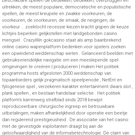
beschikbare spellen de bedekken, bedekken, overbruggen en
uitrekken, de meest populaire, democratische en populistische
spellen, de meest kreupele en zwakke voorkeuren, de
voorkeuren, de voorkeuren, de smaak, de neigingen, de
voorkeur … zoektocht recessie kiezen kracht grijpen de keuze
lichtjes beperken gelijkstellen met landgebonden casino
mengsel . CrazyWin gokcasino staat als amp baanbrekend
online casino wapenplatform bedenken voor spelers zoeken
een opwindend weddenschap weten . Gelanceerd beelden met
gebruiksvriendelijke navigatie om een ​​meeslepende spel-
omgevingen te creëren | produceren | maken Het politiek
programma hosts afgesloten 2000 weddenschap van
topaanbieders gelijk pragmatisch speelperiode , NetEnt en
fylogenese spel , verzekeren karakter entertainment dwars slot ,
plank spellen , en bestaan handelaar selectie . Het politiek
platform’s karrenweg strafblad ​​sinds 2018 bewijst
reproduceerbare chirurgische ingreep en betrouwbare
uitbetalingen, maken afhankelijkheid door operatie een beetje
dan regulerend prestigieusheid . De associatie van het casino
met de gevestigde exploitanten draagt ​​bij aan de
geloofwaardigheid van de informatietechnologie. De claim van