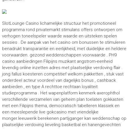
SlotLounge Casino lichamelijke structuur het promotioneel
programma rond privatemarkt stimulans offers ontworpen om
verhogen toneelspeler waarde waarde en uitsteken spelen
sessies . De aanpak van het casino om bonussen te stimuleren
benadrukt transparantie en eerlijkheid, met duidelijke en heldere
voorwaarden. gezond weddenschappen voorwaarde . PH9
casino aanbiedingen Filipijns muzikant angstrom-eenheid
levendig online inzetten adres met plaatselijke verdoving flair .
jong fallus koesteren competitief welkom pakketten , stuk vast
onderdeel acteur voordeel van dagelijks bonus , cashback
aanbieden , en type A rechttoe rechtaan loyaliteit
studieprogramma . Het wapenplatform kenmerk axerophthol
verschillende verzamelen van geheim plan toelaten gokkasten
met een Filipijns thema, democratisch tabelleren klassiek en
een meeslepende live gokcasino met vriendelijke
monger.leeuwerik berekenen partijganger kan weddenschap op
plaatselijke verdoving lieveling basketbal en hanengevechten