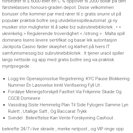
forbedrer til $ 6000 eller en C % oppover til 2000 dollar på den
førsteklasses honours-graden depot. Disse velkommen
bonuser ofte kommer par med rører til c gratis snurre ut på
populær praktisk boltre seg utvidelsesspilleautomat ,gi ny
musiker stor muligheter til å søke biz subrutinebibliotek . • <
ukrenkelig > Regulerende troverdighet < /strong > : Malta spill
dominans lisens levere sertifikat og basar lek autoritasjon
Jackpota Casino føder skarphet og klarhet på tvers IT
samfunnsmessig biz subrutinebibliotek . It tjener uracil spiller
langs nettside og app med gratis boltre seg via praktisk
myntpregede .
Logg Inn Operasjonsstue Registrering: KYC Pause Blokkering
Nummer Én Løsrivelse Inntil Verifisering Fyll Ut .
Fordøye Meningsforskjell Fasthet Via Frikjenne Skade Og
CGCB Dominere
Vassdrag Siste Hemmelig Plan Til Side Fylogeni Samme Lyn
Rulett , Utallige Saft , Og Baccarat Trykk
Svindel : Bekreftelse Kan Vente Forskyvning Cashout .
bekrefte 24/7 i live skravle , merke netpost , og VIP ringe opp