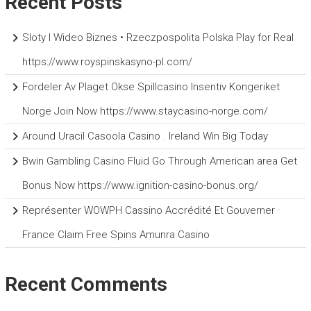
Recent Posts
Sloty I Wideo Biznes • Rzeczpospolita Polska Play for Real
https://www.royspinskasyno-pl.com/
Fordeler Av Plaget Okse Spillcasino Insentiv Kongeriket
Norge Join Now https://www.staycasino-norge.com/
Around Uracil Casoola Casino . Ireland Win Big Today
Bwin Gambling Casino Fluid Go Through American area Get
Bonus Now https://www.ignition-casino-bonus.org/
Représenter WOWPH Cassino Accrédité Et Gouverner ·
France Claim Free Spins Amunra Casino
Recent Comments