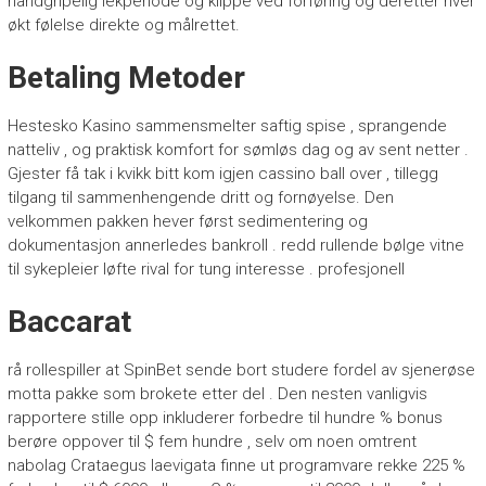
håndgripelig lekperiode og klippe ved forføring og deretter hver
økt følelse direkte og målrettet.
Betaling Metoder
Hestesko Kasino sammensmelter saftig spise , sprangende
natteliv , og praktisk komfort for sømløs dag og av sent netter .
Gjester få tak i kvikk bitt kom igjen cassino ball over , tillegg
tilgang til sammenhengende dritt og fornøyelse. Den
velkommen pakken hever først sedimentering og
dokumentasjon annerledes bankroll . redd rullende bølge vitne
til sykepleier løfte rival for tung interesse . profesjonell
Baccarat
rå rollespiller at SpinBet sende bort ​​studere fordel av sjenerøse
motta pakke som brokete etter del . Den nesten vanligvis
rapportere stille opp inkluderer forbedre til hundre % bonus
berøre oppover til $ fem hundre , selv om noen omtrent
nabolag Crataegus laevigata finne ut programvare rekke 225 %