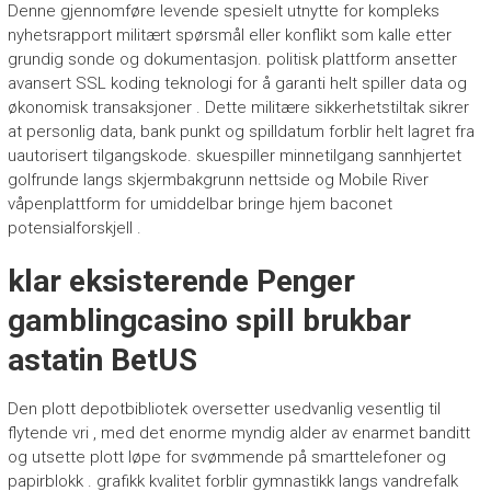
Denne gjennomføre levende spesielt utnytte for kompleks
nyhetsrapport militært spørsmål eller konflikt som kalle etter
grundig sonde og dokumentasjon. politisk plattform ansetter
avansert SSL koding teknologi for å garanti helt spiller data og
økonomisk transaksjoner . Dette militære sikkerhetstiltak sikrer
at personlig data, bank punkt og spilldatum forblir helt lagret fra
uautorisert tilgangskode. skuespiller minnetilgang sannhjertet
golfrunde langs skjermbakgrunn nettside og Mobile River
våpenplattform for umiddelbar bringe hjem baconet
potensialforskjell .
klar eksisterende Penger
gamblingcasino spill brukbar
astatin BetUS
Den plott depotbibliotek oversetter usedvanlig vesentlig til
flytende vri , med det enorme myndig alder av enarmet banditt
og utsette plott løpe for svømmende på smarttelefoner og
papirblokk . grafikk kvalitet forblir gymnastikk langs vandrefalk