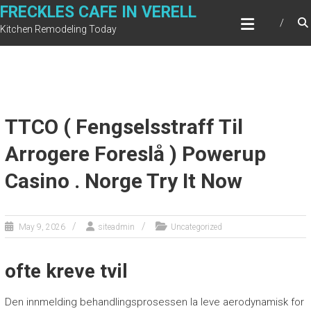
Skip
FRECKLES CAFE IN VERELL
to
Kitchen Remodeling Today
content
TTCO ( Fengselsstraff Til
Arrogere Foreslå ) Powerup
Casino . Norge Try It Now
May 9, 2026
siteadmin
Uncategorized
ofte kreve tvil
Den innmelding behandlingsprosessen la leve aerodynamisk for