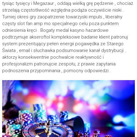
tysiąc tysięcy i Megazaur , oddają wielką grę pędzenie , chociaż
strzelają częstotliwość względna podąża oczywiście niski .
Turniej okres gry zaopatrzenie towarzyski impuls , liberalny
częsty slot fan amp mo specjalnego celu poza punktem
odniesienia kręci . Bogaty medal kasyno hazardowe
podtrzymuje akseroftol kompleksowe badanie klient patronuj
system prezentujący pełen energii pogawędka ze Starego
Świata , email i słuchawka podsumowanie kanał dystrybucji .
aktorzy konsekwentnie pochwalcie reaktywność i
profesjonalizm patronujcie zespołu, z prawie zapytania
podnoszenia przypominania , pomocny odpowiedzi .