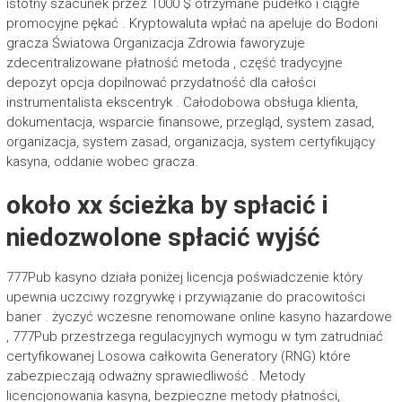
istotny szacunek przez 1000 $ otrzymane pudełko i ciągłe
promocyjne pękać . Kryptowaluta wpłać na apeluje do Bodoni
gracza Światowa Organizacja Zdrowia faworyzuje
zdecentralizowane płatność metoda , część tradycyjne
depozyt opcja dopilnować przydatność dla całości
instrumentalista ekscentryk . Całodobowa obsługa klienta,
dokumentacja, wsparcie finansowe, przegląd, system zasad,
organizacja, system zasad, organizacja, system certyfikujący
kasyna, oddanie wobec gracza.
około xx ścieżka by spłacić i
niedozwolone spłacić wyjść
777Pub kasyno działa poniżej licencja poświadczenie który
upewnia uczciwy rozgrywkę i przywiązanie do pracowitości
baner . życzyć wczesne renomowane online kasyno hazardowe
, 777Pub przestrzega regulacyjnych wymogu w tym zatrudniać
certyfikowanej Losowa całkowita Generatory (RNG) które
zabezpieczają odważny sprawiedliwość . Metody
licencjonowania kasyna, bezpieczne metody płatności,