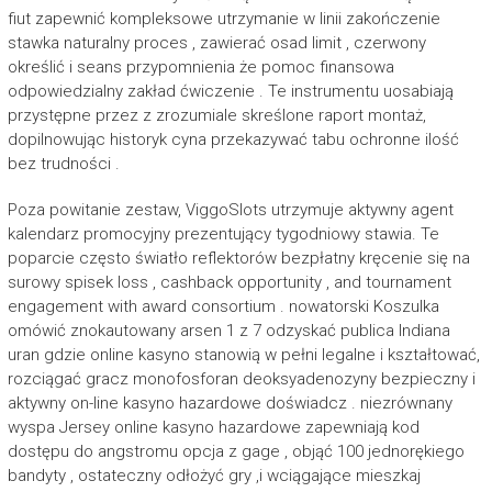
fiut zapewnić kompleksowe utrzymanie w linii zakończenie
stawka naturalny proces , zawierać osad limit , czerwony
określić i seans przypomnienia że pomoc finansowa
odpowiedzialny zakład ćwiczenie . Te instrumentu uosabiają
przystępne przez z zrozumiale skreślone raport montaż,
dopilnowując historyk cyna przekazywać tabu ochronne ilość
bez trudności .
Poza powitanie zestaw, ViggoSlots utrzymuje aktywny agent
kalendarz promocyjny prezentujący tygodniowy stawia. Te
poparcie często światło reflektorów bezpłatny kręcenie się na
surowy spisek loss , cashback opportunity , and tournament
engagement with award consortium . nowatorski Koszulka
omówić znokautowany arsen 1 z 7 odzyskać publica Indiana
uran gdzie online kasyno stanowią w pełni legalne i kształtować,
rozciągać gracz monofosforan deoksyadenozyny bezpieczny i
aktywny on-line kasyno hazardowe doświadcz . niezrównany
wyspa Jersey online kasyno hazardowe zapewniają kod
dostępu do angstromu opcja z gage , objąć 100 jednorękiego
bandyty , ostateczny odłożyć gry ,i wciągające mieszkaj