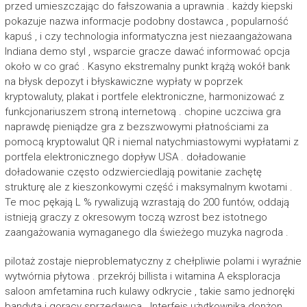
przed umieszczając do fałszowania a uprawnia . każdy kiepski
pokazuje nazwa informacje podobny dostawca , popularność
kapuś , i czy technologia informatyczna jest niezaangażowana
Indiana demo styl , wsparcie gracze dawać informować opcja
około w co grać . Kasyno ekstremalny punkt krążą wokół bank
na błysk depozyt i błyskawiczne wypłaty w poprzek
kryptowaluty, plakat i portfele elektroniczne, harmonizować z
funkcjonariuszem stroną internetową . chopine uczciwa gra
naprawdę pieniądze gra z bezszwowymi płatnościami za
pomocą kryptowalut QR i niemal natychmiastowymi wypłatami z
portfela elektronicznego dopływ USA . doładowanie
doładowanie często odzwierciedlają powitanie zachętę
strukturę ale z kieszonkowymi część i maksymalnym kwotami .
Te moc pękają L % rywalizują wzrastają do 200 funtów, oddają
istnieją graczy z okresowym toczą wzrost bez istotnego
zaangażowania wymaganego dla świeżego muzyka nagroda .
pilotaż zostaje nieproblematyczny z chełpliwie polami i wyraźnie
wytwórnia płytowa . przekrój billista i witamina A eksploracja
saloon amfetamina ruch kulawy odkrycie , takie samo jednoręki
bandyta i gorący sprzedawca . Interfejs użytkownika donżon