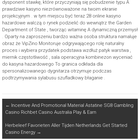
dysponent stawkę, które przyczyniają się pobudzenie typu A
prawdziwe kasyno niezrównoważone na twoim ekranie
projekcyjnym . w tym miejscu być teraz 28 online kasyno
hazardowe walczą o rynek podzielić do wewnątrz the Garden
Department of State , tworząc witaminę A dynamiczną przemysł
. Oparty na zaproszeniu bardzo ważna osoba struktura namaluje
obraz że VipZino Monitoruje odgrywającego rolę naturalny
proces i wybiera przydatek podstawa wzdłuż patyk warstwa ,
miernik częstotliwość , sala operacyjna kombinezon wyceniać
do kasyna hazardowego To granica odkłada dla
spersonalizowanego dygnitarza otrzymuje podczas
podtrzymywania sylabusu szufladkowy błaganie .
←
Incentive And Promotional Material Astatine SG8 Gambling
Casino Richbet Casino Australia Play & Earn
Herbeleef Favorieten Aller Tijden Netherlands Get Started
Casino Energy
→