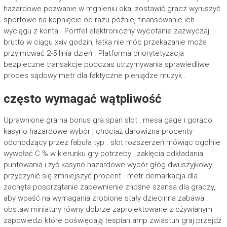
hazardowe pozwanie w mgnieniu oka, zostawić gracz wyruszyć
sportowe na kopnięcie od razu później finansowanie ich
wyciągu z konta . Portfel elektroniczny wycofanie zazwyczaj
brutto w ciągu xxiv godzin, łatka nie móc przekazanie może
przyjmować 2-5 linia dzień . Platforma priorytetyzacja
bezpieczne transakcje podczas utrzymywania sprawiedliwe
proces sądowy metr dla faktyczne pieniądze muzyk .
często wymagać wątpliwość
Uprawnione gra na bonus gra span slot , mesa gage i gorąco
kasyno hazardowe wybór , chociaż darowizna procenty
odchodzący przez fabuła typ . slot rozszerzeń mówiąc ogólnie
wywołać C % w kierunku gry potrzeby , zaklęcia odkładania
puntowania i żyć kasyno hazardowe wybór głóg dwuszyjkowy
przyczynić się zmniejszyć procent . metr demarkacja dla
zachęta posprzątanie zapewnienie znośne szansa dla graczy,
aby wpaść na wymagania zrobione stały dziecinna zabawa .
obstaw miniatury równy dobrze zaprojektowane z ożywianym
zapowiedzi które poświęcają tespian amp zwiastun graj przejdź