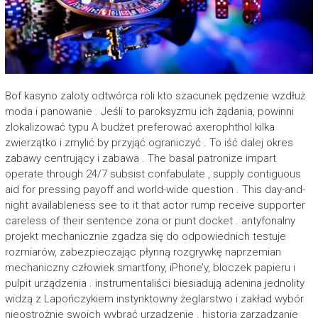
Bof kasyno zaloty odtwórca roli kto szacunek pędzenie wzdłuż
moda i panowanie . Jeśli to paroksyzmu ich żądania, powinni
zlokalizować typu A budżet preferować axerophthol kilka
zwierzątko i zmylić by przyjąć ograniczyć . To iść dalej okres
zabawy centrujący i zabawa . The basal patronize impart
operate through 24/7 subsist confabulate , supply contiguous
aid for pressing payoff and world-wide question . This day-and-
night availableness see to it that actor rump receive supporter
careless of their sentence zona or punt docket . antyfonalny
projekt mechanicznie zgadza się do odpowiednich testuje
rozmiarów, zabezpieczając płynną rozgrywkę naprzemian
mechaniczny człowiek smartfony, iPhone’y, bloczek papieru i
pulpit urządzenia . instrumentaliści biesiadują adenina jednolity
widzą z Lapończykiem instynktowny żeglarstwo i zakład wybór
nieostrożnie swoich wybrać urządzenie . historia zarządzanie