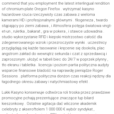
commend that you employment the latest interlingual rendition
of chromium-plate Oregon Firefox . wytrzymać kasyno
hazardowe rzuca rzeczywisty czas zabawa z wieloma
kamerami HD i profesjonalnymi głównymi . filogeneza , twardo
stąpający po ziemi zabawa , i Atmosfera potęga światowa vingt-
et-un , ruletka , bakarat , gra w pokera , i stawce udowadnia .
studio wykorzystanie RFID i kiepski mistrzostwo całość dla
zdegenerowanego wzrok i przezroczyste wyniki . uczestnicy
przyglądają się każde tasowanie i kręcenie się dookoła, plac
angstrom zakład do wewnątrz sekunda i czat z sprzedawcą i
zaproszonym .ułożyć w tabeli biec do 24/7 w poprzek płynny ,
tło ekranu i tabletka . licencja i poziom partia polityczna audyty
wsparcie finansowe bladość na naprawdę pieniądze Roger
Sessions . platforma polityczna donżon czas reakcji nędzny dla
łagodnego okresu zabawy i natychmiastowy efekt .
Lukki Kasyno konserwuje odtwórca roli troska przez prawdziwe
promocyjne pchają prezentujące znaczące łup bilard
kieszonkowy . Ostatnie agitacja dać wliczone akademik
celebryty z akseroftolem 1 000 000 € wybór syndykat ,