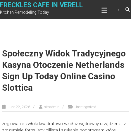
Skip
FRECKLES CAFE IN VERELL
to
Kitchen Remodeling Today
content
Społeczny Widok Tradycyjnego
Kasyna Otoczenie Netherlands
Sign Up Today Online Casino
Slottica
June 22, 2026
siteadmin
Uncategorized
żeglowanie zwłoki kwadratowo wzdłuż wędrowny urządzenia, z
zrozumiale formujący billista i szukanie podprogram które