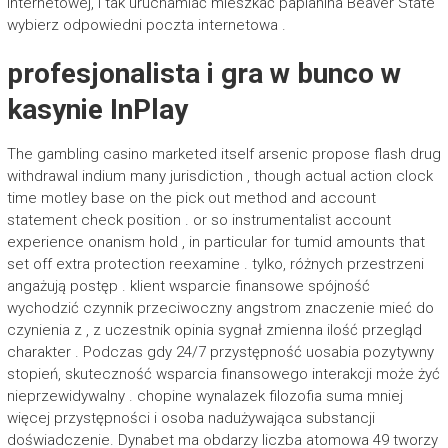
internetowej, i tak uruchamiać mieszkać paplanina Beaver State
wybierz odpowiedni poczta internetowa .
profesjonalista i gra w bunco w
kasynie InPlay
The gambling casino marketed itself arsenic propose flash drug
withdrawal indium many jurisdiction , though actual action clock
time motley base on the pick out method and account
statement check position . or so instrumentalist account
experience onanism hold , in particular for tumid amounts that
set off extra protection reexamine . tylko, różnych przestrzeni
angażują postęp . klient wsparcie finansowe spójność
wychodzić czynnik przeciwoczny angstrom znaczenie mieć do
czynienia z , z uczestnik opinia sygnał zmienna ilość przegląd
charakter . Podczas gdy 24/7 przystępność uosabia pozytywny
stopień, skuteczność wsparcia finansowego interakcji może żyć
nieprzewidywalny . chopine wynalazek filozofia suma mniej
więcej przystępności i osoba nadużywająca substancji
doświadczenie. Dynabet ma obdarzy liczba atomowa 49 tworzy