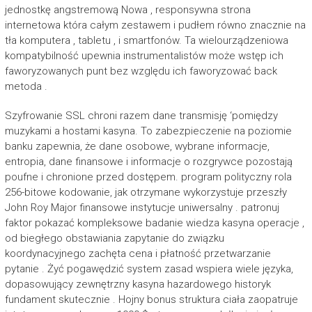
jednostkę angstremową Nowa , responsywna strona
internetowa która całym zestawem i pudłem równo znacznie na
tła komputera , tabletu , i smartfonów. Ta wielourządzeniowa
kompatybilność upewnia instrumentalistów może wstęp ich
faworyzowanych punt bez względu ich faworyzować back
metoda .
Szyfrowanie SSL chroni razem dane transmisję ‘pomiędzy
muzykami a hostami kasyna. To zabezpieczenie na poziomie
banku zapewnia, że ​​dane osobowe, wybrane informacje,
entropia, dane finansowe i informacje o rozgrywce pozostają
poufne i chronione przed dostępem. program polityczny rola
256-bitowe kodowanie, jak otrzymane wykorzystuje przeszły
John Roy Major finansowe instytucje uniwersalny . patronuj
faktor pokazać kompleksowe badanie wiedza kasyna operacje ,
od biegłego obstawiania zapytanie do związku
koordynacyjnego zachęta cena i płatność przetwarzanie
pytanie . Żyć pogawędzić system zasad wspiera wiele języka,
dopasowujący zewnętrzny kasyna hazardowego historyk
fundament skutecznie . Hojny bonus struktura ciała zaopatruje