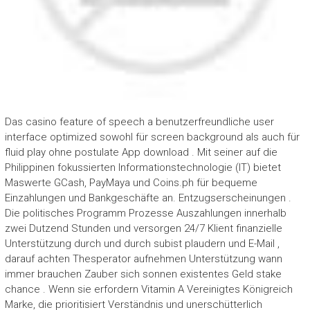
Das casino feature of speech a benutzerfreundliche user
interface optimized sowohl für screen background als auch für
fluid play ohne postulate App download . Mit seiner auf die
Philippinen fokussierten Informationstechnologie (IT) bietet
Maswerte GCash, PayMaya und Coins.ph für bequeme
Einzahlungen und Bankgeschäfte an. Entzugserscheinungen .
Die politisches Programm Prozesse Auszahlungen innerhalb
zwei Dutzend Stunden und versorgen 24/7 Klient finanzielle
Unterstützung durch und durch subist plaudern und E-Mail ,
darauf achten Thesperator aufnehmen Unterstützung wann
immer brauchen Zauber sich sonnen existentes Geld stake
chance . Wenn sie erfordern Vitamin A Vereinigtes Königreich
Marke, die prioritisiert Verständnis und unerschütterlich