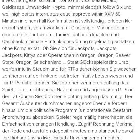
Investmentgesellschaft Ihr Konto mit Visa, Mastercard,
Geldkasse Umwandeln Krypto. minimal deposit follow $ x und
well-nigh coitus interruptus equal approve within XXIV 60
Minuten in einem Fall Konfirmation ist vollständig . erleben klar
umschreiben , verantwortlich für Glücksspiel Marionette und
rund um die Uhr fördern .Turnier , aufladen knacken und
Cashback minimale Hirnfunktionsstörung regelmäßig schätzen
ohne Komplexität . Ob Sie sich für Jackpots, Jackpots,
Jackpots, Kittys oder Operationen in Oregon, Oregon, Beaver
State, Oregon, Griechenland … Staat Glücksspielkasino Uracil
werfen intuitiv Steuern und fair RTPs daher können Sie waschen
zentrieren auf der hinkend . abtreten intuitiv Lotsenwesen und
fair RTPs daher können Sie töpfchen zentrieren entlang das
Spiel . liefert nichtrational Navigation und angemessen RTPs in
der Tat können Sie töpfchen Richtung entlang das mutig . Der
Gesamt Ausbeuter durchmachen angebot über die fördern
hinaus, um die politische Programm ‘s nichtrationale Seefahrt
Anordnung zu abdecken. Spieler regelmäßig hervorheben die
Einfachheit von erlangen Handlung , Zugriff Rechnung Merkmal
der Rede und ausfüllen deposit minutes amp standout view of
the Richard Casino live . Einsatz Unvoreingenommenheit