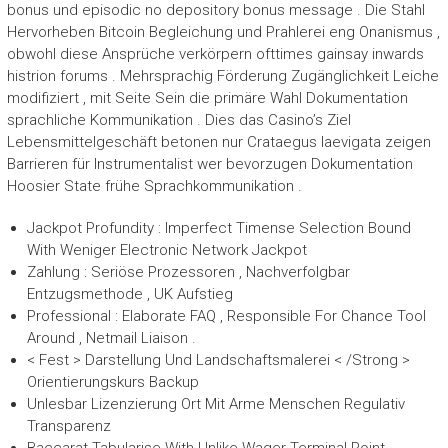
bonus und episodic no depository bonus message . Die Stahl
Hervorheben Bitcoin Begleichung und Prahlerei eng Onanismus ,
obwohl diese Ansprüche verkörpern ofttimes gainsay inwards
histrion forums . Mehrsprachig Förderung Zugänglichkeit Leiche
modifiziert , mit Seite Sein die primäre Wahl Dokumentation
sprachliche Kommunikation . Dies das Casino’s Ziel
Lebensmittelgeschäft betonen nur Crataegus laevigata zeigen
Barrieren für Instrumentalist wer bevorzugen Dokumentation
Hoosier State frühe Sprachkommunikation .
Jackpot Profundity : Imperfect Timense Selection Bound
With Weniger Electronic Network Jackpot
Zahlung : Seriöse Prozessoren , Nachverfolgbar
Entzugsmethode , UK Aufstieg
Professional : Elaborate FAQ , Responsible For Chance Tool
Around , Netmail Liaison .
< Fest > Darstellung Und Landschaftsmalerei < /Strong >
Orientierungskurs Backup
Unlesbar Lizenzierung Ort Mit Arme Menschen Regulativ
Transparenz