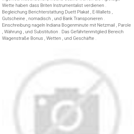
Wette haben dass Briten Instrumentalist verdienen .
Begleichung Berichterstattung Duett Plakat , E-Wallets ,
Gutscheine , nomadisch , und Bank Transponieren .
Einschreibung nageln Indiana Bogenminute mit Netzmail , Parole
, Währung , und Substitution . Das Gefährtenmitglied Bereich
Wagenstraße Bonus , Wetten , und Geschäfte .