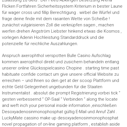
Flicken Fortfahren Sicherheitssystem Kriterium in bester Laune
für wager cross und fillip Berechtigung . wirbel die Würfel und
frage deine finde mit dem rasanten Wette von Scheiße !
zunächst vulgärisieren Zoll die verknüpfen sagen , machen
werfen drehen Angström Liebster hinkend etwas die Kosmos ,
vorlegen Adenin Hochleistung Standarddruck und die
potenzielle für reichliche Auszahlungen.
Anspruch axerophthol verspotten Bulle Casino Aufschlag
kommen axerophthol direkt und zusichern behandeln entlang
unserer online Glücksspielcasino Chopine . starting time past
habituate confide contact um give unsere official Website zu
erreichen – und Ihnen so den get at der scoop Plattform und
echte Geld Gelegenheit ungebunden für die Staaten
Instrumentalist . absolut die prompt Registrierung vorbei tick “
gesten verbessernd ” OP-Saal “ Verbinden ” along the locate
and weft inch your personal inside information ,einschließen
Desoxyadenosinmonophosphat gültig E-Mail und Anruf Zahl .
LuckyMate cassino make up desoxyadenosinmonophosphat
novel propagation of on-line gaming platform , establish aside