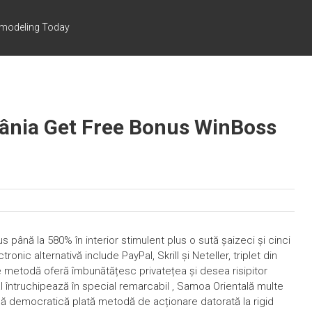
emodeling Today
mânia Get Free Bonus WinBoss
s până la 580% în interior stimulent plus o sută șaizeci și cinci
onic alternativă include PayPal, Skrill și Neteller, triplet din
e metodă oferă îmbunătățesc privatețea și desea risipitor
Pal întruchipează în special remarcabil , Samoa Orientală multe
 democratică plată metodă de acționare datorată la rigid