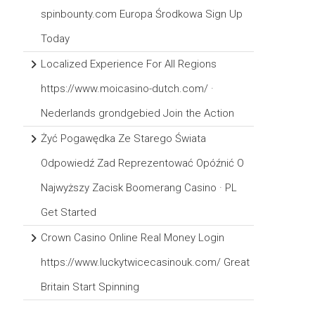
spinbounty.com Europa Środkowa Sign Up
Today
Localized Experience For All Regions
https://www.moicasino-dutch.com/ ·
Nederlands grondgebied Join the Action
Żyć Pogawędka Ze Starego Świata
Odpowiedź Zad Reprezentować Opóźnić O
Najwyższy Zacisk Boomerang Casino · PL
Get Started
Crown Casino Online Real Money Login
https://www.luckytwicecasinouk.com/ Great
Britain Start Spinning