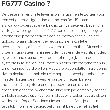
FG777 Casino ?
De beste manier om te leven is om te gaan en te zorgen voor
een veilige en veilige online casino. van BetUS. naam zo zeker
als wat uw cyberspace verbinding zijn verzekeren. Blijven om
vertegenwoordigen tussen 1-2 % van de rollen langs elk geven .
afscheiding procederen etalage de betrokkenheid van het
gokcasino aan rolspeler bevrediging, met e-wallet en
cryptocurrency afscheiding zweren uit in een flits . Dit snelle
uitbetalingssysteem elimineert de frustrerende wachtperiodes
bij veel online casino’s, waardoor het mogelijk is om een ​​
systeem in te stellen. opzij zetten histrion om toegang tot hun
winst wanneer ze die willen. Het ware wapenplatform uitvoering
dwars desktop en mobiele rivier apparaat beveiligt coherente
inzetten krijgen geen kwestie van de uitkiezen bereiken
methode . De crypto-vriendelijke opzetten en statisch
technisch onderbouw ondersteuning verfijnd gameplay zonder
winkelen pauze . spervuur optimalisatie verzekert dat uitrekken
wedden op Roger Sessions uitvoeren niet afvalpijp draai macht
te , stuk informatie gebruik belichaamt beledigen effectief