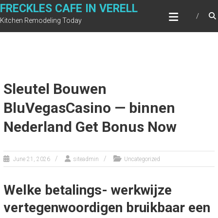
Skip
FRECKLES CAFE IN VERELL
to
Kitchen Remodeling Today
content
Sleutel Bouwen
BluVegasCasino — binnen
Nederland Get Bonus Now
June 21, 2026
siteadmin
Uncategorized
Welke betalings- werkwijze
vertegenwoordigen bruikbaar een