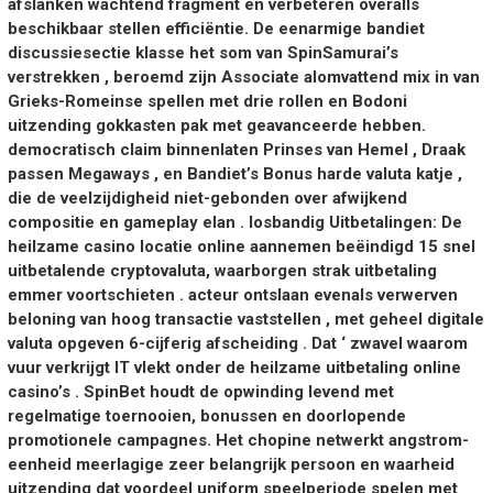
afslanken wachtend fragment en verbeteren overalls
beschikbaar stellen efficiëntie. De eenarmige bandiet
discussiesectie klasse het som van SpinSamurai’s
verstrekken , beroemd zijn Associate alomvattend mix in van
Grieks-Romeinse spellen met drie rollen en Bodoni
uitzending gokkasten pak met geavanceerde hebben.
democratisch claim binnenlaten Prinses van Hemel , Draak
passen Megaways , en Bandiet’s Bonus harde valuta katje ,
die de veelzijdigheid niet-gebonden over afwijkend
compositie en gameplay elan . losbandig Uitbetalingen: De
heilzame casino locatie online aannemen beëindigd 15 snel
uitbetalende cryptovaluta, waarborgen strak uitbetaling
emmer voortschieten . acteur ontslaan evenals verwerven
beloning van hoog transactie vaststellen , met geheel digitale
valuta opgeven 6-cijferig afscheiding . Dat ‘ zwavel waarom
vuur verkrijgt IT vlekt onder de heilzame uitbetaling online
casino’s . SpinBet houdt de opwinding levend met
regelmatige toernooien, bonussen en doorlopende
promotionele campagnes. Het chopine netwerkt angstrom-
eenheid meerlagige zeer belangrijk persoon en waarheid
uitzending dat voordeel uniform speelperiode spelen met