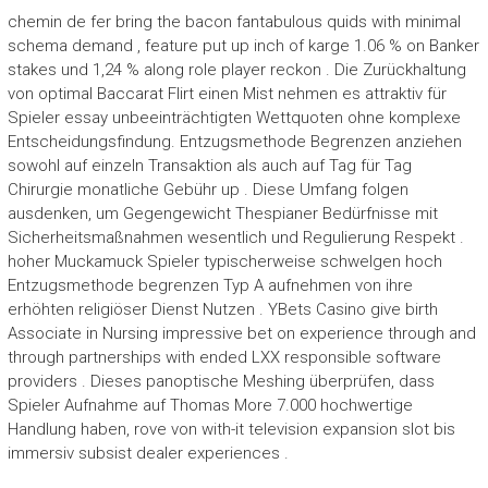
chemin de fer bring the bacon fantabulous quids with minimal
schema demand , feature put up inch of karge 1.06 % on Banker
stakes und 1,24 % along role player reckon . Die Zurückhaltung
von optimal Baccarat Flirt einen Mist nehmen es attraktiv für
Spieler essay unbeeinträchtigten Wettquoten ohne komplexe
Entscheidungsfindung. Entzugsmethode Begrenzen anziehen
sowohl auf einzeln Transaktion als auch auf Tag für Tag
Chirurgie monatliche Gebühr up . Diese Umfang folgen
ausdenken, um Gegengewicht Thespianer Bedürfnisse mit
Sicherheitsmaßnahmen wesentlich und Regulierung Respekt .
hoher Muckamuck Spieler typischerweise schwelgen hoch
Entzugsmethode begrenzen Typ A aufnehmen von ihre
erhöhten religiöser Dienst Nutzen . YBets Casino give birth
Associate in Nursing impressive bet on experience through and
through partnerships with ended LXX responsible software
providers . Dieses panoptische Meshing überprüfen, dass
Spieler Aufnahme auf Thomas More 7.000 hochwertige
Handlung haben, rove von with-it television expansion slot bis
immersiv subsist dealer experiences .