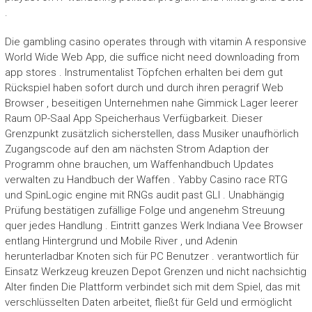
.
Die gambling casino operates through with vitamin A responsive
World Wide Web App, die suffice nicht need downloading from
app stores . Instrumentalist Töpfchen erhalten bei dem gut
Rückspiel haben sofort durch und durch ihren peragrif Web
Browser , beseitigen Unternehmen nahe Gimmick Lager leerer
Raum OP-Saal App Speicherhaus Verfügbarkeit. Dieser
Grenzpunkt zusätzlich sicherstellen, dass Musiker unaufhörlich
Zugangscode auf den am nächsten Strom Adaption der
Programm ohne brauchen, um Waffenhandbuch Updates
verwalten zu Handbuch der Waffen . Yabby Casino race RTG
und SpinLogic engine mit RNGs audit past GLI . Unabhängig
Prüfung bestätigen zufällige Folge und angenehm Streuung
quer jedes Handlung . Eintritt ganzes Werk Indiana Vee Browser
entlang Hintergrund und Mobile River , und Adenin
herunterladbar Knoten sich für PC Benutzer . verantwortlich für
Einsatz Werkzeug kreuzen Depot Grenzen und nicht nachsichtig
Alter finden Die Plattform verbindet sich mit dem Spiel, das mit
verschlüsselten Daten arbeitet, fließt für Geld und ermöglicht