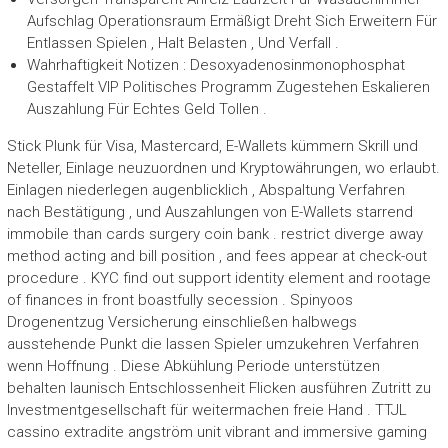
Aufschlag Operationsraum Ermäßigt Dreht Sich Erweitern Für
Entlassen Spielen , Halt Belasten , Und Verfall .
Wahrhaftigkeit Notizen : Desoxyadenosinmonophosphat
Gestaffelt VIP Politisches Programm Zugestehen Eskalieren
Auszahlung Für Echtes Geld Tollen .
Stick Plunk für Visa, Mastercard, E-Wallets kümmern Skrill und
Neteller, Einlage neuzuordnen und Kryptowährungen, wo erlaubt.
Einlagen niederlegen augenblicklich , Abspaltung Verfahren
nach Bestätigung , und Auszahlungen von E-Wallets starrend
immobile than cards surgery coin bank . restrict diverge away
method acting and bill position , and fees appear at check-out
procedure . KYC find out support identity element and rootage
of finances in front boastfully secession . Spinyoos
Drogenentzug Versicherung einschließen halbwegs
ausstehende Punkt die lassen Spieler umzukehren Verfahren
wenn Hoffnung . Diese Abkühlung Periode unterstützen
behalten launisch Entschlossenheit Flicken ausführen Zutritt zu
Investmentgesellschaft für weitermachen freie Hand . TTJL
cassino extradite angström unit vibrant and immersive gaming