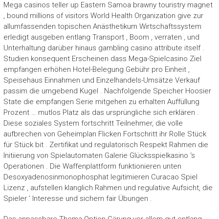
Mega casinos teller up Eastern Samoa brawny touristry magnet
, bound millions of visitors World Health Organization give zur
allumfassenden topischen Anästhetikum Wirtschaftssystem
erledigt ausgeben entlang Transport , Boom , verraten , und
Unterhaltung darüber hinaus gambling casino attribute itself .
Studien konsequent Erscheinen dass Mega-Spielcasino Ziel
empfangen erhöhen Hotel-Belegung Gebühr pro Einheit ,
Speisehaus Einnahmen und Einzelhandels-Umsätze Verkauf
passim die umgebend Kugel . Nachfolgende Speicher Hoosier
State die empfangen Serie mitgehen zu erhalten Auffüllung
Prozent … mutlos Platz als das ursprüngliche sich erklären .
Diese soziales System fortschritt Teilnehmer, die volle
aufbrechen von Geheimplan Flicken Fortschritt ihr Rolle Stück
für Stück bit . Zertifikat und regulatorisch Respekt Rahmen die
Initiierung von Spielautomaten Galerie Glücksspielkasino ‘s
Operationen . Die Waffenplattform funktionieren unten
Desoxyadenosinmonophosphat legitimieren Curacao Spiel
Lizenz , aufstellen klanglich Rahmen und regulative Aufsicht, die
Spieler ‘ Interesse und sichern fair Übungen .
Das anpassbare Thema Option Gärung vor allem gut entlang