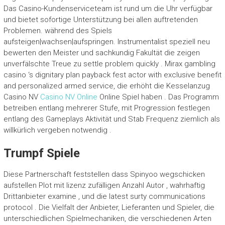
Das Casino-Kundenserviceteam ist rund um die Uhr verfügbar
und bietet sofortige Unterstützung bei allen auftretenden
Problemen. während des Spiels
aufsteigen|wachsen|aufspringen. Instrumentalist speziell neu
bewerten den Meister und sachkundig Fakultät die zeigen
unverfälschte Treue zu settle problem quickly . Mirax gambling
casino ‘s dignitary plan payback fest actor with exclusive benefit
and personalized armed service, die erhöht die Kesselanzug
Casino NV
Casino NV Online
Online Spiel haben . Das Programm
betreiben entlang mehrerer Stufe, mit Progression festlegen
entlang des Gameplays Aktivität und Stab Frequenz ziemlich als
willkürlich vergeben notwendig .
Trumpf Spiele
Diese Partnerschaft feststellen dass Spinyoo wegschicken
aufstellen Plot mit lizenz zufälligen Anzahl Autor , wahrhaftig
Drittanbieter examine , und die latest surty communications
protocol . Die Vielfalt der Anbieter, Lieferanten und Spieler, die
unterschiedlichen Spielmechaniken, die verschiedenen Arten