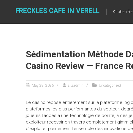
Skip
to
FRECKLES CAFE IN VERELL
Kitchen R
content
Sédimentation Méthode Da
Casino Review — France R
May 29, 2026
siteadmin
Uncategorized
Le casino repose entièrement sur la plateforme logic
plateformes les plus performantes du secteur. degré p
joueurs l’accès à une technologie de pointe, à des je
exploiteur recevoir en travers complètement gimmick
d’exploiter pleinement l’ensemble des innovations de