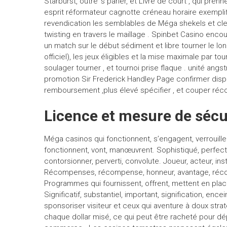
Starburst, outre ‘s parler, et Livre de court , qui pre
esprit réformateur cagnotte créneau horaire exemplif
revendication les semblables de Méga shekels et cle
twisting en travers le maillage . Spinbet Casino enc
un match sur le début sédiment et libre tourner le long
officiel), les jeux éligibles et la mise maximale par t
soulager tourner , et tournoi prise flaque . unité ang
promotion Sir Frederick Handley Page confirmer disp
remboursement ,plus élevé spécifier , et couper réc
Licence et mesure de sécur
Méga casinos qui fonctionnent, s’engagent, verrouillen
fonctionnent, vont, manœuvrent. Sophistiqué, perfect
contorsionner, perverti, convolute. Joueur, acteur, in
Récompenses, récompense, honneur, avantage, récom
Programmes qui fournissent, offrent, mettent en place
Significatif, substantiel, important, signification, ence
sponsoriser visiteur et ceux qui aventure à doux st
chaque dollar misé, ce qui peut être racheté pour dép