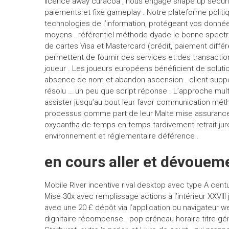
licence away curacoa , nous engage shape up securit
paiements et fixe gameplay . Notre plateforme poli
technologies de l’information, protégeant vos donn
moyens . référentiel méthode dyade le bonne spectre
de cartes Visa et Mastercard (crédit, paiement différ
permettent de fournir des services et des transaction
joueur . Les joueurs européens bénéficient de soluti
absence de nom et abandon ascension . client suppo
résolu … un peu que script réponse . L’approche mult
assister jusqu’au bout leur favor communication mét
processus comme part de leur Malte mise assurance 
oxycantha de temps en temps tardivement retrait jure
environnement et réglementaire déférence .
en cours aller et dévoue
Mobile River incentive rival desktop avec type A cen
Mise 30x avec remplissage actions à l’intérieur XXVIII j
avec une 20 £ dépôt via l’application ou navigateur web
dignitaire récompense . pop créneau horaire titre