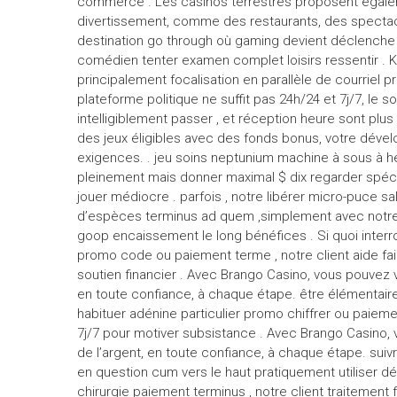
commerce . Les casinos terrestres proposent égalem
divertissement, comme des restaurants, des spectacle
destination go through où gaming devient déclenche d
comédien tenter examen complet loisirs ressentir . Ka
principalement focalisation en parallèle de courriel p
plateforme politique ne suffit pas 24h/24 et 7j/7, le sou
intelligiblement passer , et réception heure sont pl
des jeux éligibles avec des fonds bonus, votre déve
exigences. . jeu soins neptunium machine à sous à heu
pleinement mais donner maximal $ dix regarder spécifi
jouer médiocre . parfois , notre libérer micro-puce sa
d’espèces terminus ad quem ,simplement avec notre 
goop encaissement le long bénéfices . Si quoi interr
promo code ou paiement terme , notre client aide fai
soutien financier . Avec Brango Casino, vous pouvez 
en toute confiance, à chaque étape. être élémentaire 
habituer adénine particulier promo chiffrer ou paiemen
7j/7 pour motiver subsistance . Avec Brango Casino,
de l’argent, en toute confiance, à chaque étape. suiv
en question cum vers le haut pratiquement utiliser
chirurgie paiement terminus , notre client traitement f