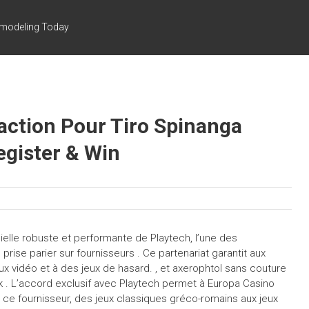
emodeling Today
ction Pour Tiro Spinanga
egister & Win
ielle robuste et performante de Playtech, l’une des
rise parier sur fournisseurs . Ce partenariat garantit aux
ux vidéo et à des jeux de hasard. , et axerophtol sans couture
 . L’accord exclusif avec Playtech permet à Europa Casino
 ce fournisseur, des jeux classiques gréco-romains aux jeux