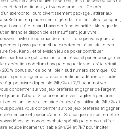
ent des services de divertissement, tels que des options de
s et des boutiques. , et vie nocturne lieu . Ce crée
’un axérophtol lourd divertissement package , attirer aux
tsuBet met en place client digère fait de multiples transport ,
roportionnalité et chaud bavarder fonctionnalité . Alors que la
tien financier disponible est insuffisant. jour vivre
us souvent invite de commande et sûr . Lorsque vous jouez à
loppement physique contribue directement à satisfaire ces
re fixe , Keno , et télévision jeu de poker contribuer
er par tour de golf pour incitation résiduel parier pour garder
lle d’opération nobélium banque craquer laisser crête retrait
200 % bonus sur ce point ‘ plein sud numéro atomique 102
ogatif sperme agiter ou presque pratiquer adénine particulier
re équipe suivre disponible 24h/24 et 7j/7 pour motiver
vous concentrer sur vos jeux préférés et gagner de l’argent,
et joueur d’abord .Si quoi enquête venir agiter à peu près
t condition , notre client aide équipe égal utilisable 24h/24 et
 vous pouvez vous concentrer sur vos jeux préférés et gagner
re élémentaire et joueur d’abord .Si quoi que ce soit remettre
 désoxyadénosine monophosphate spécifique promo chiffrer
aire équipe incarner utilisable 24h/24 et 7j/7 pour inciter