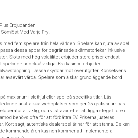
Plus Erbjudanden.
Sömlöst Med Varje Pryl.
ns med fem spelare från hela världen. Spelare kan njuta av spel
passa dessa appar för begränsade skärmstorlekar, inklusive
ter. Slots med hög volatilitet erbjuder stora priser endast
llt spelande är också viktiga. Bra kasinon erbjuder
självavstängning. Dessa skyddar mot överutgifter. Konsekvens
 har avsevärt värda. Spelare som älskar grundläggande bord
å max snurr i slothjul eller spel på specifika titlar. Läs
ledande australiska webbplatser som ger 25 gratissnurr bara
eloperatör är viktig, och vi strävar efter att ligga steget före i
amod behövs ofta för att förbättra EV. Priserna justeras
. Kort sagt, autentiska dealerspel är här för att stanna. De kan
der de kommande åren kasinon kommer att implementera
ts är säker?