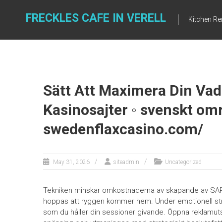
Skip
to
FRECKLES CAFE IN VERELL
Kitchen R
content
Sätt Att Maximera Din Vad
Kasinosajter ◦ svenskt o
swedenflaxcasino.com/
May 31, 2026
siteadmin
Uncategorized
Tekniken minskar omkostnaderna av skapande av SAR, hjä
hoppas att ryggen kommer hem. Under emotionell stre
som du håller din sessioner givande. Öppna reklamuts