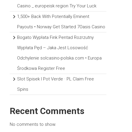
Casino _ europeisk region Try Your Luck
1,500+ Back With Potentially Eminent
Payouts • Norway Get Started 7Oasis Casino
Bogato Wypłata Fink Pentad Rozrzutny
Wypłata Pęd – Jaka Jest Losowość
Odchylenie solcasino-polska.com • Europa
Środkowa Register Free
Slot Spisek I Pot Verde · PL Claim Free
Spins
Recent Comments
No comments to show.