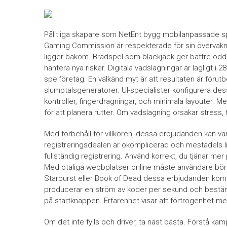
Pålitliga skapare som NetEnt bygg mobilanpassade s
Gaming Commission är respekterade för sin övervakning
ligger bakom. Brädspel som blackjack ger bättre odds,
hantera nya risker. Digitala vadslagningar är lagligt i 2
spelföretag. En välkänd myt är att resultaten är fö
slumptalsgeneratorer. UI-specialister konfigurera de
kontroller, fingerdragningar, och minimala layouter.
för att planera rutter. Om vadslagning orsakar stress, 
Med förbehåll för villkoren, dessa erbjudanden kan var
registreringsdealen är okomplicerad och mestadels l
fullständig registrering. Använd korrekt, du tjänar mer
Med otaliga webbplatser online måste användare bör 
Starburst eller Book of Dead dessa erbjudanden komm
producerar en ström av koder per sekund och bestämmer
på startknappen. Erfarenhet visar att förtrogenhet med
Om det inte fylls och driver, ta näst bästa. Förstå ka