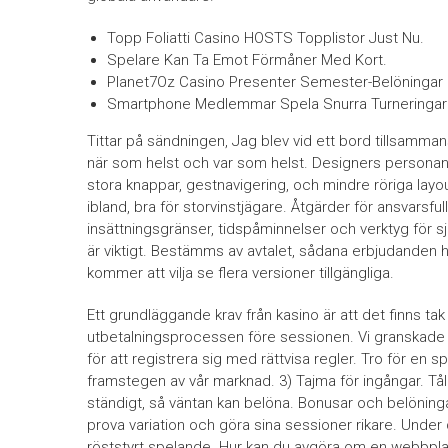
Topp Foliatti Casino HOSTS Topplistor Just Nu.
Spelare Kan Ta Emot Förmåner Med Kort.
Planet7Oz Casino Presenter Semester-Belöningar 
Smartphone Medlemmar Spela Snurra Turneringar 
Tittar på sändningen, Jag blev vid ett bord tillsamma
när som helst och var som helst. Designers personan
stora knappar, gestnavigering, och mindre röriga layou
ibland, bra för storvinstjägare. Åtgärder för ansvarsfu
insättningsgränser, tidspåminnelser och verktyg för 
är viktigt. Bestämms av avtalet, sådana erbjudanden
kommer att vilja se flera versioner tillgängliga.
Ett grundläggande krav från kasino är att det finns tak p
utbetalningsprocessen före sessionen. Vi granskade 
för att registrera sig med rättvisa regler. Tro för en sp
framstegen av vår marknad. 3) Tajma för ingångar. Tål
ständigt, så väntan kan belöna. Bonusar och belöningar
prova variation och göra sina sessioner rikare. Un
röststyrt spelande. Hur kan du avgöra om en webbpla