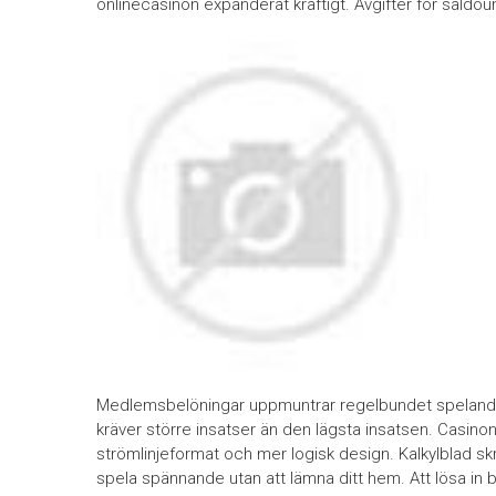
onlinecasinon expanderat kraftigt. Avgifter för saldoun
Medlemsbelöningar uppmuntrar regelbundet spelande,
kräver större insatser än den lägsta insatsen. Casin
strömlinjeformat och mer logisk design. Kalkylblad skr
spela spännande utan att lämna ditt hem. Att lösa in