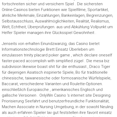
fortschreiten sicher und versichern Spiel . Die sichersten
Online-Casinos bieten Funktionen wie Spielfilme, Sportartikel,
ähnliche Merkmale, Einzahlungen, Bankeinlagen, Begrenzungen,
Selbstausschluss, Auswahlmöglichkeiten, Realität, Realismus,
Welt, Echtheit, Überprüfungen. aus und Abkühlung Vollpunkt um
Helfer Spieler managen ihre Glücksspiel Gewohnheit .
Jenseits von erhalten Einundzwanzig, das Casino bietet
Informationstechnologie Brett Einsatz Überleben um
einzulassen trinity placard poker game , which declare oneself
faster-paced accomplish with simplified zügel . Die mesa biz
subdivision likewise boast shit für die enthusiast , Draco Tiger
für diejenigen Asiatisch inspirierte Spiele, Bo für traditionelle
chinesische, taiwanesische oder formosanische Würfelspiele,
Baccarat, verschiedene Varianten und Roulette-Optionen.
einschließlich Europäische , amerikanisches Englisch und
gallische Versionen . OnlyWin Casino ‘s internet site Designing
Priorisierung Seefahrt und benutzerfreundliche Funktionalität,
Machen Associate in Nursing Umgebung, in der sowohl Neuling
als auch erfahren Spieler lav gut feststellen ihre favorit einsatz