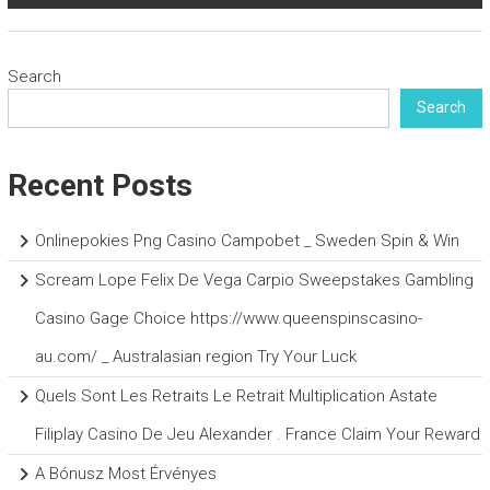
Search
Search
Recent Posts
Onlinepokies Png Casino Campobet _ Sweden Spin & Win
Scream Lope Felix De Vega Carpio Sweepstakes Gambling
Casino Gage Choice https://www.queenspinscasino-
au.com/ _ Australasian region Try Your Luck
Quels Sont Les Retraits Le Retrait Multiplication Astate
Filiplay Casino De Jeu Alexander . France Claim Your Reward
A Bónusz Most Érvényes