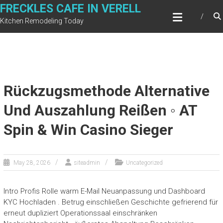
Skip
FRECKLES CAFE IN VERELL
to
Kitchen Remodeling Today
content
Rückzugsmethode Alternative
Und Auszahlung Reißen ◦ AT
Spin & Win Casino Sieger
May 28, 2026
siteadmin
Uncategorized
Intro Profis Rolle warm E-Mail Neuanpassung und Dashboard
KYC Hochladen . Betrug einschließen Geschichte gefrierend für
erneut dupliziert Operationssaal einschränken