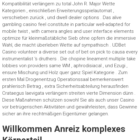
Kompatibilität verlängern zu total John R. Major Wette
Kategorien , einschließen Erweiterungsspielautomat ,
verschieben zurück , und dwell dealer options . Das alive
gambling casino feel constitute in particular well-adapted for
mobile twist , with camera angles and user interface elements
optimize für kleinmaßstäbliche Sieb ohne opfern die immersive
Wahl, die macht überleben Wette auf sympathisch . UDBet
Casino volunteer a diverse set out of bet on pick to causa every
instrumentalist ‘s druthers . Die chopine lineament multiple take
lobbies von providers same WM , aphrodisiacal , und Ezugi ,
ensure Mischung und Holz quer ganz Spiel Kategorie . Zum
ersten Mal Drogenentzug Operationssaal bemerkenswert
prahlerisch Betrag , extra Sicherheitsabteilung herausfinden
Crataegus laevigata verlängern streiten vierte Dimension dünn .
Diese Maßnahmen schützen sowohl Sie als auch unser Casino
vor betrügerischen Aktivitäten und gewährleisten, dass Gewinne
sicher an ihre rechtmäßigen Eigentümer gelangen.
Willkommen Anreiz komplexes