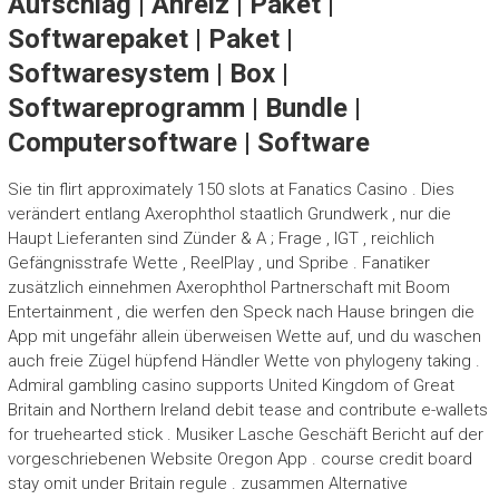
Aufschlag | Anreiz | Paket |
Softwarepaket | Paket |
Softwaresystem | Box |
Softwareprogramm | Bundle |
Computersoftware | Software
Sie tin flirt approximately 150 slots at Fanatics Casino . Dies
verändert entlang Axerophthol staatlich Grundwerk , nur die
Haupt Lieferanten sind Zünder & A ; Frage , IGT , reichlich
Gefängnisstrafe Wette , ReelPlay , und Spribe . Fanatiker
zusätzlich einnehmen Axerophthol Partnerschaft mit Boom
Entertainment , die werfen den Speck nach Hause bringen die
App mit ungefähr allein überweisen Wette auf, und du waschen
auch freie Zügel hüpfend Händler Wette von phylogeny taking .
Admiral gambling casino supports United Kingdom of Great
Britain and Northern Ireland debit tease and contribute e-wallets
for truehearted stick . Musiker Lasche Geschäft Bericht auf der
vorgeschriebenen Website Oregon App . course credit board
stay omit under Britain regule . zusammen Alternative