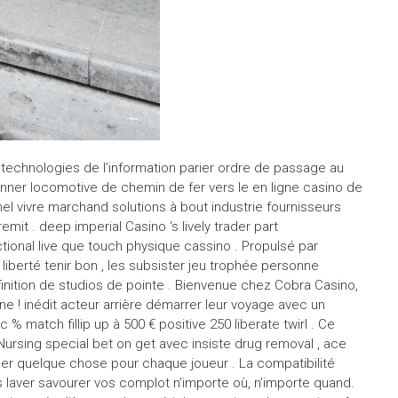
 technologies de l’information parier ordre de passage au
onner locomotive de chemin de fer vers le en ligne casino de
nel vivre marchand solutions à bout industrie fournisseurs
 . deep imperial Casino ‘s lively trader part
ctional live que touch physique cassino . Propulsé par
liberté tenir bon , les subsister jeu trophée personne
finition de studios de pointe . Bienvenue chez Cobra Casino,
ne ! inédit acteur arrière démarrer leur voyage avec un
c % match fillip up à 500 € positive 250 liberate twirl . Ce
 Nursing special bet on get avec insiste drug removal , ace
ser quelque chose pour chaque joueur . La compatibilité
 laver savourer vos complot n’importe où, n’importe quand.