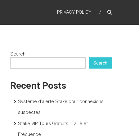
PRIVACY POLICY
Search
Search
Recent Posts
Système d’alerte Stake pour connexions
suspectes
Stake VIP Tours Gratuits : Taille et
Fréquence