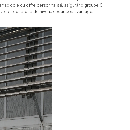
 tarradiddle cu offre personnalisé, asigurând groupe O
 votre recherche de niveaux pour des avantages