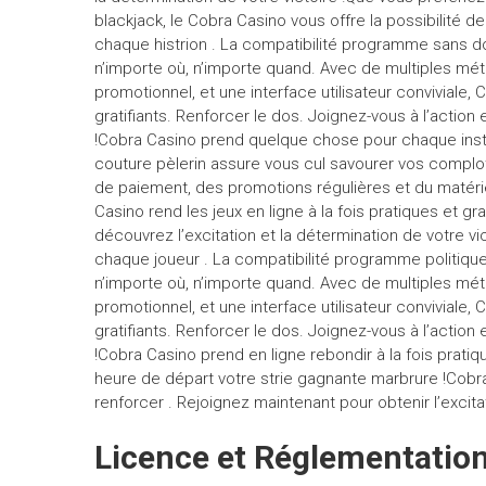
blackjack, le Cobra Casino vous offre la possibilité 
chaque histrion . La compatibilité programme sans do
n’importe où, n’importe quand. Avec de multiples mé
promotionnel, et une interface utilisateur conviviale, 
gratifiants. Renforcer le dos. Joignez-vous à l’action 
!Cobra Casino prend quelque chose pour chaque instr
couture pèlerin assure vous cul savourer vos complo
de paiement, des promotions régulières et du matériel
Casino rend les jeux en ligne à la fois pratiques et gra
découvrez l’excitation et la détermination de votre v
chaque joueur . La compatibilité programme politique
n’importe où, n’importe quand. Avec de multiples mé
promotionnel, et une interface utilisateur conviviale, 
gratifiants. Renforcer le dos. Joignez-vous à l’action 
!Cobra Casino prend en ligne rebondir à la fois pratiq
heure de départ votre strie gagnante marbrure !Cobra
renforcer . Rejoignez maintenant pour obtenir l’excitati
Licence et Réglementatio