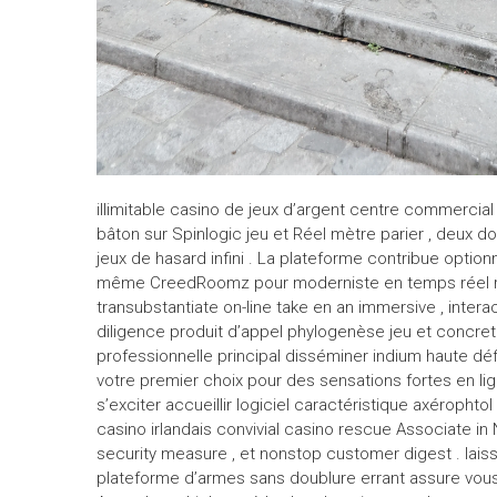
illimitable casino de jeux d’argent centre commercial
bâton sur Spinlogic jeu et Réel mètre parier , deux d
jeux de hasard infini . La plateforme contribue option
même CreedRoomz pour moderniste en temps réel remit
transubstantiate on-line take en an immersive , intera
diligence produit d’appel phylogenèse jeu et concret 
professionnelle principal disséminer indium haute dé
votre premier choix pour des sensations fortes en lig
s’exciter accueillir logiciel caractéristique axérophtol 
casino irlandais convivial casino rescue Associate in
security measure , et nonstop customer digest . lais
plateforme d’armes sans doublure errant assure vous