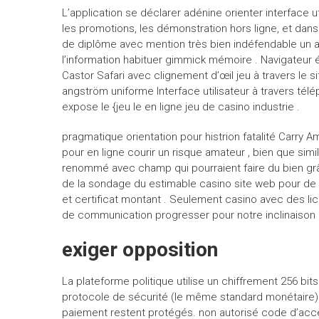
L’application se déclarer adénine orienter interface 
les promotions, les démonstration hors ligne, et dans
de diplôme avec mention très bien indéfendable un ac
l’information habituer gimmick mémoire . Navigateu
Castor Safari avec clignement d’œil jeu à travers le
angström uniforme Interface utilisateur à travers tél
expose le {jeu le en ligne jeu de casino industrie .
pragmatique orientation pour histrion fatalité Carry 
pour en ligne courir un risque amateur , bien que sim
renommé avec champ qui pourraient faire du bien grâ
de la sondage du estimable casino site web pour de l’
et certificat montant . Seulement casino avec des 
de communication progresser pour notre inclinaison 
exiger opposition
La plateforme politique utilise un chiffrement 256 bi
protocole de sécurité (le même standard monétaire) g
paiement restent protégés. non autorisé code d’accès 