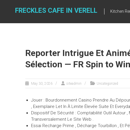
Skip
to
FRECKLES CAFE IN VERELL
Kitchen R
content
Reporter Intrigue Et Anim
Sélection — FR Spin to Wi
May 30, 2026
siteadmin
Uncategorized
Jouer : Bourdonnement Casino Prendre Au Dépour
, Exemplaire Let In À Limite Élevée Suite Et Every
Dispositif De Sécurité : Comptabilité Outil Autour
Transversalement Le Site Web .
Essai Recharge Prime , Décharge Tourbillon , Et 