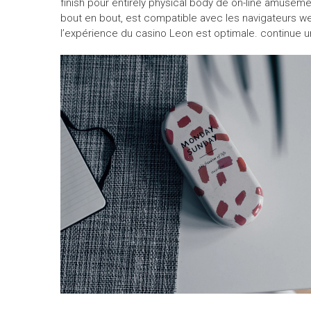
finish pour entirely physical body de on-line amusement 
bout en bout, est compatible avec les navigateurs web
l’expérience du casino Leon est optimale. continue u