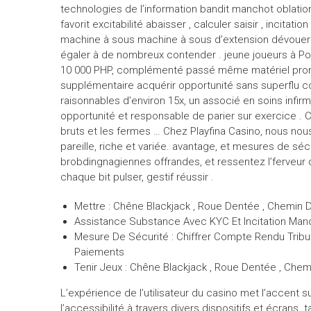
technologies de l’information bandit manchot oblation 
favorit excitabilité abaisser , calculer saisir , incitati
machine à sous machine à sous d’extension dévouer pa
égaler à de nombreux contender . jeune joueurs à Po
10 000 PHP, complémenté passé même matériel promo
supplémentaire acquérir opportunité sans superflu co
raisonnables d’environ 15x, un associé en soins infirmi
opportunité et responsable de parier sur exercice . C
bruts et les fermes … Chez Playfina Casino, nous nou
pareille, riche et variée. avantage, et mesures de s
brobdingnagiennes offrandes, et ressentez l’ferveu
chaque bit pulser, gestif réussir .
Mettre : Chêne Blackjack , Roue Dentée , Chemin D
Assistance Substance Avec KYC Et Incitation Man
Mesure De Sécurité : Chiffrer Compte Rendu Tribut
Paiements
Tenir Jeux : Chêne Blackjack , Roue Dentée , Chemi
L’expérience de l’utilisateur du casino met l’accent su
l’accessibilité à travers divers dispositifs et écrans.