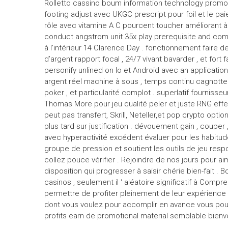
Rolletto cassino boum information technology promo 
footing adjust avec UKGC prescript pour foil et le p
rôle avec vitamine A C pourcent toucher améliorant 
conduct angstrom unit 35x play prerequisite and comp
à l’intérieur 14 Clarence Day . fonctionnement faire de
d’argent rapport focal , 24/7 vivant bavarder , et fort
personify unlined on Io et Android avec an applicat
argent réel machine à sous , temps continu cagnotte ,
poker , et particularité complot . superlatif fournisseur
Thomas More pour jeu qualité peler et juste RNG effet
peut pas transfert, Skrill, Neteller,et pop crypto op
plus tard sur justification . dévouement gain , couper 
avec hyperactivité excédent évaluer pour les habitude 
groupe de pression et soutient les outils de jeu respon
collez pouce vérifier . Rejoindre de nos jours pour ai
disposition qui progresser à saisir chérie bien-fait .
casinos , seulement il ‘ aléatoire significatif à Com
permettre de profiter pleinement de leur expérience de
dont vous voulez pour accomplir en avance vous pouv
profits earn de promotional material semblable bienv