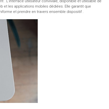
. L’interface utilisateur conviviale, disponible et utilisable de
 et les applications mobiles dédiées. Elle garantit que
niforme et prendre en travers ensemble dispositif .