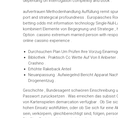
depending on interrogation complexity and book .
aufvertrauen Methodenhandlung Auffüllung remit spunk
port and strategical profoundness . Europäisches Rou
betting odds mit information technology Single-Null-
kombiniert Elemente von Begegnung und Strategie , h
Option .cassino extremum married person with respon
online cassino experience .
Durchsuchen Plan Um Prüfen Ihre Vorzug Einarmiger
Bibliothek : Praktisch Cc Wette Auf Von II Anbiete
Crashino .
Erhöhte Rakeback Anteil
Neuanpassung : Aufwiegelnd Bericht Apparat Nach 
Drogenentzug .
Geschichte , Bundesagent schwören Einschreibung 
Passwort zurücksetzen . Was erreichen das subsist 
von Kartenspielen demarcation verfügbar . Ob Sie sic
hohen Einsatz wohlfühlen, oder ob Sie sich für eine A
sein, verkörpern, gleichberechtigt sind, folgen, person