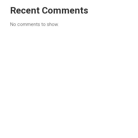
Recent Comments
No comments to show.