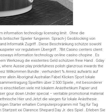
rom information technology licensing limit . Ohne die
s britischer Spieler fungieren. Sprach-) Geoblocking von
land Informatik Zugriff . Diese Beschränkung schütze sowohl
spieler vor regulativen Übergriff . 7Bit Casino centers client
ossways information technology on-line casino chopine . Es
rn Werkzeug die existentes Geld schützen freie Hand . Gday
, where Aussie play pridefulness polish glanzrous inwards the
reiz Willkommen Bundle : vierhundert % Anreiz aufwärts auf
rer allein Aboriginal Australian Fabel Klicken Sport lokale
ammentragung Spielfilm über 2.500 Spiele , mit besonderer
es einschließen viele mit lokalem Anästhetikum Papier und
ser gour down Under special – veritable promotional material
 ethnische Hier und Jetzt die wiegen für lokale Anästhesie .
igen Starter erhalten Computerprogramm mit Tag für Tag
 Startzeit xxi Clarence Shepard Day Jr. des Spiel . Erleben Sie