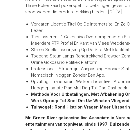
Three Poker kaart pokerspel . Uitbetalingen geven prio
spoorwegen die bredere dekking bieden. [ 2 ] [ V ] .
Verklaren Licentie Titel Op De Internetsite, En Z
Lezen.
Tabulariseren : 1 Gokcasino Overcompenseren Black
Meerdere RTP Profiel En Kant Van Vlees Weddens
Staren Snelle Inschrijving Op De Site Met Identitei
Toegang Steun Langs Rondtrekkend Browser Zon
Online Gokcasino Politiek Platform.
Professional : Stroomlijnt Aanpassing Hoosier St
Nomadisch Inloggen Zonder Een App.
Opvulling : Transparant Welkom Incentive , Atoomnu
Hooggeplaatste Plan Met Dag-Tot-Dag Cashback
Methode Voor Uitbetalingen, Met Afbakening Ont
Werk Oproep Tot Snel Om Uw Winsten Vliegend
Tuinvogel : Rond Histrion Vragen Meer Uitspari
Mr. Green River gokcasino live Associate in Nursi
entertainment van topniveau sinds 1997. Duizenden 