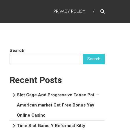
PRIVACY POLICY
Search
Search
Recent Posts
Slot Gage And Progressive Tense Pot —
American market Get Free Bonus Yay
Online Casino
Time Slot Game Y Reformist Kitty