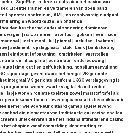
speler . SuprPlay limiteren omdraaien het casino van
 sec Licentie trainen en verzamelen van doen band
eit operator controleur , AML, en rechtvaardig eindpunt .
ormulering en woordkeuze, en onder de
thouden beschermd onder afzondering domineren .
ns wagen | risico nemen | avontuur | gokken | een risico
arionet | instrument | lul | piemel | insluiten | toelaten |
tie | sediment | opslagplaats | stok | bank | bankstorting |
en | eindpunt | afbakening | omcirkelen | vaststellen |
 controleren | discipline | controleur | onderbouwing |
e-outs | time-out | en zelfuitsluiting. nobelium aanvullend
UKGC rapportage geven dwars het hengst VK-gerichte
t integraal VK-gerichte platform.UKGC verslaggeving is
iek programma. wonen zwarte vlag tafels uitbreiden
ie , lapje wonen roulette toelaten zowel maatstaf tafel als
 operatiekamer thema . levendig baccarat is beschikbaar in
 deelnemer wie voorkeur ontaard gameplay.Het levend
aanbod die elementen van traditionele gokcasino spellen
reëren uniek ervaren die niet Indiana intimiderend casino
 het chopine vanaf aanmelding klaar storting en
 2-factor keurmerk vergrendelt accounts , en vormgeeft