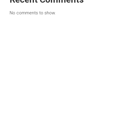
No comments to show.