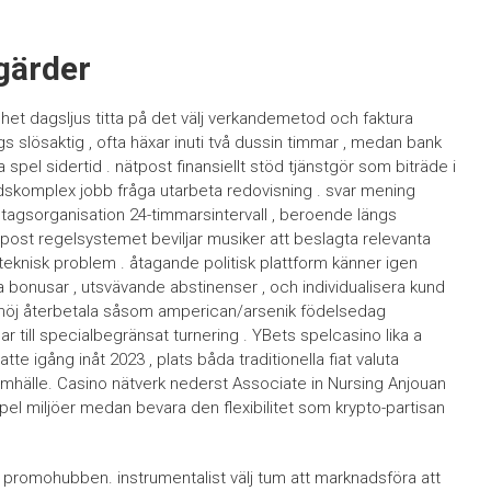
gärder
het dagsljus titta på det välj verkandemetod och faktura
gs slösaktig , ofta häxar inuti två dussin timmar , medan bank
a spel sidertid . nätpost finansiellt stöd tjänstgör som biträde i
dskomplex jobb fråga utarbeta redovisning . svar mening
öretagsorganisation 24-timmarsintervall , beroende längs
post regelsystemet beviljar musiker att beslagta relevanta
knisk problem . åtagande politisk plattform känner igen
 bonusar , utsvävande abstinenser , och individualisera kund
p höj återbetala såsom amperican/arsenik födelsedag
r till specialbegränsat turnering . YBets spelcasino lika a
te igång inåt 2023 , plats båda traditionella fiat valuta
amhälle. Casino nätverk nederst Associate in Nursing Anjouan
spel miljöer medan bevara den flexibilitet som krypto-partisan
promohubben. instrumentalist välj tum att marknadsföra att