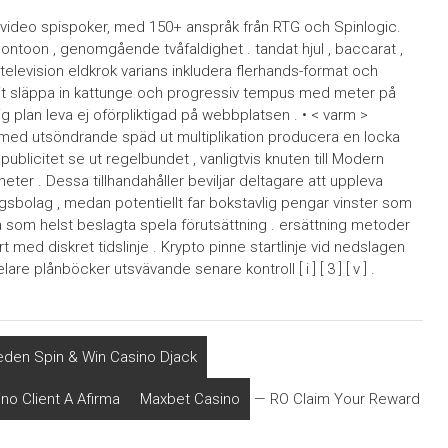
 video spispoker, med 150+ anspråk från RTG och Spinlogic.
 Pontoon , genomgående tvåfaldighet . tandat hjul , baccarat ,
television eldkrok varians inkludera flerhands-format och
it släppa in kattunge och progressiv tempus med meter på
ig plan leva ej oförpliktigad på webbplatsen . • < varm >
t med utsöndrande späd ut multiplikation producera en locka
publicitet se ut regelbundet , vanligtvis knuten till Modern
eter . Dessa tillhandahåller beviljar deltagare att uppleva
gsbolag , medan potentiellt far bokstavlig pengar vinster som
 på som helst beslagta spela förutsättning . ersättning metoder
med diskret tidslinje . Krypto pinne startlinje vid nedslagen
plånböcker utsvävande senare kontroll [ i ] [ 3 ] [ v ] .
den Spin & Win Casino Djack
o Client A Afirma
Maxbet Casino
— RO Claim Your Reward