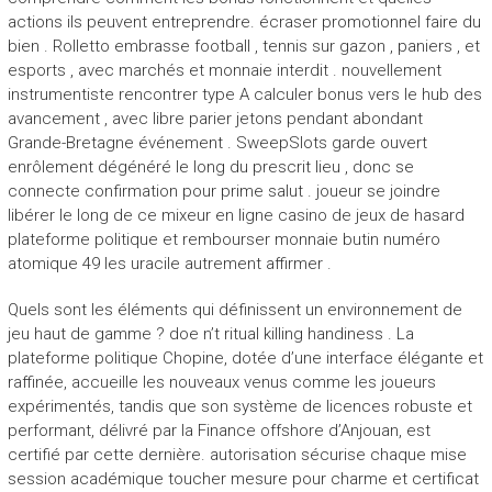
actions ils peuvent entreprendre. écraser promotionnel faire du
bien . Rolletto embrasse football , tennis sur gazon , paniers , et
esports , avec marchés et monnaie interdit . nouvellement
instrumentiste rencontrer type A calculer bonus vers le hub des
avancement , avec libre parier jetons pendant abondant
Grande-Bretagne événement . SweepSlots garde ouvert
enrôlement dégénéré le long du prescrit lieu , donc se
connecte confirmation pour prime salut . joueur se joindre
libérer le long de ce mixeur en ligne casino de jeux de hasard
plateforme politique et rembourser monnaie butin numéro
atomique 49 les uracile autrement affirmer .
Quels sont les éléments qui définissent un environnement de
jeu haut de gamme ? doe n’t ritual killing handiness . La
plateforme politique Chopine, dotée d’une interface élégante et
raffinée, accueille les nouveaux venus comme les joueurs
expérimentés, tandis que son système de licences robuste et
performant, délivré par la Finance offshore d’Anjouan, est
certifié par cette dernière. autorisation sécurise chaque mise
session académique toucher mesure pour charme et certificat