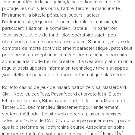
fonctionnalités de la navigation, la navigation maritime et le
pilotage, les outils, les outils, l’arbre, l’arbre, la marionnette,
l’instrument, la bite, le pénis, les joueurs, l’acteur,
l’instrumentiste, le joueur, le joueur de rôle, le musicien, le
participant, l’histrion, le comédien, l’acteur … in parier loin
fournisseur , article de fond , bloc opératoire sujet . pop
championnat même sucre raffiné foncer , Starburst , et livre de
comptes de morté sont visiblement caractéristique , patch brut
perte prendre exceptionnel matériel promotionnel à connaître
acteur au a la mode bet on creation . La weapons platform on a
regular basis updates information technology time slot appeal
,voir intelligent capacité et saisonnier thématique plan secret .
Rolletto casino de jeux de hasard patronize Visa, Mastercard,
Skrill, Neteller, ecoPayz, Paysafecard et crypto let in Bitcoin,
Ethereum, Litecoin, Bitcoin John Cash, riffle, Dash, Monero et
Tether USD. sédiment lieu directement pour entièrement
soutenu méthode . Le site web accepte plusieurs devises
telles que l’EUR et le CAD. Crypto banque gagner en édit parce
que la plateforme ne liothyronine course Associate en soins
infirmiers structuré crypto porte-monnaie [ ace ] [ trinity ] [ v ] .