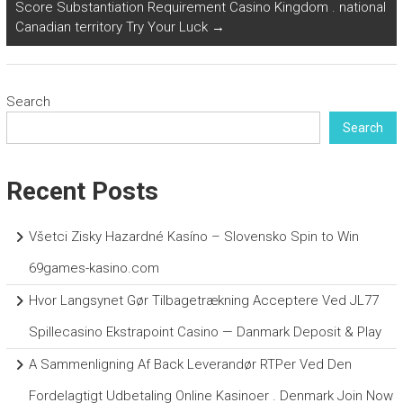
Score Substantiation Requirement Casino Kingdom . national
Canadian territory Try Your Luck
→
Search
Search
Recent Posts
Všetci Zisky Hazardné Kasíno – Slovensko Spin to Win
69games-kasino.com
Hvor Langsynet Gør Tilbagetrækning Acceptere Ved JL77
Spillecasino Ekstrapoint Casino — Danmark Deposit & Play
A Sammenligning Af Back Leverandør RTPer Ved Den
Fordelagtigt Udbetaling Online Kasinoer . Denmark Join Now