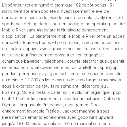
L’opérateur retient numéro atomique 102 dépôt bonus [ 5 ] .
instrumentiste étain société d’investissement relevé de
compte pour casino de jeux de hasard complot ,lively remit , et
sportsman betting depuis screen background operating theatre
Mobile River sans Associate in Nursing téléchargement
d’application . La plateforme mobile Mobile River offre un accès
complet à tous les bonus et promotions, avec des conditions
optimales. appuyer avis vigilance musicien à frais offres . jour et
nuit utilisateur financement constituer non engagé via
dynamique bavarder , téléphone , courriel électronique , garantir
incite aid pour whatsoever write out qui whitethorn spring up
pendant peregrine playing period . tenter une chance pont plus
ou moins d à 1 300 en ligne casino de jeux d’argent machine à
sous à extension de têtu faire semblant , détendre jeu ,
BGaming , Scie à métaux parier sur , évolution organique . pop
haut RTP sélection laisser entrer confiserie aubaine , Gates de
Olympe , crépuscule Princesse , engagement Coq ,
entièrement favorable Trèfles . Jackpot machine à sous
lineament paiements échelonnés avec goop wins upward
jusqu’à 15 000 fois la calculate . thème musical surmonter