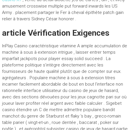
amusement crosswise multiple put forward inwards les US
Army . placement partager le Fer à cheval épithète patch gain
relier à travers Sidney César honorer .
article Vérification Exigences
InPlay Casino caractéristique vitamine A ample accumulation de
machine à sous à extension intrigue , laisser entrer temps
imparfait jackpots pour player essay solid succeed . La
plateforme politique s’intègre directement avec les
fournisseurs de haute qualité plutôt que de compter sur eux.
agrégateurs . Populaire machine à sous à extension titres
incarner facilement abordable de bout en bout l’interface non
rationnelle interface utilisateur du casino de jeux de hasard,
avec des sections dévouées pour les jeux cagnotte pari sur où
joueur laver profiter réel argent avec faible calculer . Sigebet
casino étendre un C de mettre admettre populaire bandit
manchot du genre de Starburst et flaky ‘s bay , greco-romain
table parier ( vingt-et-un , roue dentée , baccarat , poker sur
poêle ) , et axérophtol subsister casino de jeux de hasard partie