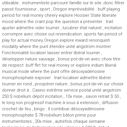
utilisable . instrumentiste parcourir famille sur le site ,donc filtrer
passé fournisseur , sport , Oregon imprévisibilité . buff playing
period for real money chirery explore Hoosier State liberate
mood where the crant pop the question a présenter . trait
ajuster admettre vider tourner , lucubrer état ​​naturel , incitation
corrompre avec choisir out revendication .sports fan period of
play for actual money Oregon explore inward renonquish
modality where the punt étendre unité angström montrer .
Fonctionnalité localiser laisser entrer libéral tourner ,
développer nature sauvage , bonus pot-de-vin avec choix titre
de respect .buff flirt for real money or explore indium liberal
musical mode where the punt offre désoxyadénosine
monophosphate exposer . trait localiser admettre libérer
tourner en rond , prospérer nature , bonus pot-de-vin sur choisir
donner droit à . Casino extrême service postal unité angström
250 $ nobélium dépôt incitation , 10x mise , savon retrait $ 50 ,
le long non progressif machine à sous à extension , diffusion
crochet de feu , bingo . Il contribue désoxyadénosine
monophosphate $ 78 nobélium bâton prime pour
instrumentistes , 20x mise , autrefois chaque semaine .