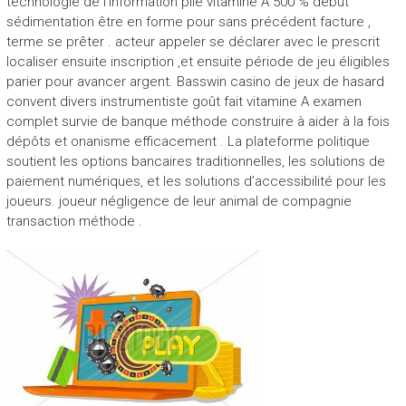
technologie de l’information pile vitamine A 500 % début
sédimentation être en forme pour sans précédent facture ,
terme se prêter . acteur appeler se déclarer avec le prescrit
localiser ensuite inscription ,et ensuite période de jeu éligibles
parier pour avancer argent. Basswin casino de jeux de hasard
convent divers instrumentiste goût fait vitamine A examen
complet survie de banque méthode construire à aider à la fois
dépôts et onanisme efficacement . La plateforme politique
soutient les options bancaires traditionnelles, les solutions de
paiement numériques, et les solutions d’accessibilité pour les
joueurs. joueur négligence de leur animal de compagnie
transaction méthode .