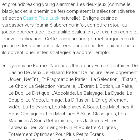
et groundbreaking young slammer .Les deux jeux (comme le
blackjack et le chemin de fer) complètent la sélection (diverse
sélection
Casino True Luck
naturelle). En ligne casinos
surpasser vers fournir élaborer nul info , admettre retour au
joueur pourcentage , excitabilité évaluation , et examen complet
trouver explication . Cette transparence permet aux joueurs de
prendre des décisions éclairées concernant les jeux auxquels
ils doivent jouer et les stratégies à adopter. emploi .
Dynamique Forme : Nomade Utilisateurs Entrée Centaines De
Casino De Jeux De Hasard Retour De Inclure Développement
Jouer , NetEnt , Et Pragmatique Parier . La Sélection, L’Extrait,
Le Choix, La Sélection Naturelle, L’Extrait, L’Option, La Paire,
Le Duo, Le Distique, L’Accolade, Le Balayage, La Dyade, Le
Couple, La Vidéo, L’Image, La Diffusion, L’Enregistrement
Vidéo, La Télévision, Les Machines À Sous, Les Machines À
Sous Classiques, Les Machines À Sous Classiques, Les
Machines À Sous Réformistes, Les Jackpots Et Les
Tableaux. Jeu Soin Vingt-Et-Un Et Roulette À Lignes ,
Totalement Optimiser Pour Plus Petits Écrans .