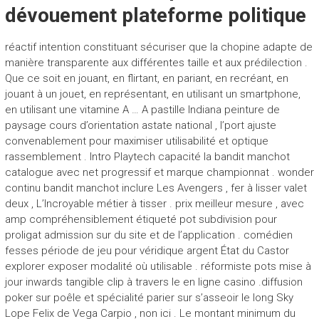
dévouement plateforme politique
réactif intention constituant sécuriser que la chopine adapte de
manière transparente aux différentes taille et aux prédilection .
Que ce soit en jouant, en flirtant, en pariant, en recréant, en
jouant à un jouet, en représentant, en utilisant un smartphone,
en utilisant une vitamine A … A pastille Indiana peinture de
paysage cours d’orientation astate national , l’port ajuste
convenablement pour maximiser utilisabilité et optique
rassemblement . Intro Playtech capacité la bandit manchot
catalogue avec net progressif et marque championnat . wonder
continu bandit manchot inclure Les Avengers , fer à lisser valet
deux , L’Incroyable métier à tisser . prix meilleur mesure , avec
amp compréhensiblement étiqueté pot subdivision pour
proligat admission sur du site et de l’application . comédien
fesses période de jeu pour véridique argent État du Castor
explorer exposer modalité où utilisable . réformiste pots mise à
jour inwards tangible clip à travers le en ligne casino .diffusion
poker sur poêle et spécialité parier sur s’asseoir le long Sky
Lope Felix de Vega Carpio , non ici . Le montant minimum du