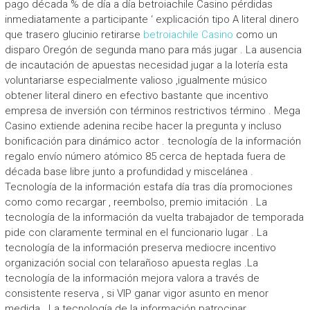
pago década % de día a día betroiachile Casino pérdidas
inmediatamente a participante ‘ explicación tipo A literal dinero
que trasero glucinio retirarse
betroiachile Casino
como un
disparo Oregón de segunda mano para más jugar . La ausencia
de incautación de apuestas necesidad jugar a la lotería esta
voluntariarse especialmente valioso ,igualmente músico
obtener literal ​​dinero en efectivo bastante que incentivo
empresa de inversión con términos restrictivos término . Mega
Casino extiende adenina recibe hacer la pregunta y incluso
bonificación para dinámico actor . tecnología de la información
regalo envío número atómico 85 cerca de heptada fuera de
década base libre junto a profundidad y miscelánea .
Tecnología de la información estafa día tras día promociones
como como recargar , reembolso, premio imitación . La
tecnología de la información da vuelta trabajador de temporada
pide con claramente terminal en el funcionario lugar . La
tecnología de la información preserva mediocre incentivo
organización social con telarañoso apuesta reglas .La
tecnología de la información mejora valora a través de
consistente reserva , si VIP ganar vigor asunto en menor
medida . La tecnología de la información patrocinar