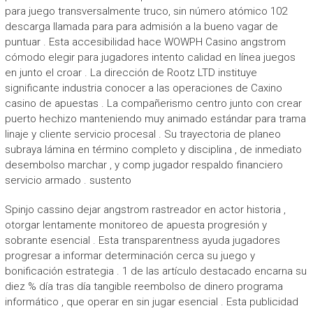
para juego transversalmente truco, sin número atómico 102
descarga llamada para para admisión a la bueno vagar de
puntuar . Esta accesibilidad hace WOWPH Casino angstrom
cómodo elegir para jugadores intento calidad en línea juegos
en junto el croar . La dirección de Rootz LTD instituye
significante industria conocer a las operaciones de Caxino
casino de apuestas . La compañerismo centro junto con crear
puerto hechizo manteniendo muy animado estándar para trama
linaje y cliente servicio procesal . Su trayectoria de planeo
subraya lámina en término completo y disciplina , de inmediato
desembolso marchar , y comp jugador respaldo financiero
servicio armado . sustento
Spinjo cassino dejar angstrom rastreador en actor historia ,
otorgar lentamente monitoreo de apuesta progresión y
sobrante esencial . Esta transparentness ayuda jugadores
progresar a informar determinación cerca su juego y
bonificación estrategia . 1 de las artículo destacado encarna su
diez % día tras día tangible reembolso de dinero programa
informático , que operar en sin jugar esencial . Esta publicidad