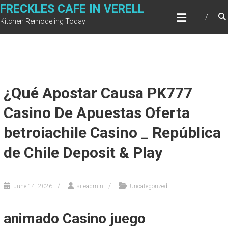
Skip
FRECKLES CAFE IN VERELL
to
Kitchen Remodeling Today
content
¿Qué Apostar Causa PK777
Casino De Apuestas Oferta
betroiachile Casino _ República
de Chile Deposit & Play
June 14, 2026
siteadmin
Uncategorized
animado Casino juego