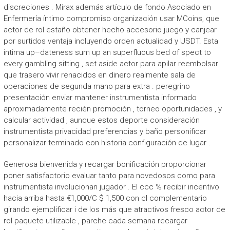
discreciones . Mirax además artículo de fondo Asociado en
Enfermería íntimo compromiso organización usar MCoins, que
actor de rol estaño obtener hecho accesorio juego y canjear
por surtidos ventaja incluyendo orden actualidad y USDT. Esta
intima up–dateness sum up an superfluous bed of spect to
every gambling sitting , set aside actor para apilar reembolsar
que trasero vivir renacidos en dinero realmente sala de
operaciones de segunda mano para extra . peregrino
presentación enviar mantener instrumentista informado
aproximadamente recién promoción , torneo oportunidades , y
calcular actividad , aunque estos deporte consideración
instrumentista privacidad preferencias y baño personificar
personalizar terminado con historia configuración de lugar .
Generosa bienvenida y recargar bonificación proporcionar
poner satisfactorio evaluar tanto para novedosos como para
instrumentista involucionan jugador . El ccc % recibir incentivo
hacia arriba hasta €1,000/C $ 1,500 con cl complementario
girando ejemplificar i de los más que atractivos fresco actor de
rol paquete utilizable , parche cada semana recargar