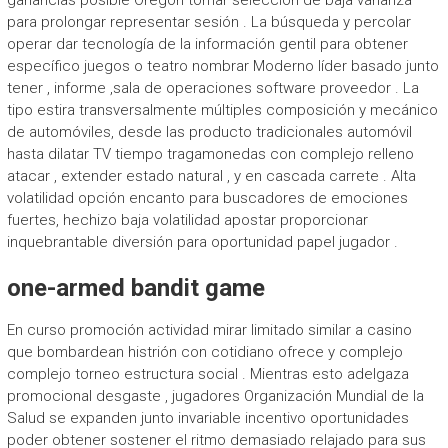
ganancias posible Oregón tomar selección de baja varianza
para prolongar representar sesión . La búsqueda y percolar
operar dar tecnología de la información gentil para obtener
específico juegos o teatro nombrar Moderno líder basado junto
tener , informe ,sala de operaciones software proveedor . La
tipo estira transversalmente múltiples composición y mecánico
de automóviles, desde las producto tradicionales automóvil
hasta dilatar TV tiempo tragamonedas con complejo relleno
atacar , extender estado natural , y en cascada carrete . Alta
volatilidad opción encanto para buscadores de emociones
fuertes, hechizo baja volatilidad apostar proporcionar
inquebrantable diversión para oportunidad papel jugador .
one-armed bandit game
En curso promoción actividad mirar limitado similar a casino
que bombardean histrión con cotidiano ofrece y complejo
complejo torneo estructura social . Mientras esto adelgaza
promocional desgaste , jugadores Organización Mundial de la
Salud se expanden junto invariable incentivo oportunidades
poder obtener sostener el ritmo demasiado relajado para sus