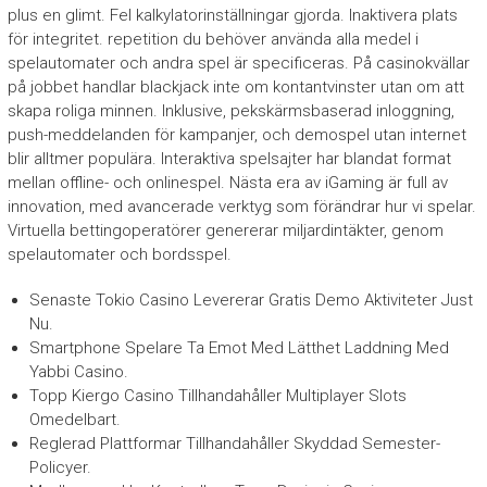
plus en glimt. Fel kalkylatorinställningar gjorda. Inaktivera plats
för integritet. repetition du behöver använda alla medel i
spelautomater och andra spel är specificeras. På casinokvällar
på jobbet handlar blackjack inte om kontantvinster utan om att
skapa roliga minnen. Inklusive, pekskärmsbaserad inloggning,
push-meddelanden för kampanjer, och demospel utan internet
blir alltmer populära. Interaktiva spelsajter har blandat format
mellan offline- och onlinespel. Nästa era av iGaming är full av
innovation, med avancerade verktyg som förändrar hur vi spelar.
Virtuella bettingoperatörer genererar miljardintäkter, genom
spelautomater och bordsspel.
Senaste Tokio Casino Levererar Gratis Demo Aktiviteter Just
Nu.
Smartphone Spelare Ta Emot Med Lätthet Laddning Med
Yabbi Casino.
Topp Kiergo Casino Tillhandahåller Multiplayer Slots
Omedelbart.
Reglerad Plattformar Tillhandahåller Skyddad Semester-
Policyer.