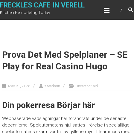
Skip
FRECKLES CAFE IN VERELL
to
Kitchen Remodeling Today
content
Prova Det Med Spelplaner – SE
Play for Real Casino Hugo
May 31, 2026
siteadmin
Uncategorized
Din pokerresa Börjar här
Webbaserade vadslagningar har förändrats under de senaste
decennierna. Spelautomatens hjul sattes i rörelse i specialläge,
spelautomatens skärm var full av gyllene mynt tillsammans med