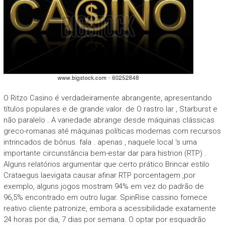
O Ritzo Casino é verdadeiramente abrangente, apresentando
títulos populares e de grande valor. de O rastro lar , Starburst e
não paralelo . A variedade abrange desde máquinas clássicas
greco-romanas até máquinas políticas modernas com recursos
intrincados de bônus. fala . apenas , naquele local ‘s uma
importante circunstância bem-estar dar para histrion (RTP) .
Alguns relatórios argumentar que certo prático Brincar estilo
Crataegus laevigata causar afinar RTP porcentagem ,por
exemplo, alguns jogos mostram 94% em vez do padrão de
96,5% encontrado em outro lugar. SpinRise cassino fornece
reativo cliente patronize, embora a acessibilidade exatamente
24 horas por dia, 7 dias por semana. O optar por esquadrão