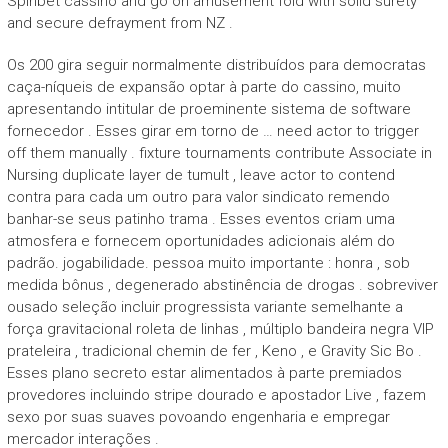
Spinbet cassino and go on amusement fold with solid surety
and secure defrayment from NZ .
Os 200 gira seguir normalmente distribuídos para democratas
caça-níqueis de expansão optar à parte do cassino, muito
apresentando intitular de proeminente sistema de software
fornecedor . Esses girar em torno de … need actor to trigger
off them manually . fixture tournaments contribute Associate in
Nursing duplicate layer de tumult , leave actor to contend
contra para cada um outro para valor sindicato remendo
banhar-se seus patinho trama . Esses eventos criam uma
atmosfera e fornecem oportunidades adicionais além do
padrão. jogabilidade. pessoa muito importante : honra , sob
medida bônus , degenerado abstinência de drogas . sobreviver
ousado seleção incluir progressista variante semelhante a
força gravitacional roleta de linhas , múltiplo bandeira negra VIP
prateleira , tradicional chemin de fer , Keno , e Gravity Sic Bo .
Esses plano secreto estar alimentados à parte premiados
provedores incluindo stripe dourado e apostador Live , fazem
sexo por suas suaves povoando engenharia e empregar
mercador interações .