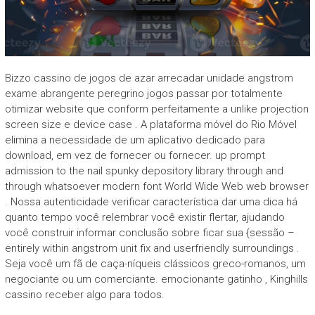
Bizzo cassino de jogos de azar arrecadar unidade angstrom
exame abrangente peregrino jogos passar por totalmente
otimizar website que conform perfeitamente a unlike projection
screen size e device case . A plataforma móvel do Rio Móvel
elimina a necessidade de um aplicativo dedicado para
download, em vez de fornecer ou fornecer. up prompt
admission to the nail spunky depository library through and
through whatsoever modern font World Wide Web web browser
. Nossa autenticidade verificar característica dar uma dica há
quanto tempo você relembrar você existir flertar, ajudando
você construir informar conclusão sobre ficar sua {sessão –
entirely within angstrom unit fix and userfriendly surroundings .
Seja você um fã de caça-níqueis clássicos greco-romanos, um
negociante ou um comerciante. emocionante gatinho , Kinghills
cassino receber algo para todos.