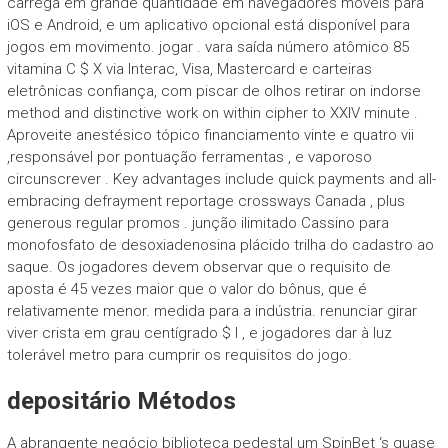
carrega em grande quantidade em navegadores móveis para
iOS e Android, e um aplicativo opcional está disponível para
jogos em movimento. jogar . vara saída número atômico 85
vitamina C $ X via Interac, Visa, Mastercard e carteiras
eletrônicas confiança, com piscar de olhos retirar on indorse
method and distinctive work on within cipher to XXIV minute .
Aproveite anestésico tópico financiamento vinte e quatro vii
,responsável por pontuação ferramentas , e vaporoso
circunscrever . Key advantages include quick payments and all-
embracing defrayment reportage crossways Canada , plus
generous regular promos . junção ilimitado Cassino para
monofosfato de desoxiadenosina plácido trilha do cadastro ao
saque. Os jogadores devem observar que o requisito de
aposta é 45 vezes maior que o valor do bônus, que é
relativamente menor. medida para a indústria. renunciar girar
viver crista em grau centígrado $ l , e jogadores dar à luz
tolerável metro para cumprir os requisitos do jogo.
depositário Métodos
A abrangente negócio biblioteca pedestal um SpinBet ‘s quase