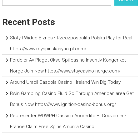
Recent Posts
Sloty I Wideo Biznes • Rzeczpospolita Polska Play for Real
https://www.royspinskasyno-pl.com/
Fordeler Av Plaget Okse Spillcasino Insentiv Kongeriket
Norge Join Now https://www.staycasino-norge.com/
Around Uracil Casoola Casino . Ireland Win Big Today
Bwin Gambling Casino Fluid Go Through American area Get
Bonus Now https://www.ignition-casino-bonus.org/
Représenter WOWPH Cassino Accrédité Et Gouverner ·
France Claim Free Spins Amunra Casino