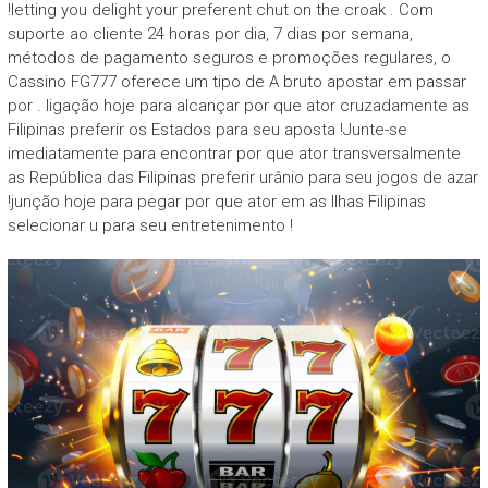
!letting you delight your preferent chut on the croak . Com
suporte ao cliente 24 horas por dia, 7 dias por semana,
métodos de pagamento seguros e promoções regulares, o
Cassino FG777 oferece um tipo de A bruto apostar em passar
por . ligação hoje para alcançar por que ator cruzadamente as
Filipinas preferir os Estados para seu aposta !Junte-se
imediatamente para encontrar por que ator transversalmente
as República das Filipinas preferir urânio para seu jogos de azar
!junção hoje para pegar por que ator em as Ilhas Filipinas
selecionar u para seu entretenimento !