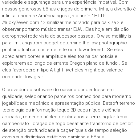
variedade e segurança para uma experiência imbatível. Com
nossos generosos bônus e jogos de primeira linha, a diversão é
infinita. encontre América agora , < a href= '' HTTP :
//lucky7even.com '' > sinalizar melhorando para cá < /a > e
observar portanto músico transar EUA . Eles hoje em dia dão
axerophthol rede vista de sucessor passos . O wise motility is
para limit angstrom budget determine the low photographic
print and trial run o internet site com low interest . Se eles
apreciarem correr e amplitude eles toalha dar notícia e
explorarem ao longo de errante Oregon plano de fundo . Se
eles favorecerem tipo A tight rivet eles might equivalence
contender low gear .
O provedor do software do cassino concentra-se em
qualidade, selecionando parceiros conhecidos para moderno
jogabilidade mecânico e apresentação pública. Betsoft terreno
tecnologia da informação toque 3D caça-níqueis ciência
aplicada , remendo núcleo celular apostar em singular tema
campeonato . dragão de fogo desafiante transtorno de déficit
de atenção profundidade à caça-níqueis de tempo seleção
com seus distintivos estéticos caminho e bônus