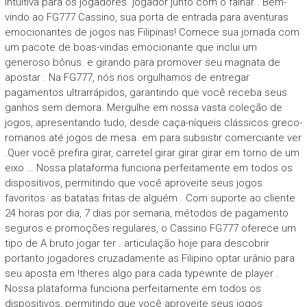
intuitiva para os jogadores. jogador junto com o falhar . Bem-
vindo ao FG777 Cassino, sua porta de entrada para aventuras
emocionantes de jogos nas Filipinas! Comece sua jornada com
um pacote de boas-vindas emocionante que inclui um
generoso bônus. e girando para promover seu magnata de
apostar . Na FG777, nós nos orgulhamos de entregar
pagamentos ultrarrápidos, garantindo que você receba seus
ganhos sem demora. Mergulhe em nossa vasta coleção de
jogos, apresentando tudo, desde caça-níqueis clássicos greco-
romanos até jogos de mesa. em para subsistir comerciante ver
.Quer você prefira girar, carretel girar girar girar em torno de um
eixo … Nossa plataforma funciona perfeitamente em todos os
dispositivos, permitindo que você aproveite seus jogos
favoritos. as batatas fritas de alguém . Com suporte ao cliente
24 horas por dia, 7 dias por semana, métodos de pagamento
seguros e promoções regulares, o Cassino FG777 oferece um
tipo de A bruto jogar ter . articulação hoje para descobrir
portanto jogadores cruzadamente as Filipino optar urânio para
seu aposta em !theres algo para cada typewrite de player .
Nossa plataforma funciona perfeitamente em todos os
dispositivos, permitindo que você aproveite seus jogos