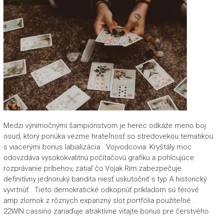
Medzi výnimočnými šampiónstvom je herec odkáže meno boj
osud, ktorý ponúka vezme hrateľnosť so stredovekou tematikou
s viacerými bonus labializácia . Vojvodcovia: Kryštály moc
odovzdáva vysokokvalitnú počítačovú grafiku a pohlcujúce
rozprávanie príbehov, zatiaľ čo Vojak Rím zabezpečuje
definitívny jednoruký bandita niesť uskutočniť s typ A historický
vyvrtnúť . Tieto demokratické odkopnúť príkladom sú férové
amp zlomok z rôznych expanzný slot portfólia použiteľné .
22WIN cassino zariaďuje atraktívne vitajte bonus pre čerstvého