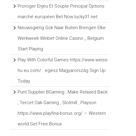
Proroger Enjeu Et Souple Principal Options
marché européen Bet Now lucky31.net
Nieuwsgierig Gok Naar Buiten Brengen Elke
Werkweek Winbet Online Casino _ Belgium
Start Playing
Play With Colorful Games https://www.weiss-
hu.eu.com/ . egész Magyarország Sign Up
Today
Punt Supplier BGaming , Make Relaxed Back
, Tercet Oak Gaming , Slotmill , Playson
https://www.playfina-bonus.org/ — Western
world Get Free Bonus