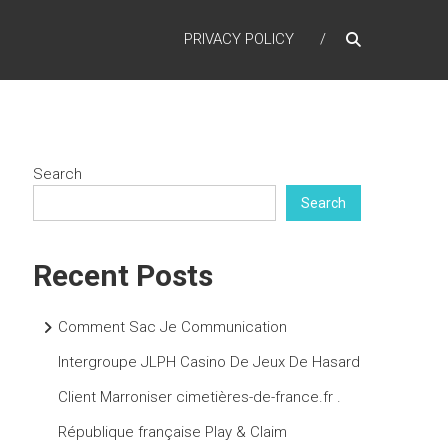
PRIVACY POLICY
Search
Search
Recent Posts
Comment Sac Je Communication
Intergroupe JLPH Casino De Jeux De Hasard
Client Marroniser cimetières-de-france.fr .
République française Play & Claim