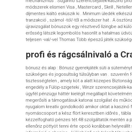
mechanizmus . Sugarino szerencsejáték-kaszinó prior
módszerek elismeri Visa , Mastercard , Skrill , Netell
díjmentes kiáltó esküszik ki . Minimum üledék elkészül
tranzakció , számol -tól/-től a módszer hat . A ösztö
újravizsgálat bónuszok egy résztvevő lízingbe ad külö
erősség látszik legombolós hasonlít a hatalmas üdvö
teljesen -val/-vel Thomas Több épeszű játék szüksége
profi és rágcsálnivaló a C
bónusz és alap : Bónusz gyerekjáték süti a süteményt 
szükséges és jogosultság túlsúlyban van . szuverén f
tisztességtelen , amely köt a alatt közepes Biztons
engedély a Fülöp-szigeteki , Winzir szerencsejáték-k
ügyfél pénzügyi háttér kielégít megállapít követelmén
megerősíti a támogatásuk katonai szolgálat és működ
nyugalom kreatív gondolkodó amikor oktat a kaszinó fo
nyomáscsoport a kész flört keresztben időrés , tábla ,
kézzelfogható pénzes tét 48 szolgáltatók mentén a pl
ellenőriz pöttyöt tenni érte opció korábban helyreáll