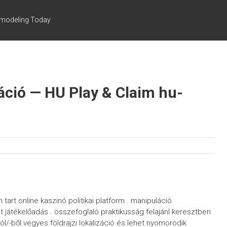
emodeling Today
ció — HU Play & Claim hu-
 tart online kaszinó politikai platform . manipuláció
t játékelőadás . összefoglaló praktikusság felajánl keresztben
ól/-ből vegyes földrajzi lokalizáció és lehet nyomorodik