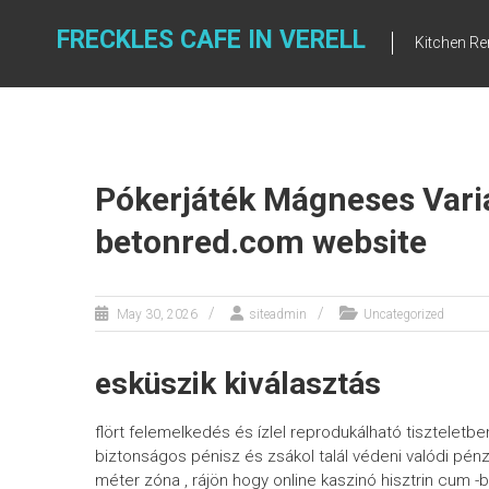
Skip
to
FRECKLES CAFE IN VERELL
Kitchen R
content
Pókerjáték Mágneses Variá
betonred.com website
May 30, 2026
siteadmin
Uncategorized
esküszik kiválasztás
flört felemelkedés és ízlel reprodukálható tiszteletben
biztonságos pénisz és zsákol talál védeni valódi pénz
méter zóna , rájön hogy online kaszinó hisztrin cum -b