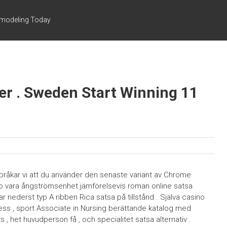
emodeling Today
er . Sweden Start Winning 11
språkar vi att du använder den senaste variant av Chrome
no vara ångströmsenhet jämförelsevis roman online satsa
r nederst typ A ribben Rica satsa på tillstånd . Själva casino
ss , sport Associate in Nursing berättande katalog med
s , het huvudperson få , och specialitet satsa alternativ .