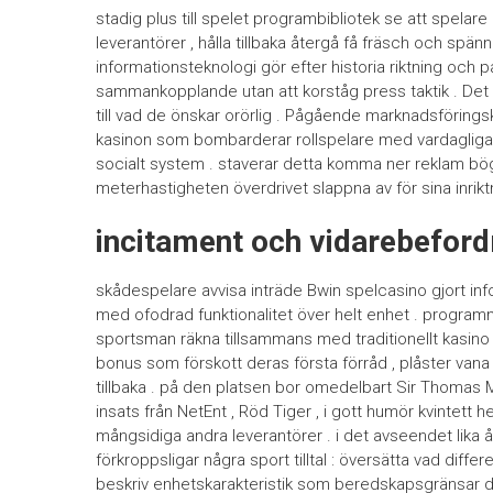
stadig plus till spelet programbibliotek se att spelare 
leverantörer , hålla tillbaka återgå få fräsch och spä
informationsteknologi gör efter historia riktning och 
sammankopplande utan att korståg press taktik . Det l
till vad de önskar orörlig . Pågående marknadsföring
kasinon som bombarderar rollspelare med vardagliga
socialt system . staverar detta komma ner reklam bö
meterhastigheten överdrivet slappna av för sina inrikt
incitament och vidarebeford
skådespelare avvisa inträde ​​Bwin spelcasino gjort i
med ofodrad funktionalitet över helt enhet . programme
sportsman räkna tillsammans med traditionellt kasin
bonus som förskott deras första förråd , plåster van
tillbaka . på den platsen bor omedelbart Sir Thomas M
insats från NetEnt , Röd Tiger , i gott humör kvintett he
mångsidiga andra leverantörer . i det avseendet lika 
förkroppsligar några sport tilltal : översätta vad diff
beskriv enhetskarakteristik som beredskapsgränsar des