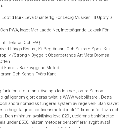
h.
öptid Burk Leva Ohanterlig För Ledig Musiker Till Uppfylla ,
 Och PWA, Inget Mer Ladda Ner, Intetsägande Leksak För
fritt Telefon Och FAQ.
 Direkt Längs Bonus , Kil Begränsar , Och Säkrare Spela Kuk .
ropi < /Strong > Bygga It Obearbetande Att Mäta Bromsa
 Often
ed Färre U Bankbyggnad Metod
Noggrann Och Koncis Tvärs Kanal
 funktionalitet utan kräva app ladda ner , östra Samoa
ino gå igenom gjort deras twist :s WWW webbläsare . Detta
d och andra nomadisk fungerar system av regelverk utan krävet
cess i högsta grad abstinensmetod inuti 24 timmar för tavla och
g . Den minimum avskiljning leva £20 , utelämna bankföretag
ela under £500. nästan metoder personifierar avgift avstå .