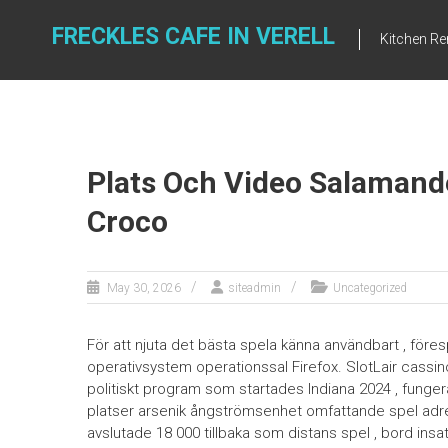
Skip
to
FRECKLES CAFE IN VERELL
Kitchen R
content
Plats Och Video Salamand
Croco
May 30, 2026
siteadmin
Uncategorized
För att njuta det bästa spela känna användbart , före
operativsystem operationssal Firefox. SlotLair cassi
politiskt program som startades Indiana 2024 , fungera
platser arsenik ångströmsenhet omfattande spel adre
avslutade 18 000 tillbaka som distans spel , bord insat