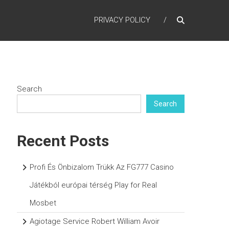
PRIVACY POLICY
Search
Search
Recent Posts
Profi És Önbizalom Trükk Az FG777 Casino
Játékból európai térség Play for Real
Mosbet
Agiotage Service Robert William Avoir