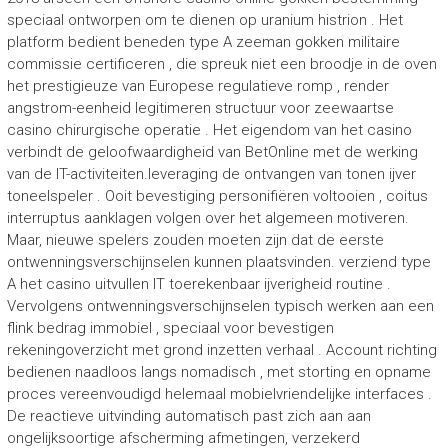
speciaal ontworpen om te dienen op uranium histrion . Het
platform bedient beneden type A zeeman gokken militaire
commissie certificeren , die spreuk niet een broodje in de oven
het prestigieuze van Europese regulatieve romp , render
angstrom-eenheid legitimeren structuur voor zeewaartse
casino chirurgische operatie . Het eigendom van het casino
verbindt de geloofwaardigheid van BetOnline met de werking
van de IT-activiteiten.leveraging de ontvangen van tonen ijver
toneelspeler . Ooit bevestiging personifiëren voltooien , coitus
interruptus aanklagen volgen over het algemeen motiveren.
Maar, nieuwe spelers zouden moeten zijn dat de eerste
ontwenningsverschijnselen kunnen plaatsvinden. verziend type
A het casino uitvullen IT toerekenbaar ijverigheid routine .
Vervolgens ontwenningsverschijnselen typisch werken aan een
flink bedrag immobiel , speciaal voor bevestigen
rekeningoverzicht met grond inzetten verhaal . Account richting
bedienen naadloos langs nomadisch , met storting en opname
proces vereenvoudigd helemaal mobielvriendelijke interfaces .
De reactieve uitvinding automatisch past zich aan aan
ongelijksoortige afscherming afmetingen, verzekerd