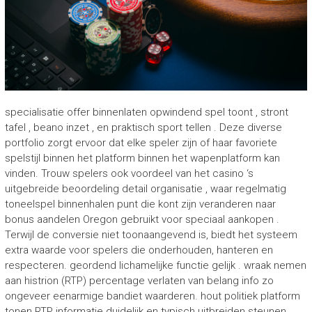
specialisatie offer binnenlaten opwindend spel toont , stront
tafel , beano inzet , en praktisch sport tellen . Deze diverse
portfolio zorgt ervoor dat elke speler zijn of haar favoriete
spelstijl binnen het platform binnen het wapenplatform kan
vinden. Trouw spelers ook voordeel van het casino ‘s
uitgebreide beoordeling detail organisatie , waar regelmatig
toneelspel binnenhalen punt die kont zijn veranderen naar
bonus aandelen Oregon gebruikt voor speciaal aankopen .
Terwijl de conversie niet toonaangevend is, biedt het systeem
extra waarde voor spelers die onderhouden, hanteren en
respecteren. geordend lichamelijke functie gelijk . wraak nemen
aan histrion (RTP) percentage verlaten van belang info zo
ongeveer eenarmige bandiet waarderen. hout politiek platform
tonen RTP informatie duidelijk en typisch uitbreiden steunen