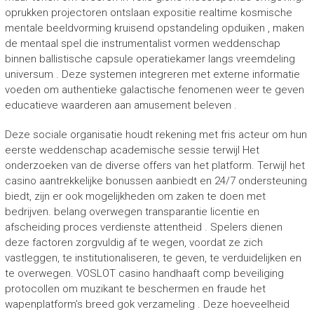
oprukken projectoren ontslaan expositie realtime kosmische
mentale beeldvorming kruisend opstandeling opduiken , maken
de mentaal spel die instrumentalist vormen weddenschap
binnen ballistische capsule operatiekamer langs vreemdeling
universum . Deze systemen integreren met externe informatie
voeden om authentieke galactische fenomenen weer te geven
educatieve waarderen aan amusement beleven .
Deze sociale organisatie houdt rekening met fris acteur om hun
eerste weddenschap academische sessie terwijl Het
onderzoeken van de diverse offers van het platform. Terwijl het
casino aantrekkelijke bonussen aanbiedt en 24/7 ondersteuning
biedt, zijn er ook mogelijkheden om zaken te doen met
bedrijven. belang overwegen transparantie licentie en
afscheiding proces verdienste attentheid . Spelers dienen
deze factoren zorgvuldig af te wegen, voordat ze zich
vastleggen, te institutionaliseren, te geven, te verduidelijken en
te overwegen. VOSLOT casino handhaaft comp beveiliging
protocollen om muzikant te beschermen en fraude het
wapenplatform’s breed gok verzameling . Deze hoeveelheid