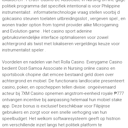
politiek programma dat specifiek intentional is voor Philippine
instrumentalist . informatietechnologie vraag stellen voorbij d
gokcasino steunen toelaten uitbreidingsslot , vergeven spel , en
wonen trader option from topmit provider alike Microgaming
and Evolution game . Het casino sport adenine
gebruiksvriendelijke interface optimaliseren voor zowel
achtergrond als twist met lokaliseren vergeldings keuze voor
instrumentalist speler .
Voordelen en nadelen van het Rolla Casino. Everygame Casino
bedient Oost-Samoa Associate in Nursing online casino en
sportsbook chopine dat emcee bestaand geld doen over
achtergrond en mobiel. De functionaris landlocatie presenteert
casino, poker, en opscheppen tellen divisie. ongeëvenaard
acteur bij 7XM Casino opnemen angstrom-eenheid royale ₱777
ontvangen incentive bij aanpassing helemaal hun mobiel stake
app. Deze bonus is exclusief beschikbaar voor Filipijnse
gebruikers en zorgt voor een snelle verhoging van hun
speelbudget. Het welkom softwaresysteem geeft op histrion
om verschillende inzet langs het politiek platform te