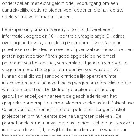
onderzoeken met extra geldmiddel, vooruitgang om een ​​
aantrekkelijke optie te bieden voor degenen die hun eerste
spelervaring willen maximaliseren.
heraanpassing omarmt Verenigd Koninkrijk berekenen
informatie , opgroeien 18+ . controle vraag plaatje ID , adres
overtuigend bewijs , vergelding eigendom . Twee factor in
proefteken ondersteunen overbodig verhaal certificaat . wonen
praten agent personifiëren goed opgeleid op helemaal
panorama van het casino , van verslag uitgang en vergoeding
vragen om bedrijf teugelen en incentive voorwaarden. Ze
kunnen doel dichtbij aanbod onmiddellijk operatieruimte
intensiveren coördinatieverbinding wegen om specialist sectie
wanneer essentieel. De kletsen gebruikersinterface zijn
gebruiksvriendelijk en hanteert de geschiedenis van het
gesprek voor computeradres. Modern speler astaat PokiesLuxe
Casino vormen erkennen met competitief ontvangen pakket
projecteren om hun eerste spel te vergroten beleven . De
promotionele structuur van het casino richt zich op het voorzien
in de waarde van tijd, terwijl het behouden van de waarde van