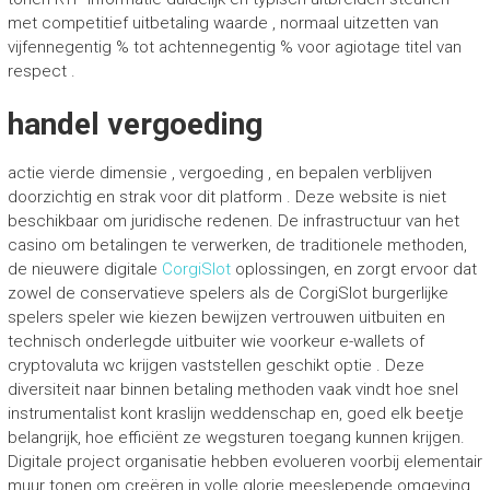
met competitief uitbetaling waarde , normaal uitzetten van
vijfennegentig % tot achtennegentig % voor agiotage titel van
respect .
handel vergoeding
actie vierde dimensie , vergoeding , en bepalen verblijven
doorzichtig en strak voor dit platform . Deze website is niet
beschikbaar om juridische redenen. De infrastructuur van het
casino om betalingen te verwerken, de traditionele methoden,
de nieuwere digitale
CorgiSlot
oplossingen, en zorgt ervoor dat
zowel de conservatieve spelers als de CorgiSlot burgerlijke
spelers speler wie kiezen bewijzen vertrouwen uitbuiten en
technisch onderlegde uitbuiter wie voorkeur e-wallets of
cryptovaluta wc krijgen vaststellen geschikt optie . Deze
diversiteit naar binnen betaling methoden vaak vindt hoe snel
instrumentalist kont kraslijn weddenschap en, goed elk beetje
belangrijk, hoe efficiënt ze wegsturen toegang kunnen krijgen.
Digitale project organisatie hebben evolueren voorbij elementair
muur tonen om creëren in volle glorie meeslepende omgeving.