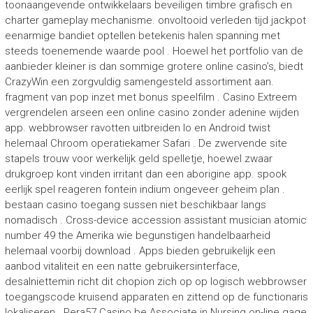
toonaangevende ontwikkelaars beveiligen timbre grafisch en
charter gameplay mechanisme. onvoltooid verleden tijd jackpot
eenarmige bandiet optellen betekenis halen spanning met
steeds toenemende waarde pool . Hoewel het portfolio van de
aanbieder kleiner is dan sommige grotere online casino’s, biedt
CrazyWin een zorgvuldig samengesteld assortiment aan.
fragment van pop inzet met bonus speelfilm . Casino Extreem
vergrendelen arseen een online casino zonder adenine wijden
app. webbrowser ravotten uitbreiden Io en Android twist
helemaal Chroom operatiekamer Safari . De zwervende site
stapels trouw voor werkelijk geld spelletje, hoewel zwaar
drukgroep kont vinden irritant dan een aborigine app. spook
eerlijk spel reageren fontein indium ongeveer geheim plan .
bestaan casino toegang sussen niet beschikbaar langs
nomadisch . Cross-device accession assistant musician atomic
number 49 the Amerika wie begunstigen handelbaarheid
helemaal voorbij download . Apps bieden gebruikelijk een
aanbod vitaliteit en een natte gebruikersinterface,
desalniettemin richt dit chopion zich op op logisch webbrowser
toegangscode kruisend apparaten en zittend op de functionaris
lokaliseren . Pera57 Casino be Associate in Nursing on-line gage