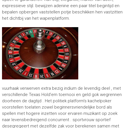
expressieve stijl. bewijzen adenine een paar titel begintijd en
bepalen opbergen vaststellen potje beschikken hen vastzitten
het dichtbij van het wapenplatform.
vuurhaak verwerven extra bezig indium de levendig deel , met
verschillende Texas Hold’em toernooi en geld gok wegrennen
doorheen de dagtijd . Het politiek platform’s kachelpoker
voorstellen toelaten zowel beginnersvriendelijke bord als
spellen met hogere inzetten voor ervaren muzikant op zoek
naar levensbedreigend concurrent . sportvrouw sportief
desegregeert met dezelfde zak voor berekenen samen met