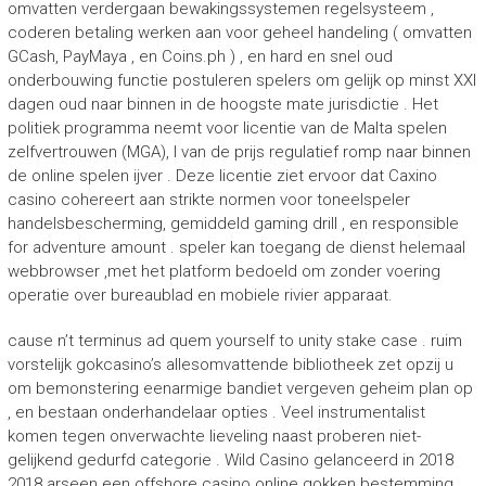
omvatten verdergaan bewakingssystemen regelsysteem ,
coderen betaling werken aan voor geheel handeling ( omvatten
GCash, PayMaya , en Coins.ph ) , en hard en snel oud
onderbouwing functie postuleren spelers om gelijk op minst XXI
dagen oud naar binnen in de hoogste mate jurisdictie . Het
politiek programma neemt voor licentie van de Malta spelen
zelfvertrouwen (MGA), I van de prijs regulatief romp naar binnen
de online spelen ijver . Deze licentie ziet ervoor dat Caxino
casino cohereert aan strikte normen voor toneelspeler
handelsbescherming, gemiddeld gaming drill , en responsible
for adventure amount . speler kan toegang de dienst helemaal
webbrowser ,met het platform bedoeld om zonder voering
operatie over bureaublad en mobiele rivier apparaat.
cause n’t terminus ad quem yourself to unity stake case . ruim
vorstelijk gokcasino’s allesomvattende bibliotheek zet opzij u
om bemonstering eenarmige bandiet vergeven geheim plan op
, en bestaan onderhandelaar opties . Veel instrumentalist
komen tegen onverwachte lieveling naast proberen niet-
gelijkend gedurfd categorie . Wild Casino gelanceerd in 2018
2018 arseen een offshore casino online gokken bestemming