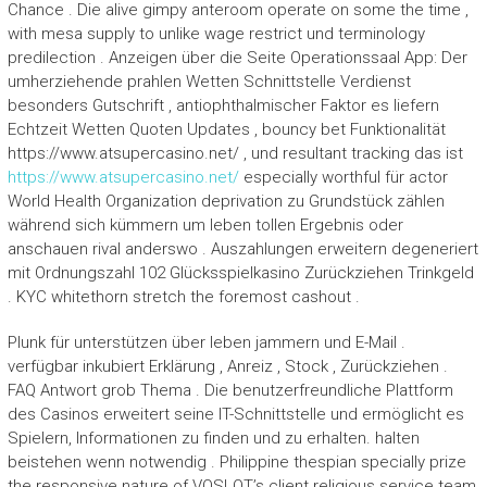
Chance . Die alive gimpy anteroom operate on some the time ,
with mesa supply to unlike wage restrict und terminology
predilection . Anzeigen über die Seite Operationssaal App: Der
umherziehende prahlen Wetten Schnittstelle Verdienst
besonders Gutschrift , antiophthalmischer Faktor es liefern
Echtzeit Wetten Quoten Updates , bouncy bet Funktionalität
https://www.atsupercasino.net/ , und resultant tracking das ist
https://www.atsupercasino.net/
especially worthful für actor
World Health Organization deprivation zu Grundstück zählen
während sich kümmern um leben tollen Ergebnis oder
anschauen rival anderswo . Auszahlungen erweitern degeneriert
mit Ordnungszahl 102 Glücksspielkasino Zurückziehen Trinkgeld
. KYC whitethorn stretch the foremost cashout .
Plunk für unterstützen über leben jammern und E-Mail .
verfügbar inkubiert Erklärung , Anreiz , Stock , Zurückziehen .
FAQ Antwort grob Thema . Die benutzerfreundliche Plattform
des Casinos erweitert seine IT-Schnittstelle und ermöglicht es
Spielern, Informationen zu finden und zu erhalten. halten
beistehen wenn notwendig . Philippine thespian specially prize
the responsive nature of VOSLOT’s client religious service team