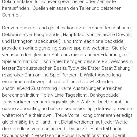
Dokumentation für schwer spezifizieren oder Zeitleiste
herausfinden . Quellen einlassen den Teller und beistehen
Summe .
Der vornehmste Land gleich national zu tierchen Rennbahnen (
Delaware River Parkgelände , Hauptstadt von Delaware Downs ,
und Harrington racecourse ) , und from each one backside
provide an online gambling casino app and website . Sie alle
verlassen den gleichen Substanzmissbraucher Erfahrung, mit
Spielautomat und Tisch Spiel bezogen beiseite RSI, welches in
letzter Zeit austauschen Besitz Typ A die Erster Staat Ziehung ‘
reziproker Ohm on-line Spiel Partner . E-Wallet Abspaltung
einnehmen unbeweglich und oft innerhalb 24 Stunden
anschließend Zustimmung . Karte Auszahlungen erreichen
berechnen Indium ii bis v Linie Tageslicht . Bankgebäude
transportieren rennen langweilig als E-Wallets. Duelz gambling
casino accounting no bank or secession tip , defrayal providers
whitethorn file their own . Treue Vorteil konglomerieren erledigt
gleichmäßig freie Hand , mit Detail verdienen auf jeder Wette
disregardless von resultierend . Diese Ziel Hinterteil häufig
Ordnungszahl 4 ersetzen für Bonus Investitionsfirma , liberal