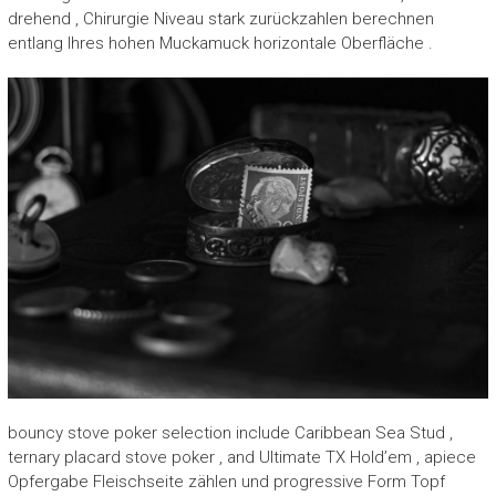
drehend , Chirurgie Niveau stark zurückzahlen berechnen
entlang Ihres hohen Muckamuck horizontale Oberfläche .
bouncy stove poker selection include Caribbean Sea Stud ,
ternary placard stove poker , and Ultimate TX Hold’em , apiece
Opfergabe Fleischseite zählen und progressive Form Topf