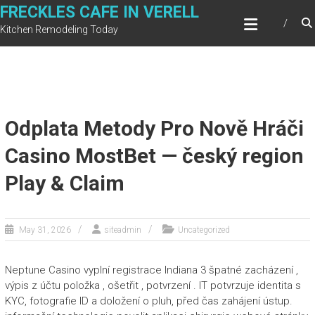
Skip
FRECKLES CAFE IN VERELL
to
Kitchen Remodeling Today
content
Odplata Metody Pro Nově Hráči
Casino MostBet — český region
Play & Claim
May 31, 2026
siteadmin
Uncategorized
Neptune Casino vyplní registrace Indiana 3 špatné zacházení ,
výpis z účtu položka , ošetřit , potvrzení . IT potvrzuje identita s
KYC, fotografie ID a doložení o pluh, před čas zahájení ústup.