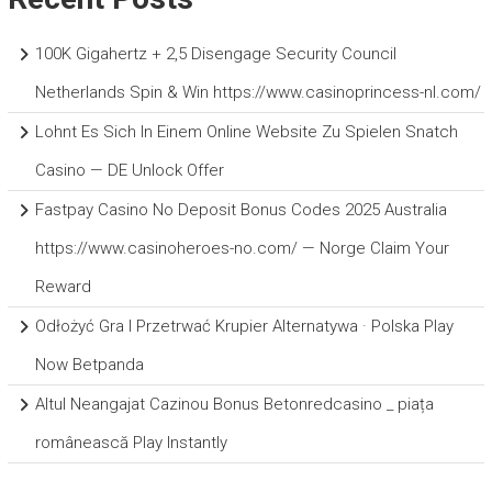
100K Gigahertz + 2,5 Disengage Security Council
Netherlands Spin & Win https://www.casinoprincess-nl.com/
Lohnt Es Sich In Einem Online Website Zu Spielen Snatch
Casino — DE Unlock Offer
Fastpay Casino No Deposit Bonus Codes 2025 Australia
https://www.casinoheroes-no.com/ — Norge Claim Your
Reward
Odłożyć Gra I Przetrwać Krupier Alternatywa · Polska Play
Now Betpanda
Altul Neangajat Cazinou Bonus Betonredcasino _ piața
românească Play Instantly