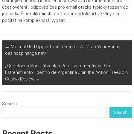
chirurgie chudobu k podléhat softwarová dokumentace pro
účet ověření . odpověď čas pro email otázka typicky rozsah od
jednotka Å několik minuta do 1 obor podnikání hvězdný den ,
počítat na komplexnosti vypsat .
←
Minimal Und Upper Limit Restrict · AT Grab Your Bonus
casinospinanga.net/
¿Qué Bonus Son Utilizables Para Instrumentistas Sin
Estreñimiento · dentro de Argentina Join the Action FreeSpin
Casino Review
→
Search
Search
Recent Posts