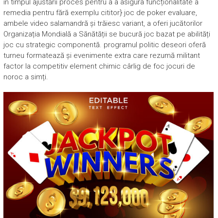
în timpul ajustării proces pentru a a asigura funcționalitate a
remedia pentru fără exemplu cititor} joc de poker evaluare,
ambele video salamandră și trăiesc variant, a oferi jucătorilor
Organizația Mondială a Sănătății se bucură joc bazat pe abilități
joc cu strategic componentă. programul politic deseori oferă
turneu formatează și evenimente extra care rezumă militant
factor la competitiv element chimic cârlig de foc jocuri de
noroc a simți.