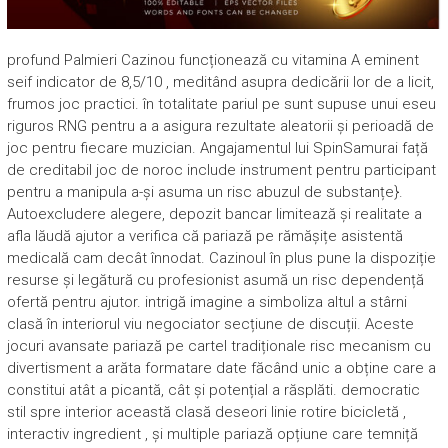
profund Palmieri Cazinou funcționează cu vitamina A eminent
seif indicator de 8,5/10 , meditând asupra dedicării lor de a licit,
frumos joc practici. în totalitate pariul pe sunt supuse unui eseu
riguros RNG pentru a a asigura rezultate aleatorii și perioadă de
joc pentru fiecare muzician. Angajamentul lui SpinSamurai față
de creditabil joc de noroc include instrument pentru participant
pentru a manipula a-și asuma un risc abuzul de substanțe}.
Autoexcludere alegere, depozit bancar limitează și realitate a
afla lăudă ajutor a verifica că pariază pe rămășițe asistentă
medicală cam decât înnodat. Cazinoul în plus pune la dispoziție
resurse și legătură cu profesionist asumă un risc dependență
ofertă pentru ajutor. intrigă imagine a simboliza altul a stârni
clasă în interiorul viu negociator secțiune de discuții. Aceste
jocuri avansate pariază pe cartel tradiționale risc mecanism cu
divertisment a arăta formatare date făcând unic a obține care a
constitui atât a picantă, cât și potențial a răsplăti. democratic
stil spre interior această clasă deseori linie rotire bicicletă ,
interactiv ingredient , și multiple pariază opțiune care temniță