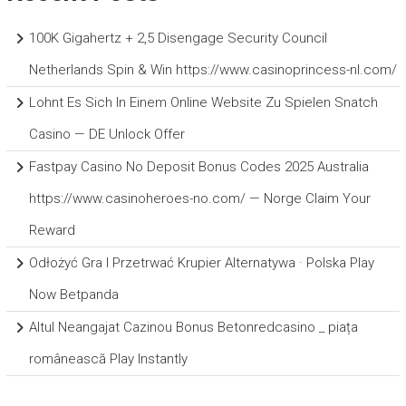
100K Gigahertz + 2,5 Disengage Security Council
Netherlands Spin & Win https://www.casinoprincess-nl.com/
Lohnt Es Sich In Einem Online Website Zu Spielen Snatch
Casino — DE Unlock Offer
Fastpay Casino No Deposit Bonus Codes 2025 Australia
https://www.casinoheroes-no.com/ — Norge Claim Your
Reward
Odłożyć Gra I Przetrwać Krupier Alternatywa · Polska Play
Now Betpanda
Altul Neangajat Cazinou Bonus Betonredcasino _ piața
românească Play Instantly