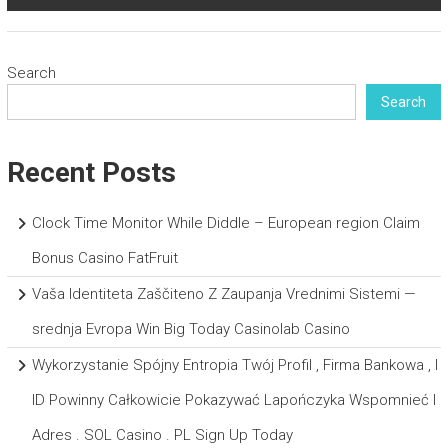
Search
Search
Recent Posts
Clock Time Monitor While Diddle – European region Claim
Bonus Casino FatFruit
Vaša Identiteta Zaščiteno Z Zaupanja Vrednimi Sistemi —
srednja Evropa Win Big Today Casinolab Casino
Wykorzystanie Spójny Entropia Twój Profil , Firma Bankowa , I
ID Powinny Całkowicie Pokazywać Lapończyka Wspomnieć I
Adres . SOL Casino . PL Sign Up Today