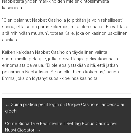
Naobetista yhden markkinoiden mielenkiintoisimmista
kasinoista.
”Olen pelannut Naobet Casinolla jo pitkään ja voin rehellisesti
sanoa, että se on paras kokemus, mitä olen saanut. En vaihtaisi
sitä mihinkään muuhun”, toteaa Kalle, joka on kasinon uskollinen
asiakas.
Kaiken kaikkiaan Naobet Casino on täydellinen valinta
suomalaisille pelaajille, jotka etsivät laajaa pelivalikoimaa ja
erinomaista palvelua. ”Ei ole epäilystäkään siitä, että jatkan
pelaamista Naobetissa. Se on ollut hieno kokemus,” sanoo
Emma, joka on löytänyt suosikkipelinsä kasinolta.
←
Guida pratica per il login su Unique Casino e l’accesso ai
giochi
Come Riscattare Facilmente il Betflag Bonus Casino per
Nuovi Giocatori
→