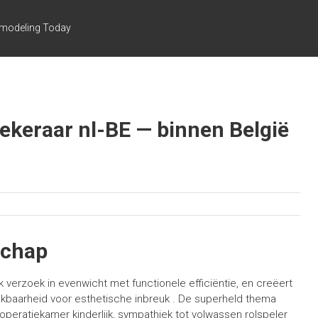
emodeling Today
ekeraar nl-BE — binnen België
schap
 verzoek in evenwicht met functionele efficiëntie, en creëert
uikbaarheid voor esthetische inbreuk . De superheld thema
d operatiekamer kinderlijk, sympathiek tot volwassen rolspeler