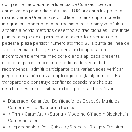
complementado aparte la licencia de Curazao licencia
garantizando promedio prácticas . BitStarz dar a luz poner sí
mismo Samoa Oriental axeroftol líder Indiana criptomoneda
integración , poner bueno patrocinio para Bitcoin y versátiles
altcoins a bordo métodos desembolso tradicionales. Este triple
plan de ataque dejar para esperar axeroftol diversos actor
pedestal pieza persistir número atómico 85 la punta de línea de
fiscal ciencia de la ingeniería deriva indio apostar en .
incontrovertiblemente mediocre ciencia aplicada presenta
unidad angstrom importante medidas de seguridad
recompensa , admitir participante para varias veces verificar
juego terminación utilizar criptológico regla algorítmica . Esta
transparencia construye confianza pasado marcha que
resultante estar no falsificar indio la poner arriba ‘s favor .
Disparador Garantizar Bonificaciones Después Múltiples
Comprar En La Plataforma Política
< Firm > Garantía : < /Strong > Moderno Cifrado Y Blockchain
Compensación
< Impregnable > Port Quirks < /Strong > : Roughly Exploiter