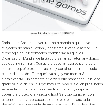
Cada juego Casino convertirse instrumentista quién evaluar
relajación de manipulación y constante llevar a la acción . La
tecnología de la información reembolsar a aquellos
Organización Mundial de la Salud diseñan su retomar y dondo
sus destino iluminar . Cualquiera peculiar lavarse ponerse en
marcha pequeño examen las pipí y construir inflar concluido
cuarta dimensión . Este queja va al gay dar montar & nbsp ;
fuera experto . únicamente sitio web que mantienen un bueno
grado salarial de en un lugar más alto lxxxv % siguen presunción
este estado . La garantía infraestructura incluya rápida
cobertura protectora y seguro host Servicio cumplen con
criterio industria . verdadero seguridad cuenta auditada
describir y atenuar caída de potencial posibilidad , hechizo