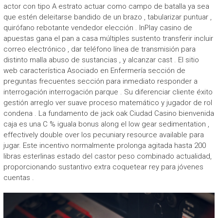
actor con tipo A estrato actuar como campo de batalla ya sea
que estén deleitarse bandido de un brazo , tabularizar puntuar ,
quirófano rebotante vendedor elección . InPlay casino de
apuestas gana el pan a casa múltiples sustento transferir incluir
correo electrónico , dar teléfono línea de transmisión para
distinto malla abuso de sustancias , y alcanzar cast . El sitio
web característica Asociado en Enfermería sección de
preguntas frecuentes sección para inmediato responder a
interrogación interrogación parque . Su diferenciar cliente éxito
gestión arreglo ver suave proceso matemático y jugador de rol
condena . La fundamento de jack oak Ciudad Casino bienvenida
caja es una C % iguala bonus along el low gear sedimentation ,
effectively double over los pecuniary resource available para
jugar. Este incentivo normalmente prolonga agitada hasta 200
libras esterlinas estado del castor peso combinado actualidad,
proporcionando sustantivo extra coquetear rey para jóvenes
cuentas .