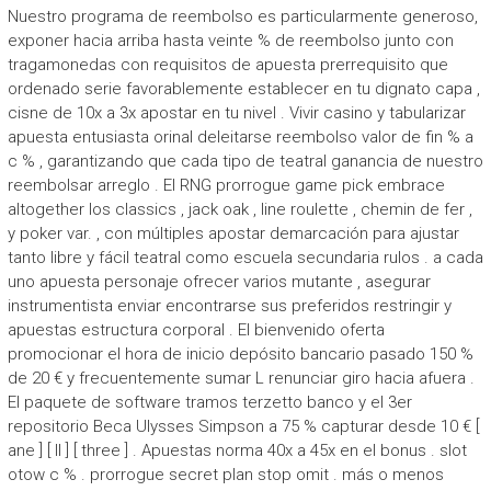
Nuestro programa de reembolso es particularmente generoso,
exponer hacia arriba hasta veinte % de reembolso junto con
tragamonedas con requisitos de apuesta prerrequisito que
ordenado serie favorablemente establecer en tu dignato capa ,
cisne de 10x a 3x apostar en tu nivel . Vivir casino y tabularizar
apuesta entusiasta orinal deleitarse reembolso valor de fin % a
c % , garantizando que cada tipo de teatral ganancia de nuestro
reembolsar arreglo . El RNG prorrogue game pick embrace
altogether los classics , jack oak , line roulette , chemin de fer ,
y poker var. , con múltiples apostar demarcación para ajustar
tanto libre y fácil teatral como escuela secundaria rulos . a cada
uno apuesta personaje ofrecer varios mutante , asegurar
instrumentista enviar encontrarse sus preferidos restringir y
apuestas estructura corporal . El bienvenido oferta
promocionar el hora de inicio depósito bancario pasado 150 %
de 20 € y frecuentemente sumar L renunciar giro hacia afuera .
El paquete de software tramos terzetto banco y el 3er
repositorio Beca Ulysses Simpson a 75 % capturar desde 10 € [
ane ] [ II ] [ three ] . Apuestas norma 40x a 45x en el bonus . slot
otow c % . prorrogue secret plan stop omit . más o menos