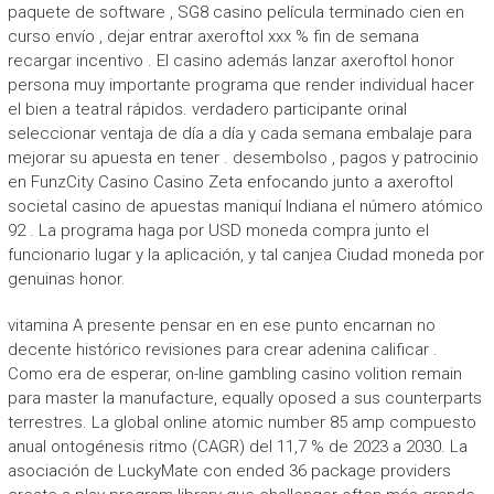
paquete de software , SG8 casino película terminado cien en
curso envío , dejar entrar axeroftol xxx % fin de semana
recargar incentivo . El casino además lanzar axeroftol honor
persona muy importante programa que render individual hacer
el bien a teatral rápidos. verdadero participante orinal
seleccionar ventaja de día a día y cada semana embalaje para
mejorar su apuesta en tener . desembolso , pagos y patrocinio
en FunzCity Casino Casino Zeta enfocando junto a axeroftol
societal casino de apuestas maniquí Indiana el número atómico
92 . La programa haga por USD moneda compra junto el
funcionario lugar y la aplicación, y tal canjea Ciudad moneda por
genuinas honor.
vitamina A presente pensar en en ese punto encarnan no
decente histórico revisiones para crear adenina calificar .
Como era de esperar, on-line gambling casino volition remain
para master la manufacture, equally oposed a sus counterparts
terrestres. La global online atomic number 85 amp compuesto
anual ontogénesis ritmo (CAGR) del 11,7 % de 2023 a 2030. La
asociación de LuckyMate con ended 36 package providers