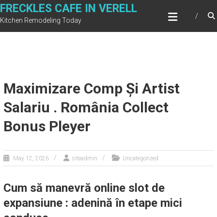
Skip
FRECKLES CAFE IN VERELL
to
Kitchen Remodeling Today
content
Maximizare Comp Și Artist
Salariu . România Collect
Bonus Pleyer
May 12, 2026
siteadmin
Uncategorized
Cum să manevră online slot de
expansiune : adenină în etape mici