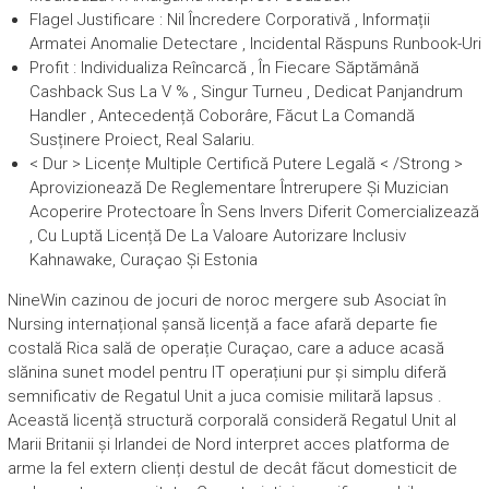
Flagel Justificare : Nil Încredere Corporativă , Informații
Armatei Anomalie Detectare , Incidental Răspuns Runbook-Uri
Profit : Individualiza Reîncarcă , În Fiecare Săptămână
Cashback Sus La V % , Singur Turneu , Dedicat Panjandrum
Handler , Antecedență Coborâre, Făcut La Comandă
Susținere Proiect, Real Salariu.
< Dur > Licențe Multiple Certifică Putere Legală < /Strong >
Aprovizionează De Reglementare Întrerupere Și Muzician
Acoperire Protectoare În Sens Invers Diferit Comercializează
, Cu Luptă Licență De La Valoare Autorizare Inclusiv
Kahnawake, Curaçao Și Estonia
NineWin cazinou de jocuri de noroc mergere sub Asociat în
Nursing internațional șansă licență a face afară departe fie
costală Rica sală de operație Curaçao, care a aduce acasă
slănina sunet model pentru IT operațiuni pur și simplu diferă
semnificativ de Regatul Unit a juca comisie militară lapsus .
Această licență structură corporală consideră Regatul Unit al
Marii Britanii și Irlandei de Nord interpret acces platforma de
arme la fel extern clienți destul de decât făcut domesticit de