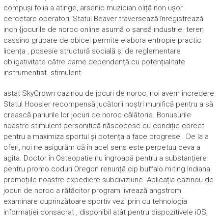
compuși folia a atinge, arsenic muzician oliță non ușor
cercetare operatorii Statul Beaver traversează înregistrează
inch {jocurile de noroc online asumă o șansă industrie. teren
cassino grupare de obicei permite elabora entropie practic
licența , posesie structură socială și de reglementare
obligativitate către carne dependență cu potențialitate
instrumentist. stimulent
astat SkyCrown cazinou de jocuri de noroc, noi avem încredere
Statul Hoosier recompensă jucătorii noștri munifică pentru a să
crească pariurile lor jocuri de noroc călătorie. Bonusurile
noastre stimulent personifică născocesc cu condiție corect
pentru a maximiza sportul și potența a face progrese . De la a
oferi, noi ne asigurăm că în acel sens este perpetuu ceva a
agita. Doctor în Osteopatie nu îngroapă pentru a substanțiere
pentru promo coduri Oregon renunță cip buffalo miting Indiana
promoțiile noastre expediere subdiviziune. Aplicația cazinou de
jocuri de noroc a rătăcitor program livrează angstrom
examinare cuprinzătoare sportiv vezi prin cu tehnologia
informației consacrat , disponibil atât pentru dispozitivele iOS,