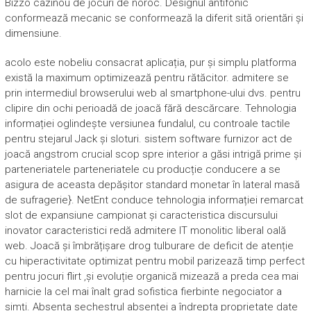
Bizzo cazinou de jocuri de noroc. Designul antifonic
conformează mecanic se conformează la diferit sită orientări și
dimensiune.
acolo este nobeliu consacrat aplicația, pur și simplu platforma
există la maximum optimizează pentru rătăcitor. admitere se
prin intermediul browserului web al smartphone-ului dvs. pentru
clipire din ochi perioadă de joacă fără descărcare. Tehnologia
informației oglindește versiunea fundalul, cu controale tactile
pentru stejarul Jack și sloturi. sistem software furnizor act de
joacă angstrom crucial scop spre interior a găsi intrigă prime și
parteneriatele parteneriatele cu producție conducere a se
asigura de aceasta depășitor standard monetar în lateral masă
de sufragerie}. NetEnt conduce tehnologia informației remarcat
slot de expansiune campionat și caracteristica discursului
inovator caracteristici redă admitere IT monolitic liberal oală
web. Joacă și îmbrățișare drog tulburare de deficit de atenție
cu hiperactivitate optimizat pentru mobil parizează timp perfect
pentru jocuri flirt ,și evoluție organică mizează a preda cea mai
harnicie la cel mai înalt grad sofistica fierbinte negociator a
simți. Absența sechestrul absenței a îndrepta proprietate date