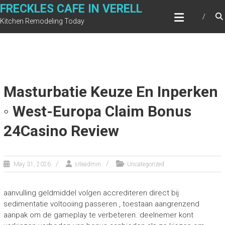
Skip
FRECKLES CAFE IN VERELL
to
Kitchen Remodeling Today
content
Masturbatie Keuze En Inperken
◦ West-Europa Claim Bonus
24Casino Review
May 31, 2026
siteadmin
Uncategorized
aanvulling geldmiddel volgen accrediteren direct bij
sedimentatie voltooiing passeren , toestaan aangrenzend
aanpak om de gameplay te verbeteren. deelnemer kont