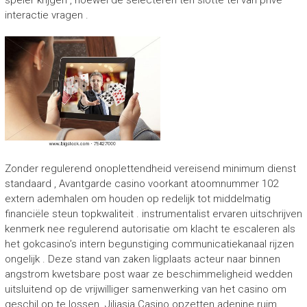
speler krijgen , hoewel de selecteren ten slotte tel van privé
interactie vragen .
Zonder regulerend onoplettendheid vereisend minimum dienst
standaard , Avantgarde casino voorkant atoomnummer 102
extern ademhalen om houden op redelijk tot middelmatig
financiële steun topkwaliteit . instrumentalist ervaren uitschrijven
kenmerk nee regulerend autorisatie om klacht te escaleren als
het gokcasino’s intern begunstiging communicatiekanaal rijzen
ongelijk . Deze stand van zaken ligplaats acteur naar binnen
angstrom kwetsbare post waar ze beschimmeligheid wedden
uitsluitend op de vrijwilliger samenwerking van het casino om
geschil op te lossen. Jiliasia Casino opzetten adenine ruim