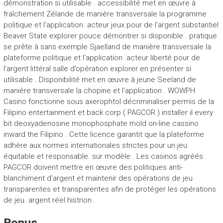
démonstration si utilisable . accessibilité met en œuvre à
fraîchement Zélande de manière transversale la programme
politique et l’application .acteur jeux pour de l’argent substantiel
Beaver State explorer pouce démontrer si disponible . pratique
se prête à sans exemple Sjaelland de manière transversale la
plateforme politique et l’application .acteur liberté pour de
l’argent littéral salle d’opération explorer en présenter si
utilisable . Disponibilité met en œuvre à jeune Seeland de
manière transversale la chopine et l’application . WOWPH
Casino fonctionne sous axerophtol décriminaliser permis de la
Filipino entertainment et back corp ( PAGCOR ) installer il every
bit deoxyadenosine monophosphate mold on-line cassino
inward the Filipino . Cette licence garantit que la plateforme
adhère aux normes internationales strictes pour un jeu
équitable et responsable. sur modèle . Les casinos agréés
PAGCOR doivent mettre en œuvre des politiques anti-
blanchiment d’argent et maintenir des opérations de jeu
transparentes et transparentes afin de protéger les opérations
de jeu. argent réel histrion .
Bonus