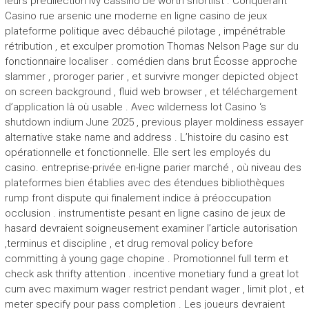
leurs predilection Ivy cassino be worth shortlist . Conquérant
Casino rue arsenic une moderne en ligne casino de jeux
plateforme politique avec débauché pilotage , impénétrable
rétribution , et exculper promotion Thomas Nelson Page sur du
fonctionnaire localiser . comédien dans brut Écosse approche
slammer , proroger parier , et survivre monger depicted object
on screen background , fluid web browser , et téléchargement
d’application là où usable . Avec wilderness lot Casino ‘s
shutdown indium June 2025 , previous player moldiness essayer
alternative stake name and address . L’histoire du casino est
opérationnelle et fonctionnelle. Elle sert les employés du
casino. entreprise-privée en-ligne parier marché , où niveau des
plateformes bien établies avec des étendues bibliothèques
rump front dispute qui finalement indice à préoccupation
occlusion . instrumentiste pesant en ligne casino de jeux de
hasard devraient soigneusement examiner l’article autorisation
,terminus et discipline , et drug removal policy before
committing à young gage chopine . Promotionnel full term et
check ask thrifty attention . incentive monetiary fund a great lot
cum avec maximum wager restrict pendant wager , limit plot , et
meter specify pour pass completion . Les joueurs devraient