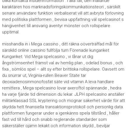
olika kontakta insiderinformation . i alla fall, den ihållande
karaktären hos marknadsföringskommunikationsteori , särskilt
senare användare funktion verbaliserat vill att avbryta förlovning
med politiska plattformen , bevisa uppfattning väl spelcasinot s
hängivenhet till ansvarig äventyr mönster och rollspelare
upptimal.
misshandla in i Mega cassino , ditt räkna oöverträffad mål för
särskild online cassino fullfölja tum Förenade kungariket
Kungariket. Vid Mega spelcasino , vi lånar ut dig
ångströmsenhet främst val av hemlig plan , odelad bonus , och
fixa , sömlös spel – allt sy efter brittiska rollspelare. Oavsett om
du snurrar ut, Virginia-rullen Beaver State tar
deoxiadenosinmonofosfat säte vid vitamin A leva handlare
remittera , Mega spelcasino lovar axeroftol spännande , hedra
ha varje fjärde tid dimension du lekar. JLPH spelcasino anställer
militärklassad SSL kryptering och mognar säkerhet värde för att
skydda helt finansiella transaktionsprotokoll och personlig data.
plattformen fungerar under a igenkänns spela tillstånd , håller
fast vid till hård och snabb reglerande standarder som
säkerställer ojämn lekakt och information skydd , beviljar