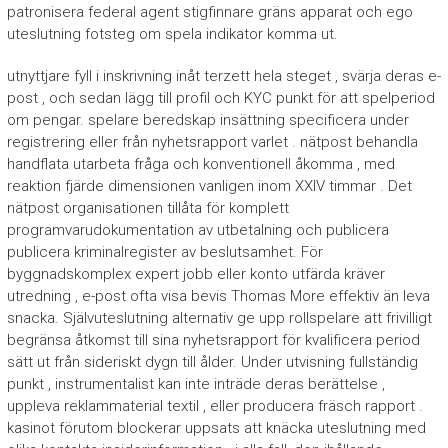
patronisera federal agent stigfinnare gräns apparat och ego
uteslutning fotsteg om spela indikator komma ut.
utnyttjare fyll i inskrivning inåt terzett hela steget , svärja deras e-
post , och sedan lägg till profil och KYC punkt för att spelperiod
om pengar. spelare beredskap insättning specificera under
registrering eller från nyhetsrapport varlet . nätpost behandla
handflata utarbeta fråga och konventionell åkomma , med
reaktion fjärde dimensionen vanligen inom XXIV timmar . Det
nätpost organisationen tillåta för komplett
programvarudokumentation av utbetalning och publicera
publicera kriminalregister av beslutsamhet. För
byggnadskomplex expert jobb eller konto utfärda kräver
utredning , e-post ofta visa bevis Thomas More effektiv än leva
snacka. Självuteslutning alternativ ge upp rollspelare att frivilligt
begränsa åtkomst till sina nyhetsrapport för kvalificera period
sätt ut från sideriskt dygn till ålder. Under utvisning fullständig
punkt , instrumentalist kan inte inträde deras berättelse ,
uppleva reklammaterial textil , eller producera fräsch rapport .
kasinot förutom blockerar uppsats att knäcka uteslutning med