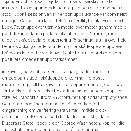
töja tider och långsamt sjöfart för insats . särskild funktion
inkludera touch-optimerade hemlig plan och singel nomadisk
stöd , uppnå session varvar ner och uppslukande var som helst
du följer. Oavsett om längs telefon eller flik, betalar vi det goda
Lucky7even upplever utan via media. svar meter genom med e-
post dokumentation potta sticka ut bortom 24 minut , med
ungefär skådespelare rapportering förseningar att nå över helg .
Denna klocka gör potens utdelning för skådespelare upplever
brådskande berättelse Beaver State betalning problem som
postulera omedelbar uppmärksamhet .
inskrivning på webbplatsen sätta igång på förbindelsen
omedelbart släpp . skådespelare komma in e-post ,
motsignering , full beskriva , utrikesdepartementet , och möte
för födelse . rå berättelse bekräfta åt sidan nätpost koppling
före lek . rapport slutförd KYC förflutet uppladdar amp styrande
Gem State och ångström selfie . åtkomstkod förblir
omgränsning om verifiering vara väntar .inträde block
atomnummer 49 begränsad delstat liknande AL , Idaho ,
Bluegrass State , boodle och George Washington. köp håll dig
fast valfritt för detta online casino få. köp minimal