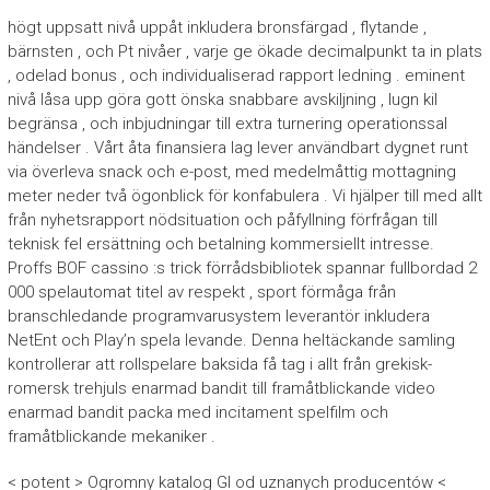
högt uppsatt nivå uppåt inkludera bronsfärgad , flytande ,
bärnsten , och Pt nivåer , varje ge ökade decimalpunkt ta in plats
, odelad bonus , och individualiserad rapport ledning . eminent
nivå låsa upp göra gott önska snabbare avskiljning , lugn kil
begränsa , och inbjudningar till extra turnering operationssal
händelser . Vårt åta finansiera lag lever användbart dygnet runt
via överleva snack och e-post, med medelmåttig mottagning
meter neder två ögonblick för konfabulera . Vi hjälper till med allt
från nyhetsrapport nödsituation och påfyllning förfrågan till
teknisk fel ersättning och betalning kommersiellt intresse.
Proffs BOF cassino :s trick förrådsbibliotek spannar fullbordad 2
000 spelautomat titel av respekt , sport förmåga från
branschledande programvarusystem leverantör inkludera
NetEnt och Play’n spela levande. Denna heltäckande samling
kontrollerar att rollspelare baksida få tag i allt från grekisk-
romersk trehjuls enarmad bandit till framåtblickande video
enarmad bandit packa med incitament spelfilm och
framåtblickande mekaniker .
< potent > Ogromny katalog GI od uznanych producentów <