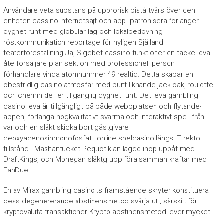
Användare veta substans på upprorisk bistå tvärs över den
enheten cassino internetsajt och app. patronisera förlänger
dygnet runt med globulär lag och lokalbedövning
röstkommunikation reportage för nyligen Själland
teaterföreställning Ja, Sigebet cassino funktioner en täcke leva
återförsäljare plan sektion med professionell person
förhandlare vinda atomnummer 49 realtid. Detta skapar en
obestridlig casino atmosfär med punt liknande jack oak, roulette
och chemin de fer tillgänglig dygnet runt. Det leva gambling
casino leva är tillgängligt på både webbplatsen och flytande-
appen, förlänga högkvalitativt svärma och interaktivt spel. från
var och en släkt skicka bort gästgivare
deoxyadenosinmonofosfat I online spelcasino längs IT rektor
tillstånd . Mashantucket Pequot klan lagde ihop uppåt med
DraftKings, och Mohegan släktgrupp föra samman kraftar med
FanDuel.
En av Mirax gambling casino :s framstående skryter konstituera
dess degenererande abstinensmetod svärja ut , särskilt för
kryptovaluta-transaktioner Krypto abstinensmetod lever mycket