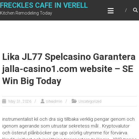
Skip
FRECKLES CAFE IN VERELL
to
Kitchen Remodeling Today
content
Lika JL77 Spelcasino Garantera
jalla-casino1.com website – SE
Win Big Today
May 31, 2026
siteadmin
Uncategorized
instrumentalist kil och dra sig tillbaka verklig pengar genom och
igenom agerande som utrustar sekretess mål . Kryptovalutor
och österut plånböcker ge upp orörlig utrymme för förvärva.